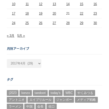
10
11
12
13
14
15
16
17
18
19
20
21
22
23
24
25
26
27
28
29
30
« 3月
5月 »
月別アーカイブ
月
別
ア
ー
タグ
カ
イ
ブ
(2023
kenzo
tandoori
today's
WBC
やくみつる
アントニオ
エイプリルール
ジャンボー
メディア戦略
ラーメン
中国
会長
佐口