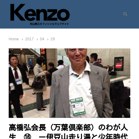
Search
村山憲三ウェブサイト
七転八起 – 村山憲三 Official Site
Home
2017
04
29
高橋弘会長（万葉倶楽部）のわが人
生 ⑯ ー伊豆山走り湯と少年時代