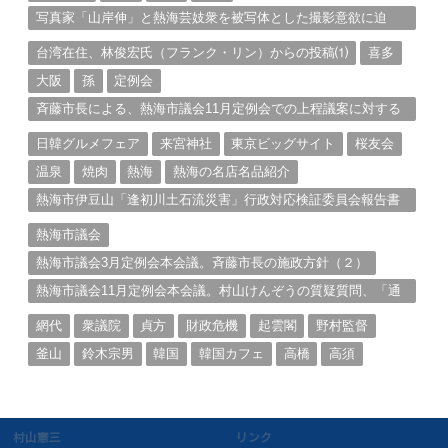
写真家「山岸伸」と熱海芸妓衆を被写体とした撮影意欲に迫
る。（１）
台湾在住、林俊宏氏（フランク・リン）からの投稿⑴
喜多
大阪
孫
定例会
斉藤市長による、熱海市議会11月定例会での上程議案に対する
説明①
日韓グルメフェア
来宮神社
東京ビッグサイト
桜友会
温泉
焼肉
熱海
熱海の名店名品紹介
熱海市伊豆山「逢初川土石流災害」行政対応検証委員会報告書
と熱海市の問題意識とは。
熱海市議会
熱海市議会3月定例会本会議。斉藤市長の施政方針（２）
熱海市議会11月定例会本会議。村山けんぞうの質疑質問、「通
告書」掲載。（１）
網代
衆議院
貞方
財政危機
起雲閣
野村監督
釜山
鈴木宗男
韓国
韓国カフェ
高橋
高須
村山憲三
リンク