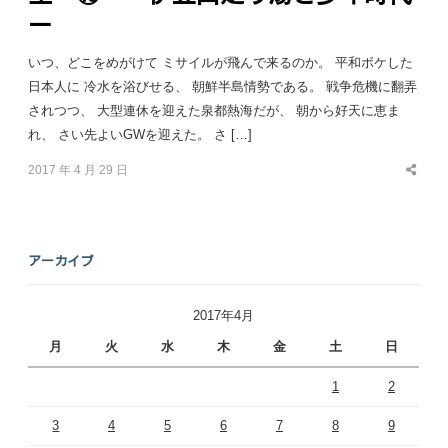
ー
いつ、どこをめがけて ミサイルが飛んで来るのか。 平和ボケした
日本人に 冷水を浴びせる、 朝鮮半島情勢である。 戦争危機に翻弄
されつつ、 大型連休を迎えた泉都熱海だが、 朝から好天に恵ま
れ、 さい先よいGWを迎えた。 さ […]
2017 年 4 月 29 日
Share
this
post
アーカイブ
2017年4月
月
火
水
木
金
土
日
1
2
3
4
5
6
7
8
9