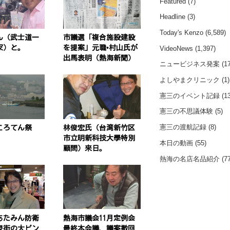
Featured
(7)
Headline
(3)
Today's Kenzo
(6,589)
ん（武士道一
市議選「複合施設建設
家）と。
を提案」元職•村山氏が
VideoNews
(1,397)
出馬表明（熱海新聞）
ニュービジネス発案
(17
よしやまクリニック
(1)
憲三のイベント記録
(13
憲三の不思議体験
(5)
憲三の渡航記録
(8)
ころてん祭
林俊宏氏（台湾新竹区
市立明新科技大學特別
本日の動画
(55)
顧問）来日。
熱海の名店名品紹介
(77
あたみん防衛
熱海市議会11月定例会
泉街の大ピン
最終本会議、議案撤回