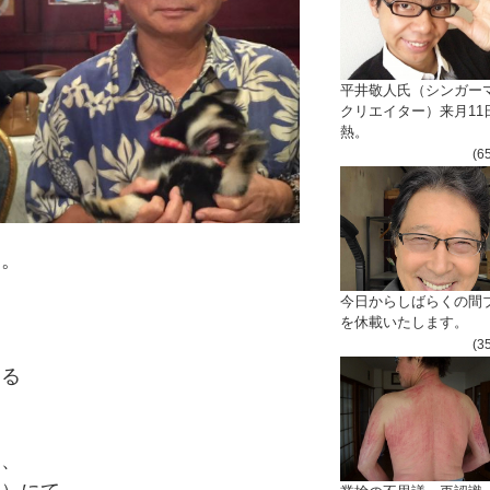
平井敬人氏（シンガー
クリエイター）来月11
熱。
(6
た。
今日からしばらくの間
を休載いたします。
は
(3
する
は、