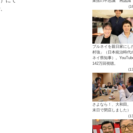
屋）にて
業捨の不思議 再認識
(1
で、
ブルネイを親日家にし
村強」（日本統治時代
ネイ県知事）。YouTub
る
142万回視聴。
(1
。
さよなら！、大和田。
末日で閉店しました）
(1