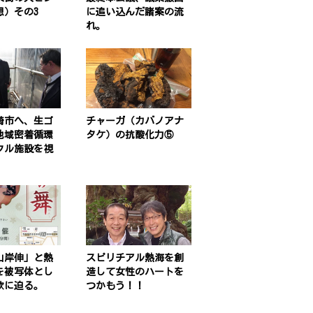
想）その3
に追い込んだ諸案の流
れ。
崎市へ、生ゴ
チャーガ（カバノアナ
地域密着循環
タケ）の抗酸化力⑤
クル施設を視
山岸伸」と熱
スピリチアル熱海を創
を被写体とし
造して女性のハートを
欲に迫る。
つかもう！！