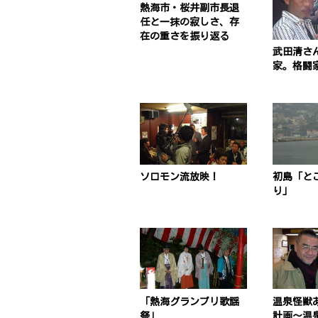
熱海市・桜井副市長退
任と一抹の寂しさ、存
在の重さを振り返る
武田清さ
家。格闘
ソロモン流放映！
初島「と
り」
「熱海グランプリ歌謡
温泉怪獣
祭」
計画〜温