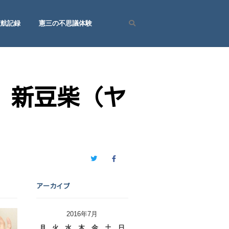
渡航記録
憲三の不思議体験
Search
、新豆柴（ヤ
Twitter
Facebook
アーカイブ
2016年7月
月
火
水
木
金
土
日