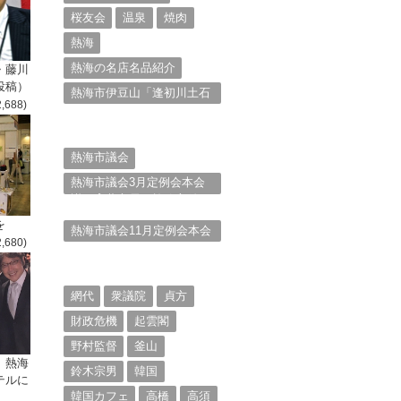
桜友会
温泉
焼肉
熱海
熱海の名店名品紹介
・藤川
投稿）
熱海市伊豆山「逢初川土石
2,688)
流災害」行政対応検証委員
会報告書と熱海市の問題意
識とは。
熱海市議会
熱海市議会3月定例会本会
議。斉藤市長の施政方針
（２）
を
熱海市議会11月定例会本会
2,680)
議。村山けんぞうの質疑質
問、「通告書」掲載。
（１）
網代
衆議院
貞方
財政危機
起雲閣
野村監督
釜山
、熱海
鈴木宗男
韓国
テルに
韓国カフェ
高橋
高須