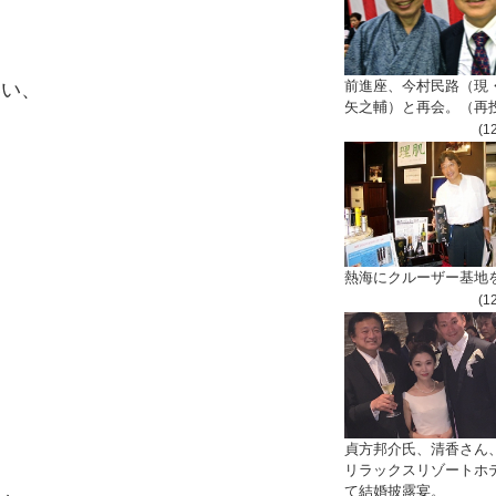
前進座、今村民路（現
いい、
矢之輔）と再会。（再
(1
。
熱海にクルーザー基地
。
(1
、
貞方邦介氏、清香さん
リラックスリゾートホ
て結婚披露宴。