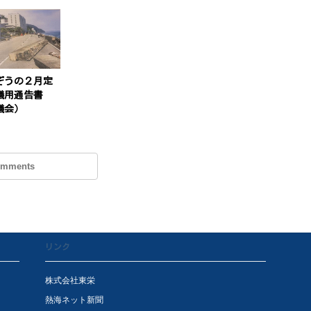
ぞうの２月定
議用通告書
議会）
omments
リンク
株式会社東栄
熱海ネット新聞