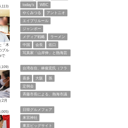
today's
WBC
6,113)
やくみつる
アントニオ
エイプリルール
ジャンボー
メディア戦略
ラーメン
た「木
中国
会長
佐口
のブル
写真家「山岸伸」と熱海芸
eで
妓衆を被写体とした撮影意
欲に迫る。（１）
3,109)
台湾在住、林俊宏氏（フラ
ンク・リン）からの投稿⑴
喜多
大阪
孫
定例会
斉藤市長による、熱海市議
会11月定例会での上程議案
（2月
に対する説明①
日韓グルメフェア
3,005)
来宮神社
東京ビッグサイト