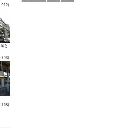
2,012)
倒産と
0,793)
9,768)