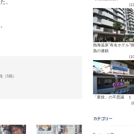
いた。
(1
、
い。
熱海温泉”有名ホテル”
負の連鎖
(1
会議員（5期）
「業捨」の不思議 １
(
カテゴリー