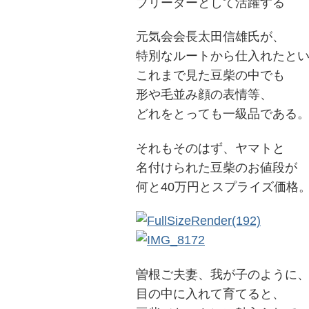
ブリーダーとして活躍する
元気会会長太田信雄氏が、
特別なルートから仕入れたと
これまで見た豆柴の中でも
形や毛並み顔の表情等、
どれをとっても一級品である
それもそのはず、ヤマトと
名付けられた豆柴のお値段が
何と40万円とスプライズ価格
投
稿
s
ナ
曽根ご夫妻、我が子のように
ビ
目の中に入れて育てると、
ゲ