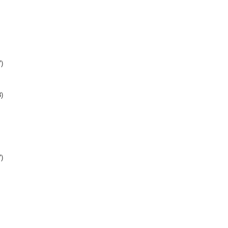
)
)
)