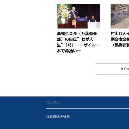
高橋弘会長（万葉倶楽
村山けん
部）の自伝”わが人
例会本会
生”(48） ーザイル一
（熱海市
本で命拾いー
0 C
村山憲三
熱海市議会議員