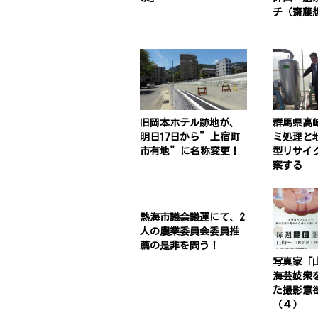
チ（齋藤
旧岡本ホテル跡地が、
群馬県高
明日17日から”上宿町
ミ処理と
市有地”に名称変更！
型リサイ
察する
熱海市議会議運にて、2
人の農業委員会委員推
薦の是非を問う！
写真家「
海芸妓衆
た撮影意
（４）