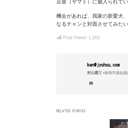
豆柴（ヤマト）に魅入られて
ー
機会があれば、我家の新愛犬
シ
なるチャンと対面させてみた
ョ
ン
Post Views:
1,163
ken@jyohou.com
村山憲三
▪︎熱海市議
RELATED STORIES