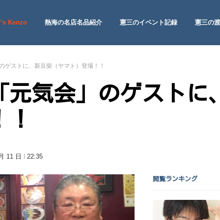
’s Kenzo
熱海の名店名品紹介
憲三のイベント記録
憲三の
 Site
のゲストに、新豆柴（ヤマト）登場！！
「元気会」のゲストに
！！
 月 11 日
22:35
閲覧ランキング