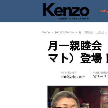
Today
村山憲三ウェブサイト
七転八起 – 村山憲三 Official
Home
Today's Kenzo
月一親睦会「元気会」
月一親睦会
マト）登場
Author
POSTED BY
PUBLISHED
ken@jyohou.com
2016 年 7