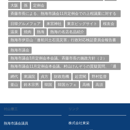
大阪
孫
定例会
斉藤市長による、熱海市議会11月定例会での上程議案に対する
説明①
日韓グルメフェア
来宮神社
東京ビッグサイト
桜友会
温泉
焼肉
熱海
熱海の名店名品紹介
熱海市伊豆山「逢初川土石流災害」行政対応検証委員会報告書
と熱海市の問題意識とは。
熱海市議会
熱海市議会3月定例会本会議。斉藤市長の施政方針（２）
熱海市議会11月定例会本会議。村山けんぞうの質疑質問、「通
告書」掲載。（１）
網代
衆議院
貞方
財政危機
起雲閣
野村監督
釜山
鈴木宗男
韓国
韓国カフェ
高橋
高須
村山憲三
リンク
株式会社東栄
熱海市議会議員