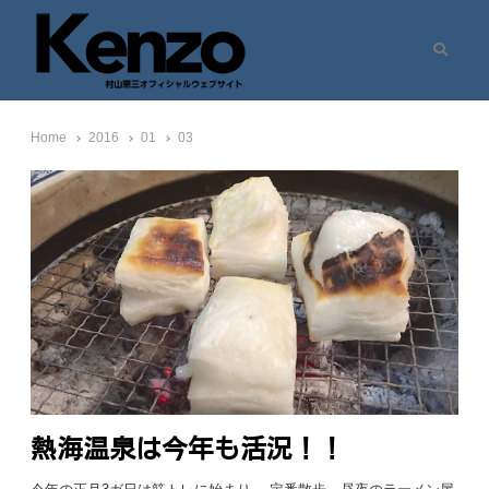
Search
村山憲三ウェブサイト
七転八起 – 村山憲三 Official Site
Home
2016
01
03
熱海温泉は今年も活況！！