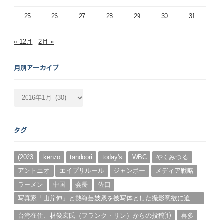
25
26
27
28
29
30
31
« 12月
2月 »
月別アーカイブ
月
別
ア
ー
タグ
カ
イ
ブ
(2023
kenzo
tandoori
today's
WBC
やくみつる
アントニオ
エイプリルール
ジャンボー
メディア戦略
ラーメン
中国
会長
佐口
写真家「山岸伸」と熱海芸妓衆を被写体とした撮影意欲に迫
る。（１）
台湾在住、林俊宏氏（フランク・リン）からの投稿⑴
喜多