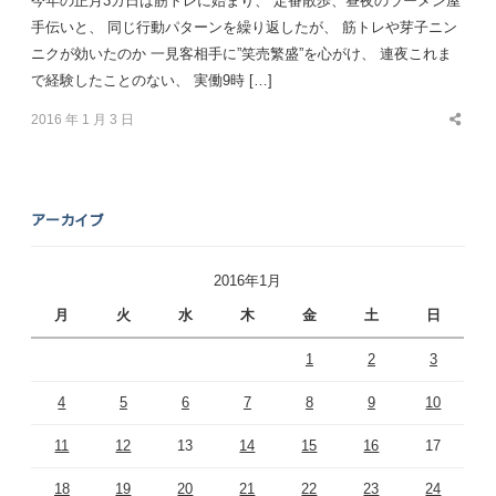
今年の正月3ガ日は筋トレに始まり、 定番散歩、昼夜のラーメン屋
手伝いと、 同じ行動パターンを繰り返したが、 筋トレや芽子ニン
ニクが効いたのか 一見客相手に”笑売繁盛”を心がけ、 連夜これま
で経験したことのない、 実働9時 […]
2016 年 1 月 3 日
Share
this
post
アーカイブ
2016年1月
月
火
水
木
金
土
日
1
2
3
4
5
6
7
8
9
10
11
12
13
14
15
16
17
18
19
20
21
22
23
24