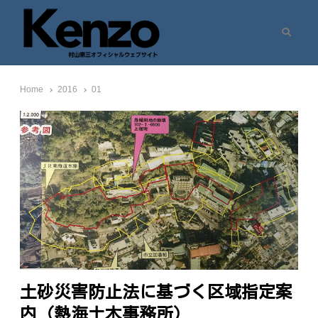
Search
村山憲三ウェブサイト
七転八起 – 村山憲三 Official Site
Home
2016
01
土砂災害防止法に基づく区域指定案
内（熱海土木事務所）