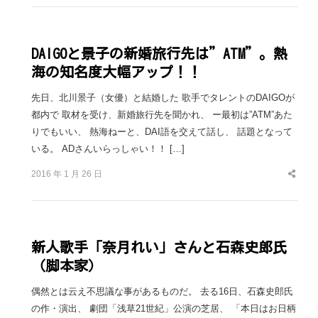
DAIGOと景子の新婚旅行先は”ATM”。熱
海の知名度大幅アップ！！
先日、北川景子（女優）と結婚した 歌手でタレントのDAIGOが
都内で 取材を受け、新婚旅行先を聞かれ、 ー最初は”ATM”あた
りでもいい、 熱海ねーと、DAI語を交えて話し、 話題となって
いる。 ADさんいらっしゃい！！ […]
2016 年 1 月 26 日
Share
this
post
新人歌手「奈月れい」さんと石森史郎氏
（脚本家）
偶然とは云え不思議な事があるものだ。 去る16日、石森史郎氏
の作・演出、 劇団「浅草21世紀」公演の芝居、 「本日はお日柄