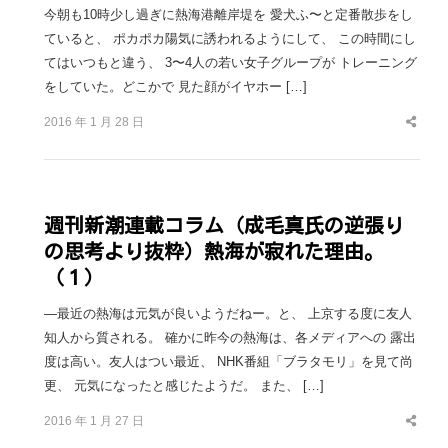
今朝も10時少し過ぎに熱海港離岸堤を 愛犬ふ〜と定番散歩をし
ていると、 ポカポカ陽気に誘われるようにして、 この時間にし
てはいつもと違う、 3〜4人の若い女子グループが トレーニング
をしていた。どこかで 見た顔がイヤホー […]
2016 年 1 月 28 日
Share
this
post
週刊新潮連載コラム（成毛真氏の逆張り
の思考より抜粋）熱海が寂れた理由。
（１）
—最近の熱海は元気が良いようだねー。と、 上京する度に友人
知人から質される。 確かに昨今の熱海は、各メディアへの 露出
度は高い。友人はつい最近、 NHK番組「ブラタモリ」を見て尚
更、 元気になったと感じたようだ。 また、 […]
2016 年 1 月 27 日
Share
this
post