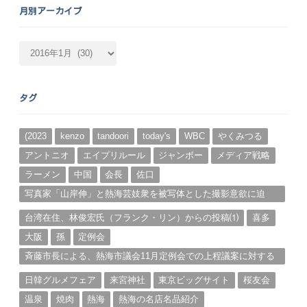
月別アーカイブ
月
別
ア
ー
タグ
カ
イ
ブ
(2023
kenzo
tandoori
today's
WBC
やくみつる
アントニオ
エイプリルール
ジャンボー
メディア戦略
ラーメン
中国
会長
佐口
写真家「山岸伸」と熱海芸妓衆を被写体とした撮影意欲に迫
る。（１）
台湾在住、林俊宏氏（フランク・リン）からの投稿⑴
喜多
大阪
孫
定例会
斉藤市長による、熱海市議会11月定例会での上程議案に対する
説明①
日韓グルメフェア
来宮神社
東京ビッグサイト
桜友会
温泉
焼肉
熱海
熱海の名店名品紹介