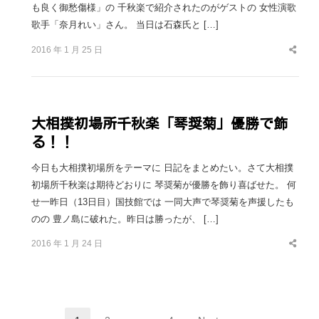
も良く御愁傷様」の 千秋楽で紹介されたのがゲストの 女性演歌
歌手「奈月れい」さん。 当日は石森氏と […]
2016 年 1 月 25 日
Share
this
post
大相撲初場所千秋楽「琴奨菊」優勝で飾
る！！
今日も大相撲初場所をテーマに 日記をまとめたい。さて大相撲
初場所千秋楽は期待どおりに 琴奨菊が優勝を飾り喜ばせた。 何
せ一昨日（13日目）国技館では 一同大声で琴奨菊を声援したも
のの 豊ノ島に破れた。昨日は勝ったが、 […]
2016 年 1 月 24 日
Share
this
post