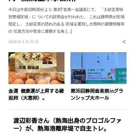
今日は午前10時30分より 第3庁舎第一会議室にて、 「土砂災害特
別警戒区域」に ついての説明会が行われた。 これは静岡県が区域
指定し、 土砂災害の恐れのある 区域を選別し大雨時の避難情報等
の 伝達方法や安全に避難する為 […]
2016 年 1 月 31 日
Share
this
post
金運 健康運が上昇する縁
第35回静岡音楽祭inグラ
起卵（大寒卵）。
ンシップ大ホール
渡辺彩香さん（熱海出身のプロゴルファ
ー）が、熱海港離岸堤で自主トレ。