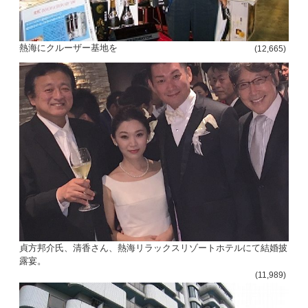
熱海にクルーザー基地を
(12,665)
貞方邦介氏、清香さん、熱海リラックスリゾートホテルにて結婚披
露宴。
(11,989)