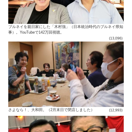
ブルネイを親日家にした「木村強」（日本統治時代のブルネイ県知
事）。YouTubeで142万回視聴。
(13,096)
さよなら！、大和田。（2月末日で閉店しました）
(12,993)