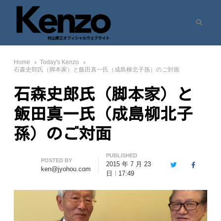
Search
村山憲三ウェブサイト
七転八起 – 村山憲三 Official Site
Home
Today's Kenzo
石森史郎氏（脚本家）と飯田真一氏（成島柳北子孫）のご対面
石森史郎氏（脚本家）と
飯田真一氏（成島柳北子
孫）のご対面
PUBLISHED
Author
POSTED BY
2015 年 7 月 23
Twitter
Facebook
ken@jyohou.com
日
17:49