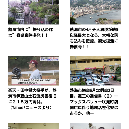
熱海市内に”振り込め詐
熱海市の4月分入湯税が統計
欺”容疑案件多発！！
以降最大となる、大幅な落
ち込みを記録。観光復活に
赤信号！！
楽天・田中将大投手が、熱
熱海市議会9月定例会3日
海市伊豆山土石流災害復旧
目。憲三の通告書（２）ー
に２１５万円寄付。
マックスバリュー咲見町店
（Yahoo!ニュースより）
開店に伴う地域活性化案は
あるか、他ー