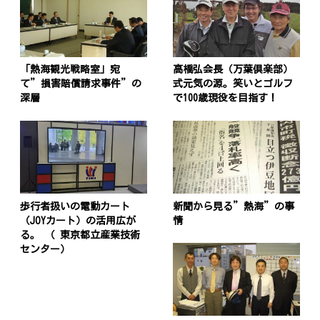
「熱海観光戦略室」宛
高橋弘会長（万葉倶楽部）
て”損害賠償請求事件”の
式元気の源。笑いとゴルフ
深層
で100歳現役を目指す！
歩行者扱いの電動カート
新聞から見る”熱海”の事
（JOYカート）の活用広が
情
る。 （ 東京都立産業技術
センター）