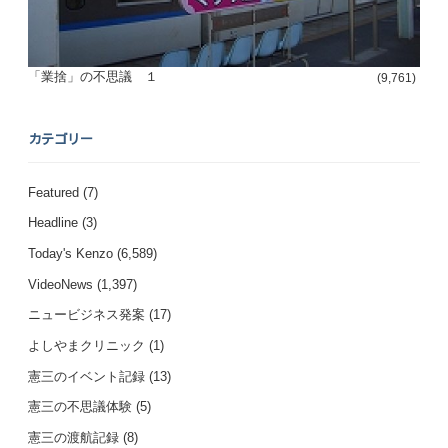
「業捨」の不思議 １
(9,761)
カテゴリー
Featured
(7)
Headline
(3)
Today's Kenzo
(6,589)
VideoNews
(1,397)
ニュービジネス発案
(17)
よしやまクリニック
(1)
憲三のイベント記録
(13)
憲三の不思議体験
(5)
憲三の渡航記録
(8)