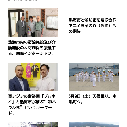
RELATED STORIES
熱海市と濰坊市を結ぶ合作
アニメ野菜の谷（仮称）へ
の期待
熱海市内の宿泊施設及び介
護施設の人材確保を援護す
る、国際インターシップ。
東アジアの富裕国「ブルネ
5月9日（土）天候曇り。南
イ」と熱海市が結ぶ”和ハ
熱海へ。
ラル食”というキーワー
ド。