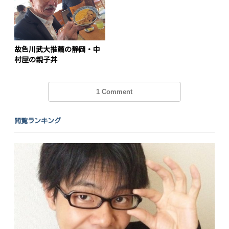
投
稿
s
ナ
故色川武大推薦の静岡・中
ビ
村屋の親子丼
ゲ
ー
1 Comment
シ
閲覧ランキング
ョ
ン