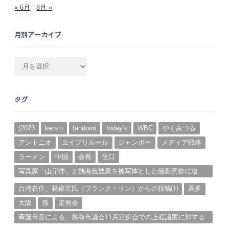
« 6月
8月 »
月別アーカイブ
月
別
ア
ー
タグ
カ
イ
ブ
(2023
kenzo
tandoori
today's
WBC
やくみつる
アントニオ
エイプリルール
ジャンボー
メディア戦略
ラーメン
中国
会長
佐口
写真家「山岸伸」と熱海芸妓衆を被写体とした撮影意欲に迫
る。（１）
台湾在住、林俊宏氏（フランク・リン）からの投稿⑴
喜多
大阪
孫
定例会
斉藤市長による、熱海市議会11月定例会での上程議案に対する
説明①