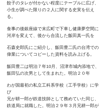
餃子のタレが付かない程度にテーブルに広げ、
小生が調べた限りの２人に関する史実を伝え
る。
食事の後銀座線で末広町で下車し健康夢空間に
河岸を変えて、後から合流した飯田真一氏を
石森史郎氏にご紹介し、飯田豊二氏の台湾での
偉業についてコピーした資料を読み上げる。
飯田豊二は明治７年10月、沼津市城内添地で、
飯田弘の次男として生まれた。明治２０年
わが国最初の私立工科系学校（工手学校）に学
び
兄が耕一郎が鉄道技師として務めていた同じ、
鉄道局に就職した。明治２９年３月兄耕一郎が