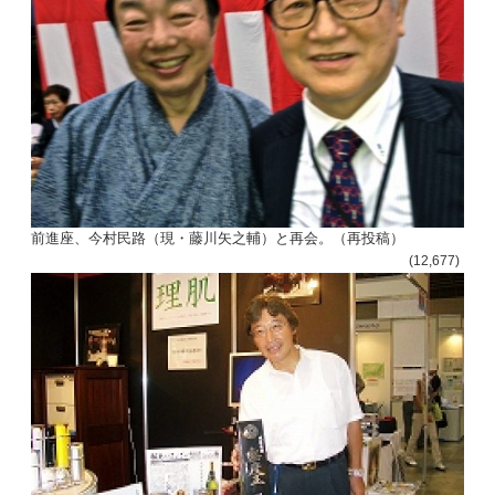
前進座、今村民路（現・藤川矢之輔）と再会。（再投稿）
(12,677)