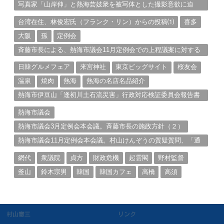
写真家「山岸伸」と熱海芸妓衆を被写体とした撮影意欲に迫
る。（１）
台湾在住、林俊宏氏（フランク・リン）からの投稿⑴
喜多
大阪
孫
定例会
斉藤市長による、熱海市議会11月定例会での上程議案に対する
説明①
日韓グルメフェア
来宮神社
東京ビッグサイト
桜友会
温泉
焼肉
熱海
熱海の名店名品紹介
熱海市伊豆山「逢初川土石流災害」行政対応検証委員会報告書
と熱海市の問題意識とは。
熱海市議会
熱海市議会3月定例会本会議。斉藤市長の施政方針（２）
熱海市議会11月定例会本会議。村山けんぞうの質疑質問、「通
告書」掲載。（１）
網代
衆議院
貞方
財政危機
起雲閣
野村監督
釜山
鈴木宗男
韓国
韓国カフェ
高橋
高須
村山憲三
リンク