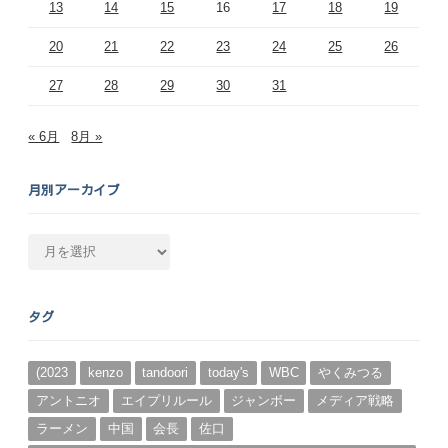
13
14
15
16
17
18
19
20
21
22
23
24
25
26
27
28
29
30
31
« 6月
8月 »
月別アーカイブ
月
別
ア
ー
タグ
カ
イ
ブ
(2023
kenzo
tandoori
today's
WBC
やくみつる
アントニオ
エイプリルール
ジャンボー
メディア戦略
ラーメン
中国
会長
佐口