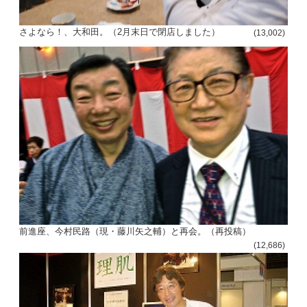
さよなら！、大和田。（2月末日で閉店しました）
(13,002)
前進座、今村民路（現・藤川矢之輔）と再会。（再投稿）
(12,686)