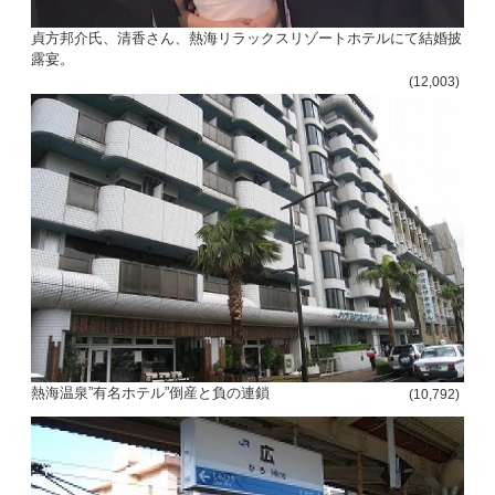
貞方邦介氏、清香さん、熱海リラックスリゾートホテルにて結婚披
露宴。
(12,003)
熱海温泉”有名ホテル”倒産と負の連鎖
(10,792)