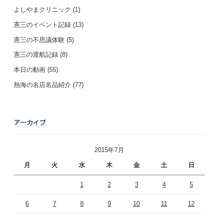
よしやまクリニック
(1)
憲三のイベント記録
(13)
憲三の不思議体験
(5)
憲三の渡航記録
(8)
本日の動画
(55)
熱海の名店名品紹介
(77)
アーカイブ
2015年7月
月
火
水
木
金
土
日
1
2
3
4
5
6
7
8
9
10
11
12