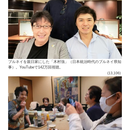
ブルネイを親日家にした「木村強」（日本統治時代のブルネイ県知
事）。YouTubeで142万回視聴。
(13,106)