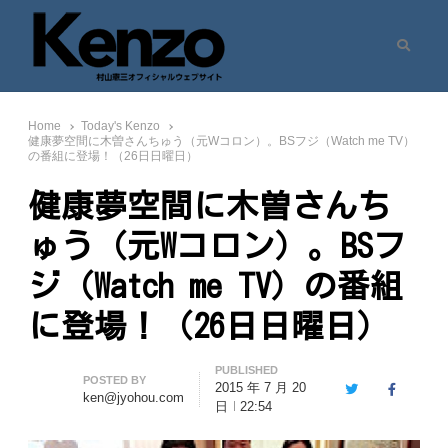
Search
村山憲三ウェブサイト
七転八起 – 村山憲三 Official Site
Home
Today's Kenzo
健康夢空間に木曽さんちゅう（元Wコロン）。BSフジ（Watch me TV）
の番組に登場！（26日日曜日）
健康夢空間に木曽さんち
ゅう（元Wコロン）。BSフ
ジ（Watch me TV）の番組
に登場！（26日日曜日）
PUBLISHED
Author
POSTED BY
2015 年 7 月 20
Twitter
Facebook
ken@jyohou.com
日
22:54