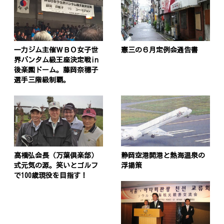
一力ジム主催ＷＢＯ女子世
憲三の６月定例会通告書
界バンタム級王座決定戦in
後楽園ドーム。藤岡奈穗子
選手三階級制覇。
高橋弘会長（万葉倶楽部）
静岡空港開港と熱海温泉の
式元気の源。笑いとゴルフ
浮揚策
で100歳現役を目指す！