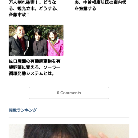
万人割れ確実！。どうな
表、中曽根康弘氏の案内状
る、観光立市。どうする、
を披露する
斉藤市政！
投
稿
s
ナ
ビ
ゲ
佐口農園の有機廃棄物を有
機野菜に変える、ソーラー
ー
循環発酵システムとは。
シ
ョ
0 Comments
ン
閲覧ランキング