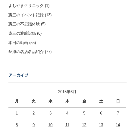
よしやまクリニック
(1)
憲三のイベント記録
(13)
憲三の不思議体験
(5)
憲三の渡航記録
(8)
本日の動画
(55)
熱海の名店名品紹介
(77)
アーカイブ
2015年6月
月
火
水
木
金
土
日
1
2
3
4
5
6
7
8
9
10
11
12
13
14