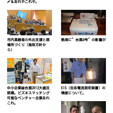
〆＆あれやこれや。
市内高齢者の外出支援と居
熱海に”台風9号”の影響が
場所づくり（施政方針か
ら）
投
稿
s
ナ
ビ
中小企業総合展2012大盛況
EIS（生体電流測定装置）の
ゲ
閉幕。ビズネスマッチング
精度について。
ー
可能なベンチャー企業あれ
これ。
シ