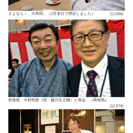
さよなら！、大和田。（2月末日で閉店しました）
(12,996)
前進座、今村民路（現・藤川矢之輔）と再会。（再投稿）
(12,678)