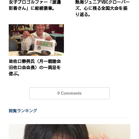
女子プロゴルファー「渡邉
熱海ジュニアVBCクローバー
彩香さん」に紺綬褒章。
ズ、心に残る全国大会を振
り返る。
故佐口静男氏（月一親睦会
旧佐口会会長）の一周忌を
偲ぶ。
0 Comments
閲覧ランキング