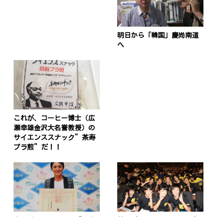
ョ
ン
明日から「韓国」慶尚南道
へ
これが、コーヒー博士（広
瀬幸雄金沢大名誉教授）の
サイエンススナック”茶寿
プラ煎”だ！！