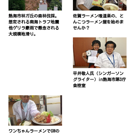
熱海市林ガ丘の森林伐採。
佐賀ラーメン喰道楽の、と
想定される南海トラフ地震
んこつラーメン屋を始めま
他ゲリラ豪雨で懸念される
せんか？
大規模地滑り。
平井敬人氏（シンガーソン
グライター）in熱海市第3庁
舎控室
ワンちゃんラーメンでGWの