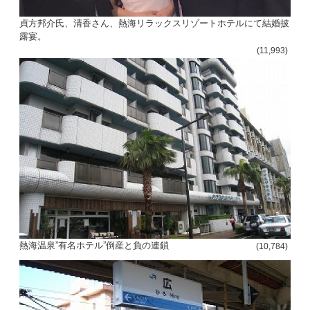
貞方邦介氏、清香さん、熱海リラックスリゾートホテルにて結婚披
露宴。
(11,993)
熱海温泉”有名ホテル”倒産と負の連鎖
(10,784)