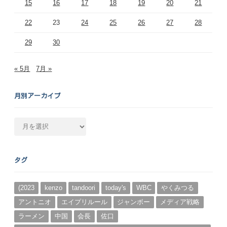
15
16
17
18
19
20
21
22
23
24
25
26
27
28
29
30
« 5月
7月 »
月別アーカイブ
月
別
ア
ー
タグ
カ
イ
ブ
(2023
kenzo
tandoori
today's
WBC
やくみつる
アントニオ
エイプリルール
ジャンボー
メディア戦略
ラーメン
中国
会長
佐口