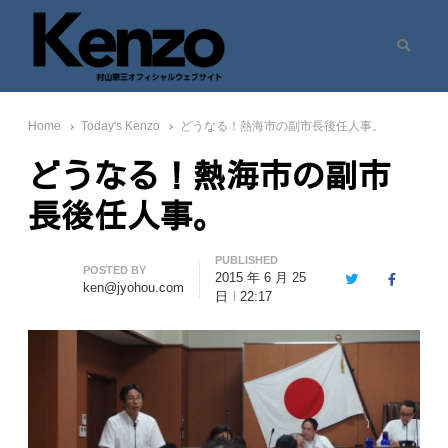
Search
村山憲三ウェブサイト
七転八起 – 村山憲三 Official Site
Home
Today's Kenzo
どうなる！熱海市の副市長後任人事。
どうなる！熱海市の副市
長後任人事。
PUBLISHED
Author
POSTED BY
2015 年 6 月 25
Twitter
Facebook
ken@jyohou.com
日
22:17