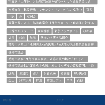
写真家「山岸伸」と熱海芸妓衆を被写体とした撮影意欲に迫
る。（１）
台湾在住、林俊宏氏（フランク・リン）からの投稿⑴
喜多
大阪
孫
定例会
斉藤市長による、熱海市議会11月定例会での上程議案に対する
説明①
日韓グルメフェア
来宮神社
東京ビッグサイト
桜友会
温泉
焼肉
熱海
熱海の名店名品紹介
熱海市伊豆山「逢初川土石流災害」行政対応検証委員会報告書
と熱海市の問題意識とは。
熱海市議会
熱海市議会3月定例会本会議。斉藤市長の施政方針（２）
熱海市議会11月定例会本会議。村山けんぞうの質疑質問、「通
告書」掲載。（１）
網代
衆議院
貞方
財政危機
起雲閣
野村監督
釜山
鈴木宗男
韓国
韓国カフェ
高橋
高須
村山憲三
リンク