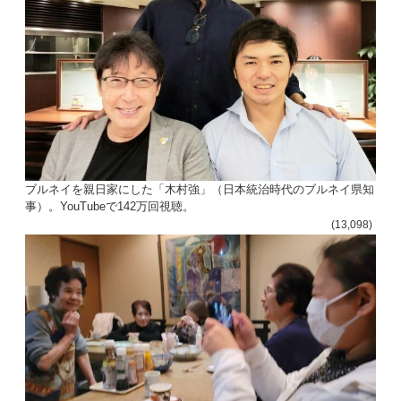
ブルネイを親日家にした「木村強」（日本統治時代のブルネイ県知
事）。YouTubeで142万回視聴。
(13,098)