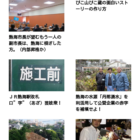
ぴこ山ぴこ蔵の面白いスト
ーリーの作り方
熱海市長が望むもう一人の
副市長は、熱海に根ざした
方。（内部昇格か）
ＪＲ熱海駅改札
熱海の水源「丹那湧水」を
口”字”（あざ）芸妓衆！
利活用して公営企業の赤字
を補填せよ！