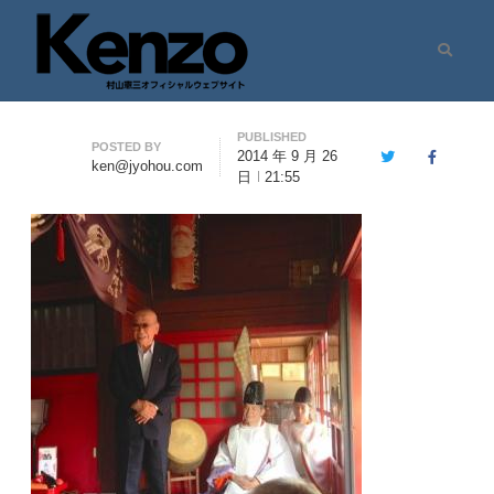
Search
村山憲三ウェブサイト
七転八起 – 村山憲三 Official Site
PUBLISHED
Author
POSTED BY
2014 年 9 月 26
Twitter
Facebook
ken@jyohou.com
日
21:55