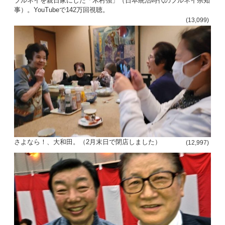
ブルネイを親日家にした「木村強」（日本統治時代のブルネイ県知
事）。YouTubeで142万回視聴。
(13,099)
さよなら！、大和田。（2月末日で閉店しました）
(12,997)