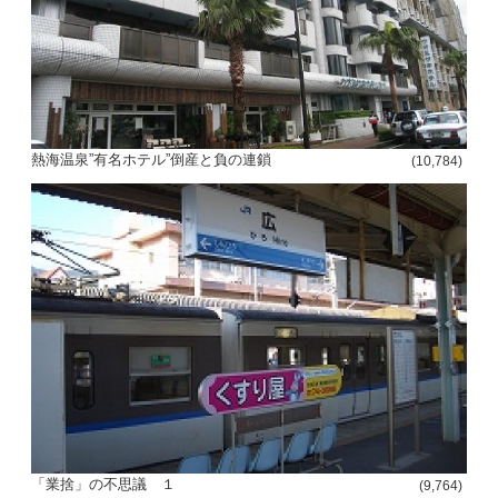
熱海温泉”有名ホテル”倒産と負の連鎖
(10,784)
「業捨」の不思議 １
(9,764)