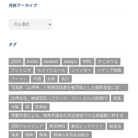
月別アーカイブ
月
別
ア
ー
タグ
カ
イ
ブ
(2023
kenzo
tandoori
today's
WBC
やくみつる
アントニオ
エイプリルール
ジャンボー
メディア戦略
ラーメン
中国
会長
佐口
写真家「山岸伸」と熱海芸妓衆を被写体とした撮影意欲に迫
る。（１）
台湾在住、林俊宏氏（フランク・リン）からの投稿⑴
喜多
大阪
孫
定例会
斉藤市長による、熱海市議会11月定例会での上程議案に対する
説明①
日韓グルメフェア
来宮神社
東京ビッグサイト
桜友会
温泉
焼肉
熱海
熱海の名店名品紹介