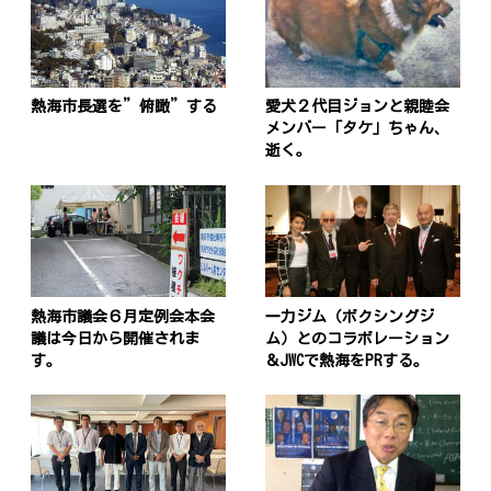
熱海市長選を”俯瞰”する
愛犬２代目ジョンと親睦会
メンバー「タケ」ちゃん、
逝く。
熱海市議会６月定例会本会
一力ジム（ボクシングジ
議は今日から開催されま
ム）とのコラボレーション
す。
＆JWCで熱海をPRする。