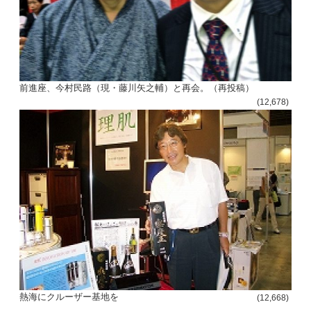
前進座、今村民路（現・藤川矢之輔）と再会。（再投稿）
(12,678)
熱海にクルーザー基地を
(12,668)