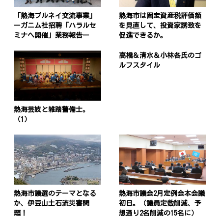
「熱海ブルネイ交流事業」
熱海市は固定資産税評価額
ーガニム社招聘「ハラルセ
を見直して、投資家誘致を
ミナへ開催」業務報告ー
促進できるか。
高橋＆清水＆小林各氏のゴ
ルフスタイル
熱海芸妓と雑踏警備士。
（1）
熱海市議選のテーマとなる
熱海市議会2月定例会本会議
か、伊豆山土石流災害問
初日。（議員定数削減、予
題！
想通り2名削減の15名に）