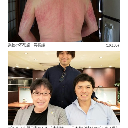
投
稿
s
ナ
業捨の不思議 再認識
(16,105)
ビ
ゲ
ー
シ
ョ
ン