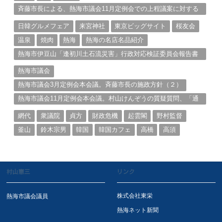
斉藤市長による、熱海市議会11月定例会での上程議案に対する
説明①
日韓グルメフェア
来宮神社
東京ビッグサイト
桜友会
温泉
焼肉
熱海
熱海の名店名品紹介
熱海市伊豆山「逢初川土石流災害」行政対応検証委員会報告書
と熱海市の問題意識とは。
熱海市議会
熱海市議会3月定例会本会議。斉藤市長の施政方針（２）
熱海市議会11月定例会本会議。村山けんぞうの質疑質問、「通
告書」掲載。（１）
網代
衆議院
貞方
財政危機
起雲閣
野村監督
釜山
鈴木宗男
韓国
韓国カフェ
高橋
高須
村山憲三
リンク
株式会社東栄
熱海市議会議員
熱海ネット新聞