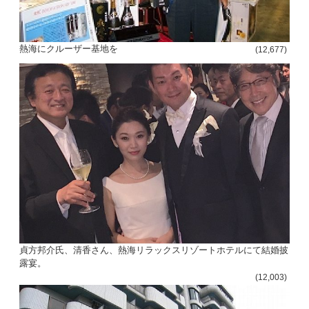
熱海にクルーザー基地を
(12,677)
貞方邦介氏、清香さん、熱海リラックスリゾートホテルにて結婚披
露宴。
(12,003)