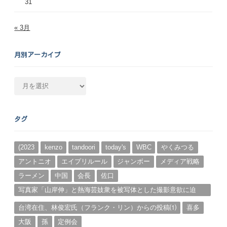
31
« 3月
月別アーカイブ
月
別
ア
ー
タグ
カ
イ
ブ
(2023
kenzo
tandoori
today's
WBC
やくみつる
アントニオ
エイプリルール
ジャンボー
メディア戦略
ラーメン
中国
会長
佐口
写真家「山岸伸」と熱海芸妓衆を被写体とした撮影意欲に迫
る。（１）
台湾在住、林俊宏氏（フランク・リン）からの投稿⑴
喜多
大阪
孫
定例会