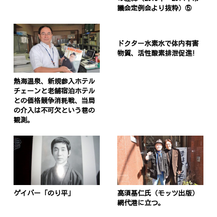
議会定例会より抜粋）⑤
ドクター水素水で体内有害
物質、活性酸素排泄促進!
熱海温泉、新規参入ホテル
チェーンと老舗宿泊ホテル
との価格競争消耗戦、当局
の介入は不可欠という巷の
観測。
ゲイバー「のり平」
高須基仁氏（モッツ出版）
網代港に立つ。