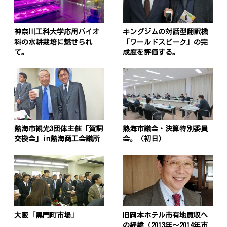
神奈川工科大学応用バイオ
キングジムの対話型翻訳機
科の水耕栽培に魅せられ
「ワールドスピーク」の完
て。
成度を評価する。
熱海市観光3団体主催「賀詞
熱海市議会・決算特別委員
交換会」in熱海商工会議所
会。（初日）
大阪「黒門町市場」
旧岡本ホテル市有地買収へ
の経緯（2013年〜2014年市