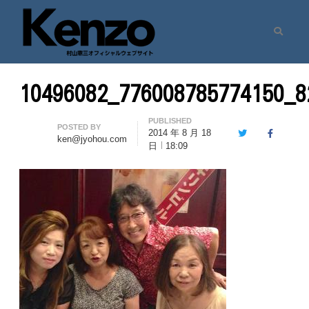
Search
村山憲三ウェブサイト
七転八起 – 村山憲三 Official Site
10496082_776008785774150_8
PUBLISHED
Author
POSTED BY
2014 年 8 月 18
Twitter
Facebook
ken@jyohou.com
日
18:09