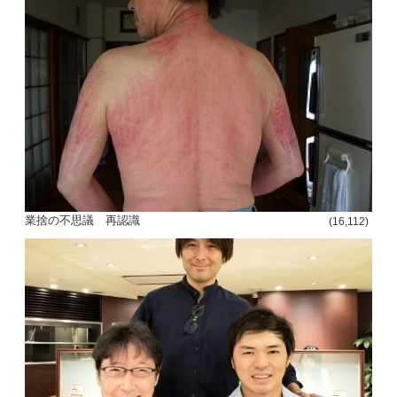
投
稿
s
ナ
ビ
業捨の不思議 再認識
(16,112)
ゲ
ー
シ
ョ
ン