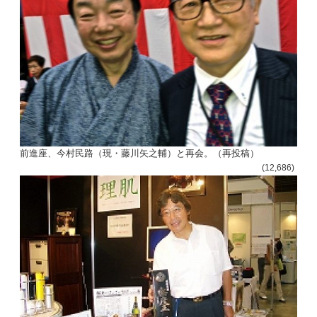
前進座、今村民路（現・藤川矢之輔）と再会。（再投稿）
(12,686)