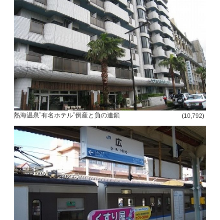
熱海温泉”有名ホテル”倒産と負の連鎖
(10,792)