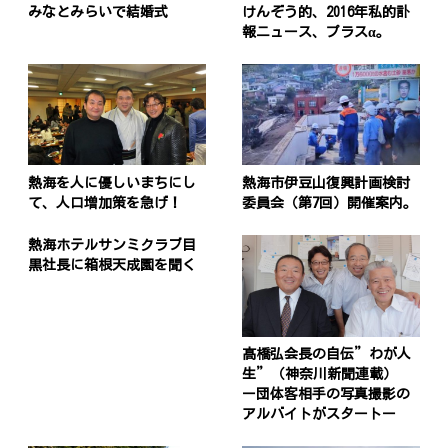
みなとみらいで結婚式
けんぞう的、2016年私的訃
報ニュース、プラスα。
熱海を人に優しいまちにし
熱海市伊豆山復興計画検討
て、人口増加策を急げ！
委員会（第7回）開催案内。
熱海ホテルサンミクラブ目
黒社長に箱根天成園を聞く
髙橋弘会長の自伝”わが人
生”（神奈川新聞連載）
ー団体客相手の写真撮影の
アルバイトがスタートー