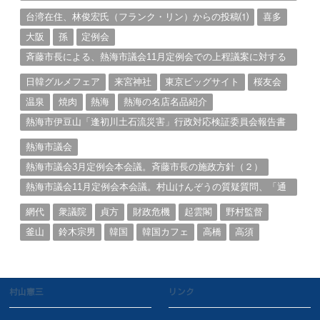
る。（１）
台湾在住、林俊宏氏（フランク・リン）からの投稿⑴
喜多
大阪
孫
定例会
斉藤市長による、熱海市議会11月定例会での上程議案に対する
説明①
日韓グルメフェア
来宮神社
東京ビッグサイト
桜友会
温泉
焼肉
熱海
熱海の名店名品紹介
熱海市伊豆山「逢初川土石流災害」行政対応検証委員会報告書
と熱海市の問題意識とは。
熱海市議会
熱海市議会3月定例会本会議。斉藤市長の施政方針（２）
熱海市議会11月定例会本会議。村山けんぞうの質疑質問、「通
告書」掲載。（１）
網代
衆議院
貞方
財政危機
起雲閣
野村監督
釜山
鈴木宗男
韓国
韓国カフェ
高橋
高須
村山憲三
リンク