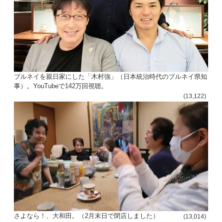
ブルネイを親日家にした「木村強」（日本統治時代のブルネイ県知
事）。YouTubeで142万回視聴。
(13,122)
さよなら！、大和田。（2月末日で閉店しました）
(13,014)