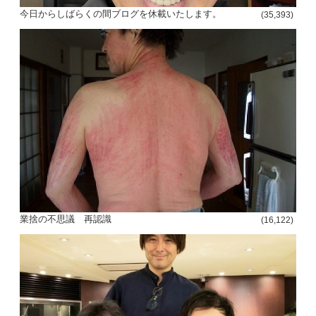
今日からしばらくの間ブログを休載いたします。
(35,393)
投
稿
s
ナ
ビ
ゲ
業捨の不思議 再認識
(16,122)
ー
シ
ョ
ン