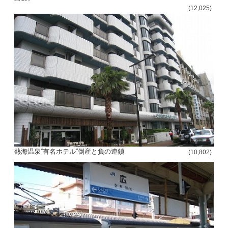
(12,025)
熱海温泉”有名ホテル”倒産と負の連鎖
(10,802)