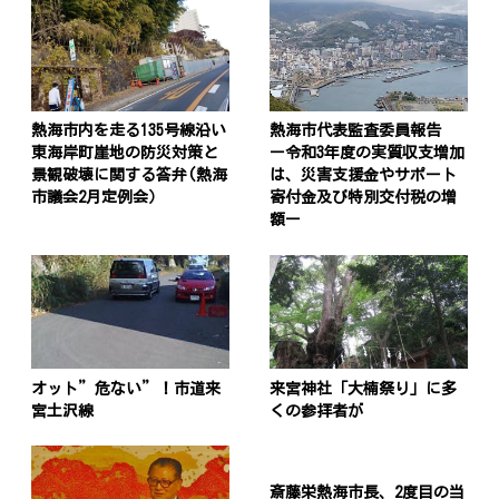
熱海市内を走る135号線沿い
熱海市代表監査委員報告
東海岸町崖地の防災対策と
ー令和3年度の実質収支増加
景観破壊に関する答弁(熱海
は、災害支援金やサポート
市議会2月定例会）
寄付金及び特別交付税の増
額ー
オット”危ない”！市道来
来宮神社「大楠祭り」に多
宮土沢線
くの参拝者が
斎藤栄熱海市長、2度目の当