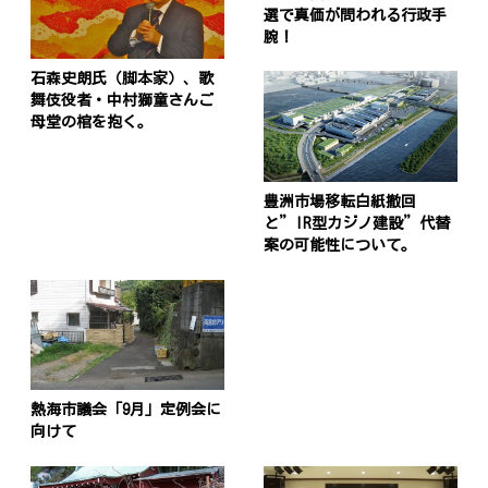
選で真価が問われる行政手
腕！
石森史朗氏（脚本家）、歌
舞伎役者・中村獅童さんご
母堂の棺を抱く。
豊洲市場移転白紙撤回
と”IR型カジノ建設”代替
案の可能性について。
熱海市議会「9月」定例会に
向けて