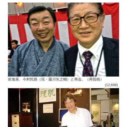
前進座、今村民路（現・藤川矢之輔）と再会。（再投稿）
(12,698)