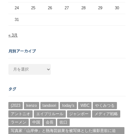
24
25
26
27
28
29
30
31
« 3月
月別アーカイブ
月
別
ア
ー
タグ
カ
イ
ブ
(2023
kenzo
tandoori
today's
WBC
やくみつる
アントニオ
エイプリルール
ジャンボー
メディア戦略
ラーメン
中国
会長
佐口
写真家「山岸伸」と熱海芸妓衆を被写体とした撮影意欲に迫