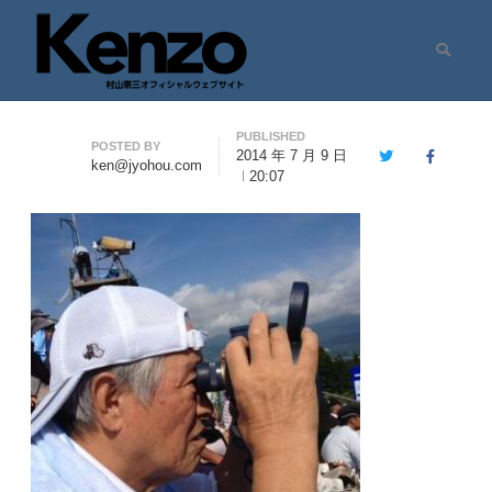
Search
村山憲三ウェブサイト
七転八起 – 村山憲三 Official Site
PUBLISHED
Author
POSTED BY
2014 年 7 月 9 日
Twitter
Facebook
ken@jyohou.com
20:07