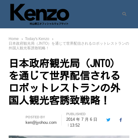
Search
村山憲三ウェブサイト
七転八起 – 村山憲三 Official Site
Home
Today's Kenzo
日本政府観光局（JNTO）を通じて世界配信されるロボットレストランの
外国人観光客誘致戦略！
日本政府観光局（JNTO）
を通じて世界配信される
ロボットレストランの外
国人観光客誘致戦略！
PUBLISHED
Author
POSTED BY
2014 年 7 月 6 日
Twitter
Facebook
ken@jyohou.com
13:52