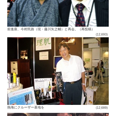
前進座、今村民路（現・藤川矢之輔）と再会。（再投稿）
(12,693)
熱海にクルーザー基地を
(12,689)