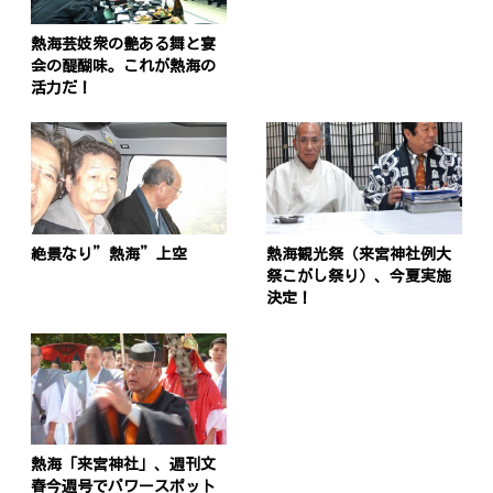
熱海芸妓衆の艶ある舞と宴
会の醍醐味。これが熱海の
活力だ！
投
稿
s
ナ
絶景なり”熱海”上空
熱海観光祭（来宮神社例大
祭こがし祭り）、今夏実施
ビ
決定！
ゲ
ー
シ
ョ
熱海「来宮神社」、週刊文
ン
春今週号でパワースポット