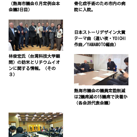
（熱海市議会６月定例会本
骨化症手術のため市内の病
会議3日目）
院に入院。
日本ストーリデザイン大賞
テーマ曲（遠い夜・YOICHI
作曲／YAMAMOTO編曲）
林俊宏氏（台湾科技大学顧
問）の訪米とリチウムイオ
ンに関する情報。（その
３）
熱海市議会の議員定数削減
は2議席減の15議席で決着か
（各会派代表会議）