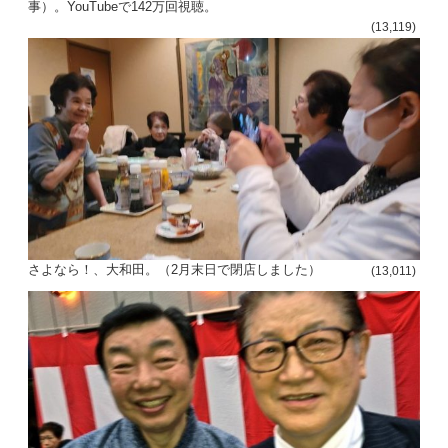
事）。YouTubeで142万回視聴。
(13,119)
さよなら！、大和田。（2月末日で閉店しました）
(13,011)