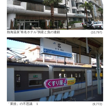
熱海温泉”有名ホテル”倒産と負の連鎖
(10,797)
「業捨」の不思議 １
(9,772)