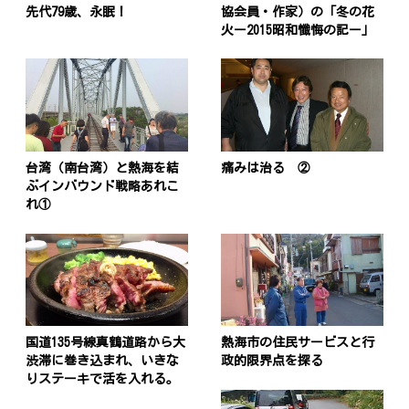
先代79歳、永眠！
協会員・作家）の「冬の花
火ー2015昭和懺悔の記ー」
台湾（南台湾）と熱海を結
痛みは治る ②
ぶインバウンド戦略あれこ
れ①
国道135号線真鶴道路から大
熱海市の住民サービスと行
渋滞に巻き込まれ、いきな
政的限界点を探る
りステーキで活を入れる。