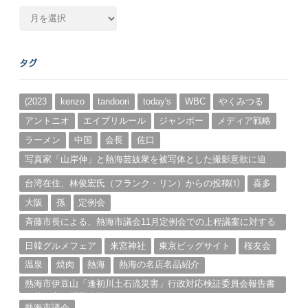
月
別
ア
ー
タグ
カ
イ
ブ
(2023
kenzo
tandoori
today's
WBC
やくみつる
アントニオ
エイプリルール
ジャンボー
メディア戦略
ラーメン
中国
会長
佐口
写真家「山岸伸」と熱海芸妓衆を被写体とした撮影意欲に迫
る。（１）
台湾在住、林俊宏氏（フランク・リン）からの投稿⑴
喜多
大阪
孫
定例会
斉藤市長による、熱海市議会11月定例会での上程議案に対する
説明①
日韓グルメフェア
来宮神社
東京ビッグサイト
桜友会
温泉
焼肉
熱海
熱海の名店名品紹介
熱海市伊豆山「逢初川土石流災害」行政対応検証委員会報告書
と熱海市の問題意識とは。
熱海市議会