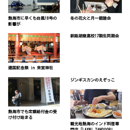
熱海市に早くも台風18号の
冬の花火と月一親睦会
影響が
釧路湖陵高校17期生同期会
建国記念祭 in 来宮神社
ジンギスカンのえぞっこ
熱海市でも定額給付金の受
け付け始まる
観光地熱海のインド料理専
門店「LAXMI TANDOORI