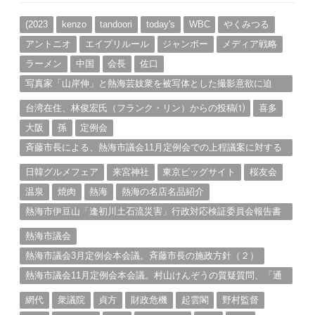
イ
ブ
(2023
kenzo
tandoori
today's
WBC
やくみつる
アントニオ
エイプリルール
ジャンボー
メディア戦略
ラーメン
中国
会長
佐口
写真家「山岸伸」と熱海芸妓衆を被写体とした撮影意欲に迫
る。（１）
台湾在住、林俊宏氏（フランク・リン）からの投稿⑴
喜多
大阪
孫
定例会
斉藤市長による、熱海市議会11月定例会での上程議案に対する
説明①
日韓グルメフェア
来宮神社
東京ビッグサイト
桜友会
温泉
焼肉
熱海
熱海の名店名品紹介
熱海市伊豆山「逢初川土石流災害」行政対応検証委員会報告書
と熱海市の問題意識とは。
熱海市議会
熱海市議会3月定例会本会議。斉藤市長の施政方針（２）
熱海市議会11月定例会本会議。村山けんぞうの質疑質問、「通
告書」掲載。（１）
網代
衆議院
貞方
財政危機
起雲閣
野村監督