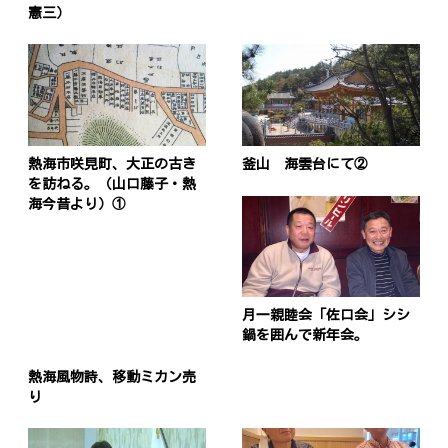
憲三）
熱海市咲見町、大正の古き
釜山 海雲台にて②
を訪ねる。（山口藤子・熱
海今昔より）①
月一親睦会「佐口会」シシ
鍋を囲んで新年会。
熱海風物詩、移動ミカン売
り