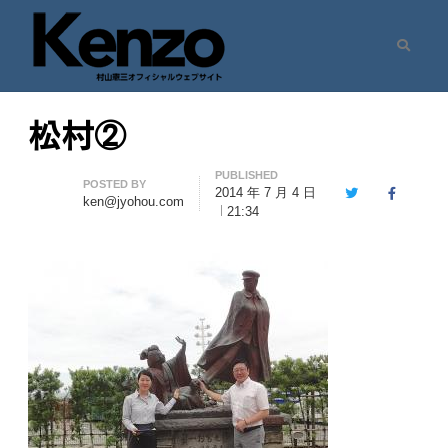
Search
村山憲三ウェブサイト
七転八起 – 村山憲三 Official Site
松村②
PUBLISHED
Author
POSTED BY
2014 年 7 月 4 日
Twitter
Facebook
ken@jyohou.com
21:34