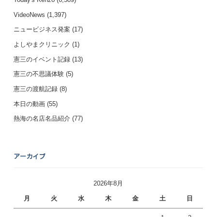
VideoNews
(1,397)
ニュービジネス発案
(17)
よしやまクリニック
(1)
憲三のイベント記録
(13)
憲三の不思議体験
(5)
憲三の渡航記録
(8)
本日の動画
(55)
熱海の名店名品紹介
(77)
アーカイブ
2026年8月
月
火
水
木
金
土
日