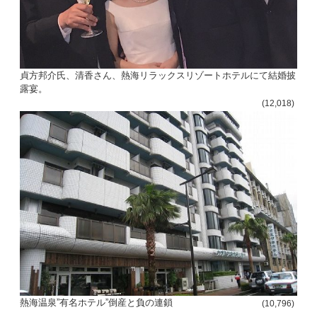
貞方邦介氏、清香さん、熱海リラックスリゾートホテルにて結婚披
露宴。
(12,018)
熱海温泉”有名ホテル”倒産と負の連鎖
(10,796)