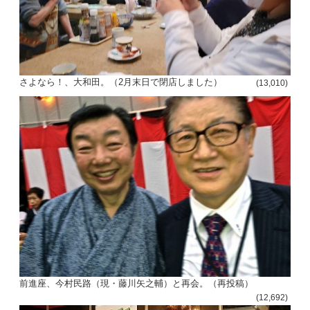
さよなら！、大和田。（2月末日で閉店しました）
(13,010)
前進座、今村民路（現・藤川矢之輔）と再会。（再投稿）
(12,692)