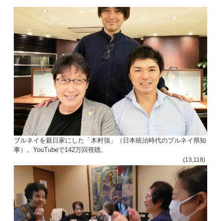
ン
ブルネイを親日家にした「木村強」（日本統治時代のブルネイ県知
事）。YouTubeで142万回視聴。
(13,118)