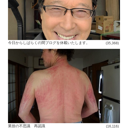
今日からしばらくの間ブログを休載いたします。
(35,368)
投
稿
s
ナ
ビ
ゲ
ー
シ
ョ
業捨の不思議 再認識
(16,116)