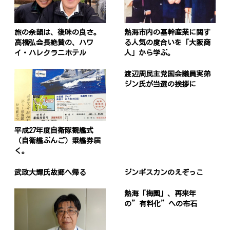
旅の余韻は、後味の良さ。
熱海市内の基幹産業に関す
高橋弘会長絶賛の、ハワ
る人気の度合いを「大阪商
イ・ハレクラニホテル
人」から学ぶ。
渡辺周民主党国会議員実弟
ジン氏が当選の挨拶に
平成27年度自衛隊観艦式
（自衛艦ぶんご）乗艦券届
く。
武政大輝氏故郷へ帰る
ジンギスカンのえぞっこ
熱海「梅園」、再来年
の”有料化”への布石