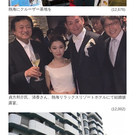
熱海にクルーザー基地を
(12,676)
貞方邦介氏、清香さん、熱海リラックスリゾートホテルにて結婚披
露宴。
(12,002)