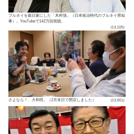
ブルネイを親日家にした「木村強」（日本統治時代のブルネイ県知
事）。YouTubeで142万回視聴。
(13,105)
さよなら！、大和田。（2月末日で閉店しました）
(13,001)