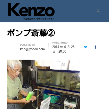
Search
村山憲三ウェブサイト
七転八起 – 村山憲三 Official Site
ポンプ斎藤②
PUBLISHED
Author
POSTED BY
2014 年 6 月 28
Twitter
Facebook
ken@jyohou.com
日
20:30