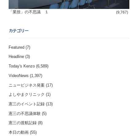
「業捨」の不思議 １
(9,767)
カテゴリー
Featured
(7)
Headline
(3)
Today's Kenzo
(6,589)
VideoNews
(1,397)
ニュービジネス発案
(17)
よしやまクリニック
(1)
憲三のイベント記録
(13)
憲三の不思議体験
(5)
憲三の渡航記録
(8)
本日の動画
(55)