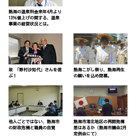
熱海の温泉料金来年4月より
13％値上げの関する、温泉
事業の経営状況とは。
故 「野村沙知代」さんを偲
熱海こがし祭り、熱海再生
ぶ！
の願いを込め閉幕。
他人ごとではない、熱海市
熱海市渚北地区の再開発構
の財政危機と職員の自覚
想はあるか（熱海市議会2月
定例会にて）