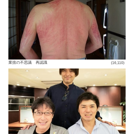
投
稿
s
ナ
ビ
業捨の不思議 再認識
(16,110)
ゲ
ー
シ
ョ
ン