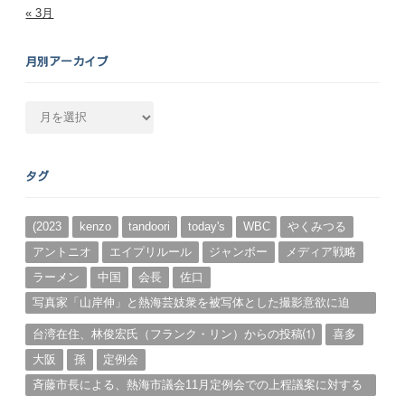
« 3月
月別アーカイブ
月
別
ア
ー
タグ
カ
イ
ブ
(2023
kenzo
tandoori
today's
WBC
やくみつる
アントニオ
エイプリルール
ジャンボー
メディア戦略
ラーメン
中国
会長
佐口
写真家「山岸伸」と熱海芸妓衆を被写体とした撮影意欲に迫
る。（１）
台湾在住、林俊宏氏（フランク・リン）からの投稿⑴
喜多
大阪
孫
定例会
斉藤市長による、熱海市議会11月定例会での上程議案に対する
説明①