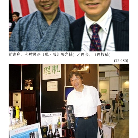
前進座、今村民路（現・藤川矢之輔）と再会。（再投稿）
(12,685)