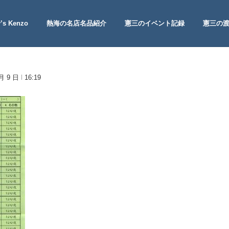
’s Kenzo
熱海の名店名品紹介
憲三のイベント記録
憲三の
 Site
 月 9 日
16:19