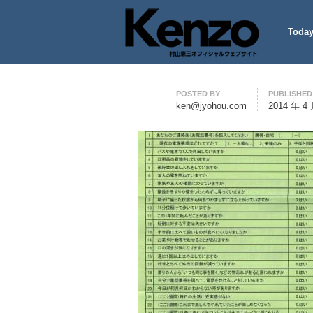
Today
村山憲三ウェブサイト
七転八起 – 村山憲三 Official
Author
POSTED BY
PUBLISHED
ken@jyohou.com
2014 年 4