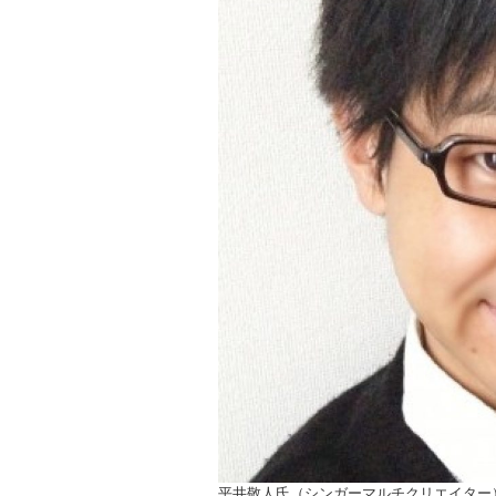
ョ
ン
平井敬人氏（シンガーマルチクリエイター