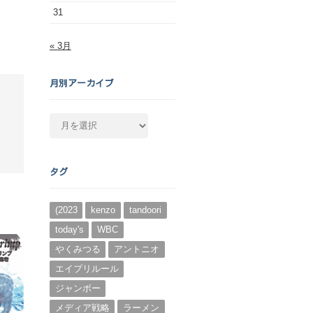
31
« 3月
月別アーカイブ
月
別
ア
ー
タグ
カ
イ
ブ
(2023
kenzo
tandoori
today's
WBC
やくみつる
アントニオ
エイプリルール
ジャンボー
メディア戦略
ラーメン