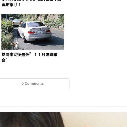
興を急げ！
熱海市助役選任”１１月臨時議
会”
0 Comments