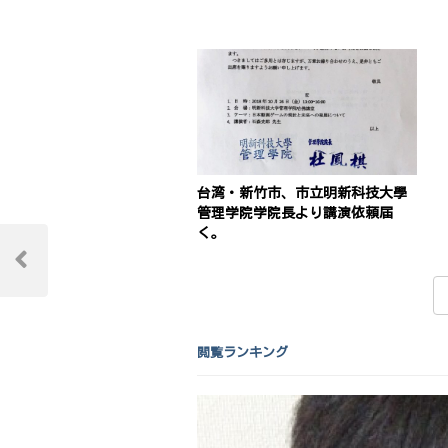
台湾・新竹市、市立明新科技大學
管理学院学院長より講演依頼届
く。
投
稿
Previous
Post
ナ
ビ
閲覧ランキング
ゲ
ー
シ