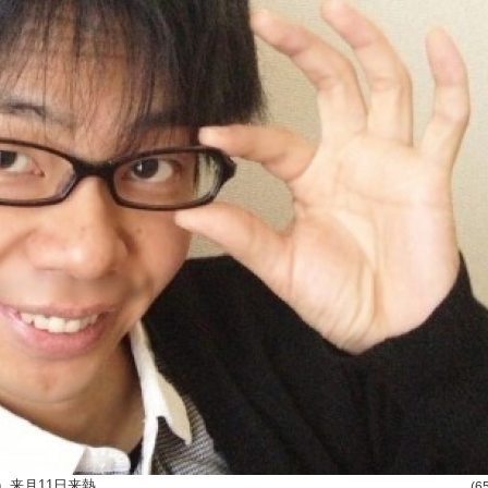
）来月11日来熱。
(6