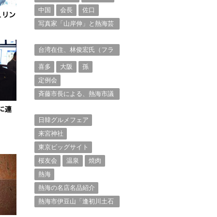
中国
会長
佐口
ュリン
写真家「山岸伸」と熱海芸
妓衆を被写体とした撮影意
欲に迫る。（１）
台湾在住、林俊宏氏（フラ
ンク・リン）からの投稿⑴
喜多
大阪
孫
定例会
斉藤市長による、熱海市議
会11月定例会での上程議案
に連
に対する説明①
日韓グルメフェア
来宮神社
東京ビッグサイト
桜友会
温泉
焼肉
熱海
熱海の名店名品紹介
熱海市伊豆山「逢初川土石
流災害」行政対応検証委員