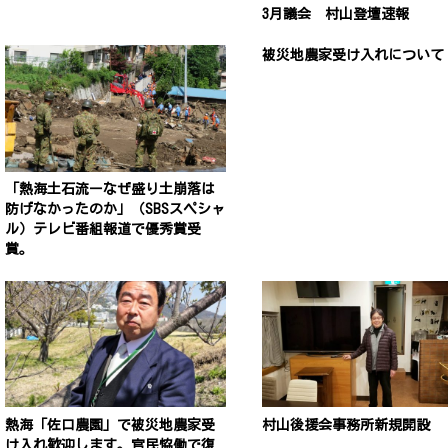
3月議会 村山登壇速報
被災地農家受け入れについて
「熱海土石流ーなぜ盛り土崩落は
防げなかったのか」（SBSスペシャ
ル）テレビ番組報道で優秀賞受
賞。
熱海「佐口農園」で被災地農家受
村山後援会事務所新規開設
け入れ歓迎します。官民恊働で復