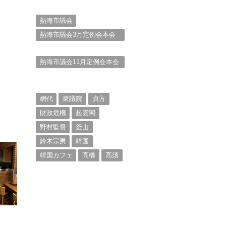
会報告書と熱海市の問題意
識とは。
熱海市議会
熱海市議会3月定例会本会
議。斉藤市長の施政方針
（２）
熱海市議会11月定例会本会
議。村山けんぞうの質疑質
問、「通告書」掲載。
（１）
網代
衆議院
貞方
財政危機
起雲閣
野村監督
釜山
鈴木宗男
韓国
韓国カフェ
高橋
高須