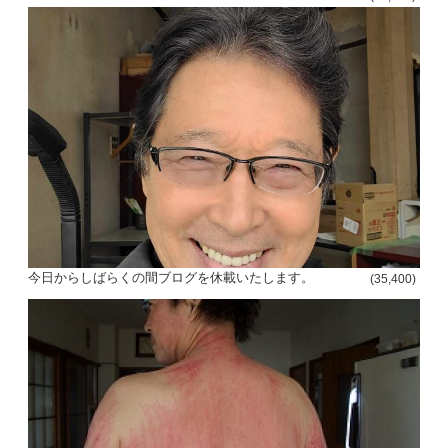
投
今日からしばらくの間ブログを休載いたします。
(35,400)
稿
s
ナ
ビ
ゲ
ー