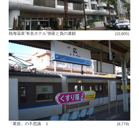
熱海温泉”有名ホテル”倒産と負の連鎖
(10,805)
「業捨」の不思議 １
(9,779)