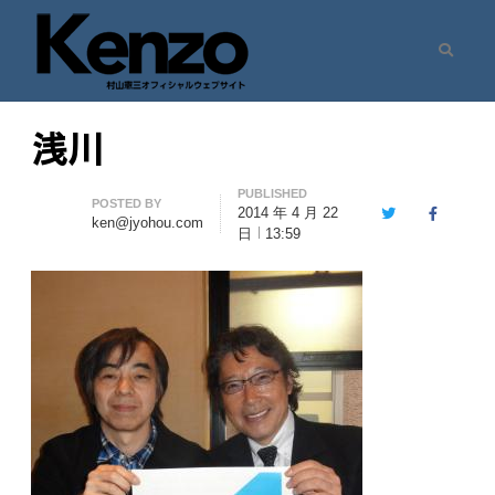
Search
村山憲三ウェブサイト
七転八起 – 村山憲三 Official Site
浅川
PUBLISHED
Author
POSTED BY
2014 年 4 月 22
Twitter
Facebook
ken@jyohou.com
日
13:59