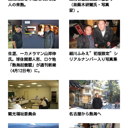
人の来熱。
（故蕪木研爾氏・写真
家）。
生涯、一カメラマン山岸伸
細川ふみえ”初版限定”シ
氏。球体関節人形、ロケ地
リアルナンバー入り写真集
「熱海起雲閣」が週刊新潮
（4月12日号）に。
観光福祉委員会
名古屋から熱海へ