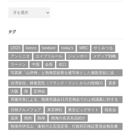
月
別
ア
ー
タグ
カ
イ
ブ
(2023
kenzo
tandoori
today's
WBC
やくみつる
アントニオ
エイプリルール
ジャンボー
メディア戦略
ラーメン
中国
会長
佐口
写真家「山岸伸」と熱海芸妓衆を被写体とした撮影意欲に迫
る。（１）
台湾在住、林俊宏氏（フランク・リン）からの投稿⑴
喜多
大阪
孫
定例会
斉藤市長による、熱海市議会11月定例会での上程議案に対する
説明①
日韓グルメフェア
来宮神社
東京ビッグサイト
桜友会
温泉
焼肉
熱海
熱海の名店名品紹介
熱海市伊豆山「逢初川土石流災害」行政対応検証委員会報告書
と熱海市の問題意識とは。