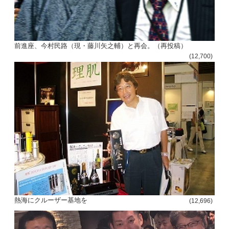
前進座、今村民路（現・藤川矢之輔）と再会。（再投稿）
(12,700)
熱海にクルーザー基地を
(12,696)