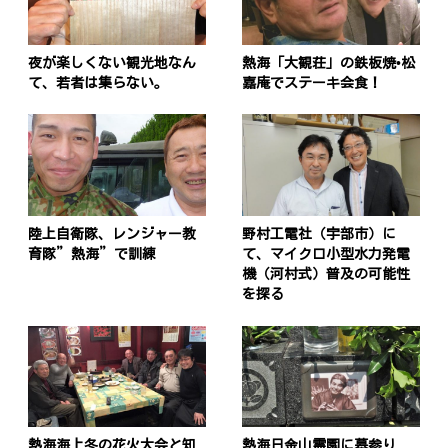
夜が楽しくない観光地なん
熱海「大観荘」の鉄板焼•松
て、若者は集らない。
嘉庵でステーキ会食！
陸上自衛隊、レンジャー教
野村工電社（宇部市）に
育隊”熱海”で訓練
て、マイクロ小型水力発電
機（河村式）普及の可能性
を探る
熱海海上冬の花火大会と知
熱海日金山霊園に墓参り