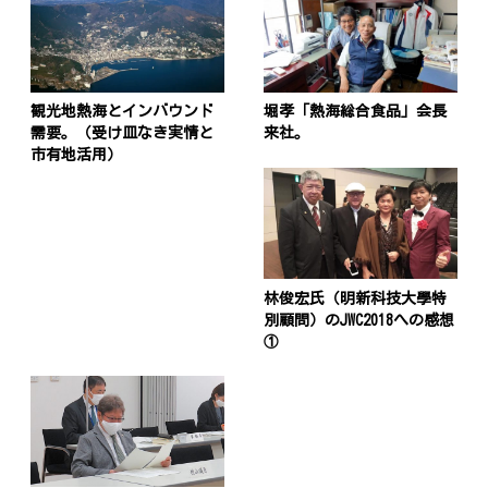
観光地熱海とインバウンド
堀孝「熱海総合食品」会長
需要。（受け皿なき実情と
来社。
市有地活用）
林俊宏氏（明新科技大學特
別顧問）のJWC2018への感想
①