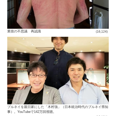
シ
ョ
ン
業捨の不思議 再認識
(16,124)
ブルネイを親日家にした「木村強」（日本統治時代のブルネイ県知
事）。YouTubeで142万回視聴。