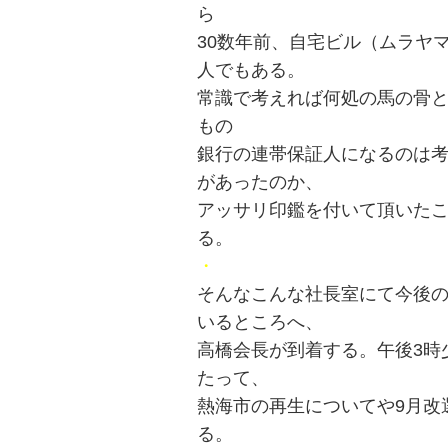
ら
30数年前、自宅ビル（ムラヤ
人でもある。
常識で考えれば何処の馬の骨と
もの
銀行の連帯保証人になるのは
があったのか、
アッサリ印鑑を付いて頂いた
る。
・
そんなこんな社長室にて今後
いるところへ、
投
高橋会長が到着する。午後3時
たって、
稿
s
熱海市の再生についてや9月改
ナ
る。