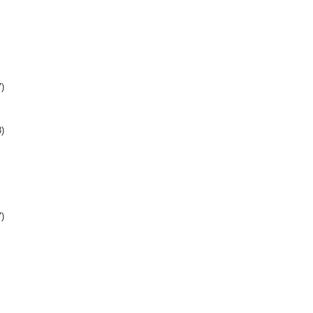
)
)
)