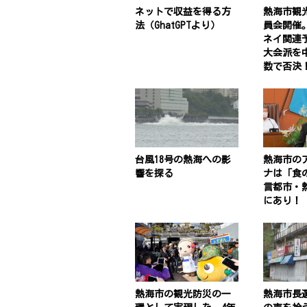
ネットで収益を得る方
熱海市観
法（GhatGPTより）
員会開催
ネイ関連予
大会派を
数で否決
台風18号の熱海への影
熱海市の
響を探る
ナは「食
言都市・
にあり！
熱海市の観光防災の一
熱海市長