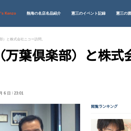
’s Kenzo
熱海の名店名品紹介
憲三のイベント記録
憲三の
 Site
部）と株式会社ニコー訪問。
（万葉倶楽部）と株式
 月 6 日
23:01
閲覧ランキング