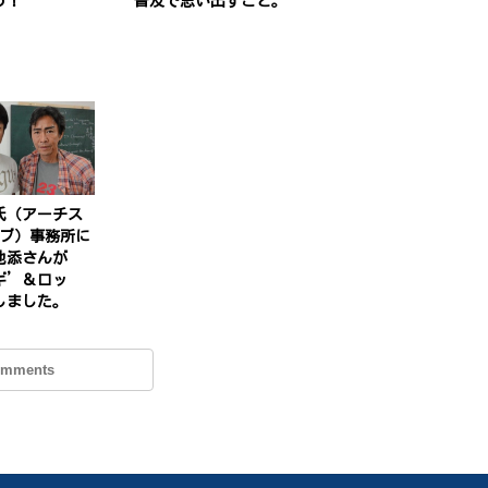
う！
普及で思い出すこと。
氏（アーチス
イブ）事務所に
池添さんが
ギ’＆ロッ
しました。
omments