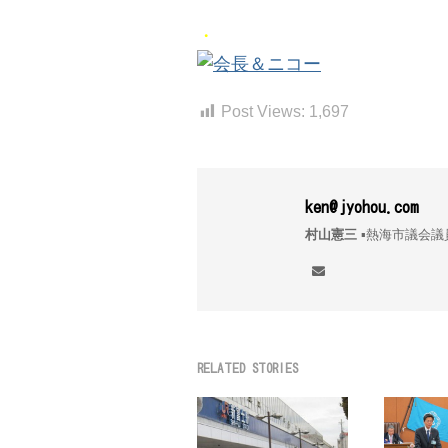
ビ
ゲ
・
ー
シ
Post Views:
1,697
ョ
ン
ken@jyohou.com
村山憲三
▪︎熱海市議
RELATED STORIES