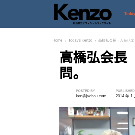
Today
村山憲三ウェブサイト
七転八起 – 村山憲三 Official
Home
Today's Kenzo
高橋弘会長（万葉倶楽
高橋弘会長
問。
Author
POSTED BY
PUBLISHED
ken@jyohou.com
2014 年 1