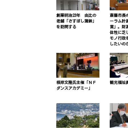
創業明治23年 由比の
斎藤市長
老舗「さすぼし蒲鉾」
ーラム計
を訪問する
言」。財
体性に乏
モノ行政
したいの
根岸文隆氏主催「ＮＦ
観光福祉
ダンスアカデミー」