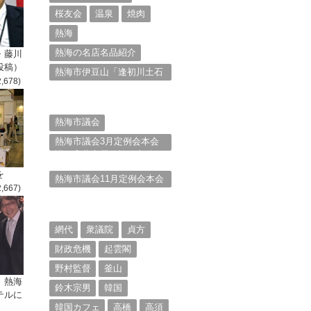
桜友会
温泉
焼肉
熱海
熱海の名店名品紹介
・藤川
投稿）
熱海市伊豆山「逢初川土石
2,678)
流災害」行政対応検証委員
会報告書と熱海市の問題意
識とは。
熱海市議会
熱海市議会3月定例会本会
議。斉藤市長の施政方針
（２）
を
熱海市議会11月定例会本会
2,667)
議。村山けんぞうの質疑質
問、「通告書」掲載。
（１）
網代
衆議院
貞方
財政危機
起雲閣
野村監督
釜山
、熱海
鈴木宗男
韓国
テルに
韓国カフェ
高橋
高須