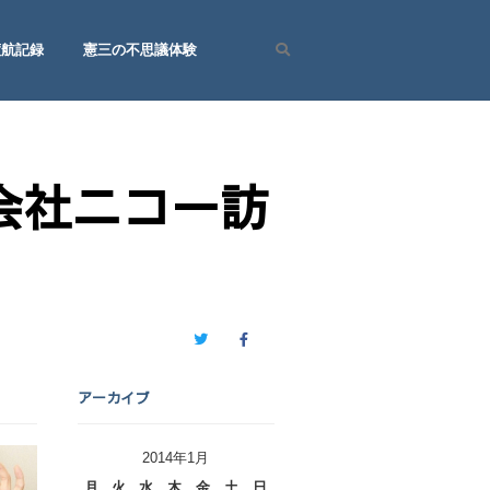
渡航記録
憲三の不思議体験
Search
会社ニコー訪
Twitter
Facebook
アーカイブ
2014年1月
月
火
水
木
金
土
日