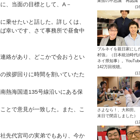
業捨の不思議 再認識
に、当面の目標として、A－
(1
道に乗せたいと話した。詳しくは、
れば幸いです、さて事務所で昼食中
ブルネイを親日家にし
村強」（日本統治時代
ら連絡があり、どこかで会おうとい
ネイ県知事）。YouTub
142万回視聴。
(1
年の挨拶回りに時間を割いていたた
南熱海国道135号線沿いにある保
ることで意見が一致した。また、こ
さよなら！、大和田。
末日で閉店しました）
(1
神社先代宮司の実弟でもあり、今か