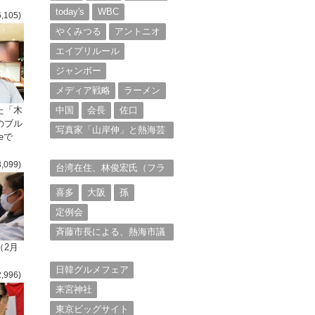
today's
WBC
6,105)
やくみつる
アントニオ
エイプリルール
ジャンボー
メディア戦略
ラーメン
た「木
中国
会長
佐口
のブル
写真家「山岸伸」と熱海芸
eで
妓衆を被写体とした撮影意
欲に迫る。（１）
3,099)
台湾在住、林俊宏氏（フラ
ンク・リン）からの投稿⑴
喜多
大阪
孫
定例会
斉藤市長による、熱海市議
会11月定例会での上程議案
（2月
に対する説明①
日韓グルメフェア
2,996)
来宮神社
東京ビッグサイト