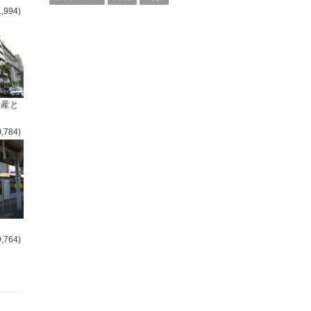
1,994)
倒産と
0,784)
9,764)