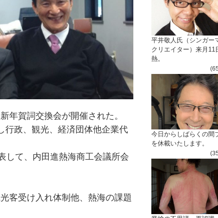
平井敬人氏（シンガー
クリエイター）来月11
熱。
(6
て新年賀詞交換会が開催された。
し行政、観光、経済団体他企業代
今日からしばらくの間
を休載いたします。
(3
代表して、内田進熱海商工会議所会
観光客受け入れ体制他、熱海の課題