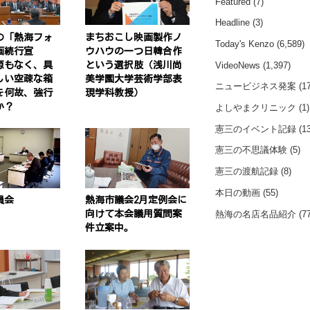
Featured
(7)
Headline
(3)
の「熱海フォ
まちおこし映画製作ノ
Today's Kenzo
(6,589)
画続行宣
ウハウの一つ日韓合作
源もなく、具
という選択肢（浅川尚
VideoNews
(1,397)
しい空疎な箱
美学園大学芸術学部表
ニュービジネス発案
(17
を何故、強行
現学科教授）
か？
よしやまクリニック
(1)
憲三のイベント記録
(13
憲三の不思議体験
(5)
憲三の渡航記録
(8)
本日の動画
(55)
員会
熱海市議会2月定例会に
熱海の名店名品紹介
(77
向けて本会議用質問案
件立案中。