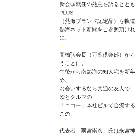
新会頭就任の熱意を語るととも
PLUS
（熱海ブランド認定品）を軌
熱海ネット新聞をご参照頂け
に、
・
高橋弘会長（万葉倶楽部）か
うことに。
午後から南熱海の知人宅を新
め、
お会いするなら共通の友人で、
険とクルマの
「ニコー」本社ビルで合流す
この、
・
代表者「雨宮崇彦」氏は来宮