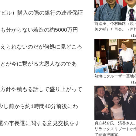
マビル）購入の際の銀行の連帯保証
前進座、今村民路（現
も分からない若造の約5000万円
矢之輔）と再会。（再
(1
考えられないのだが何処に見どころ
ことが今に繋がる大恩人なのであ
熱海にクルーザー基地
(1
の方針や積もる話しで盛り上がって
少し前から約1時間40分前後にわ
選の市長選に関する意見交換をす
貞方邦介氏、清香さん
リラックスリゾートホ
て結婚披露宴。