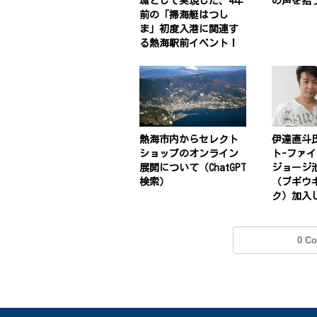
環として実現した、4年
の声を拾
前の「掃海艇はつし
ま」初度入港に関連す
る熱海駅前イベント！
熱海市内からセレクト
伊達直斗
ショップのオンライン
ト-ファ
展開について（ChatGPT
ジョージ
検索）
（ブギウ
ク）加入
0 C