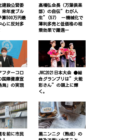
光建設公営委
髙橋弘会長（万葉倶楽
。来年度ブル
部）の自伝”わが人
算500万円最
生”(57) ー機械化で
中心に反対多
薄利多売と低価格の相
！
乗効果で躍進ー
アフターコロ
JWC2021日本大会 ●総
の国際健康宣
合グランプリは”大能
熱海」の実現
彩さん”の頭上に輝
く。
選を前に市民
黒ニンニク（熟成）の