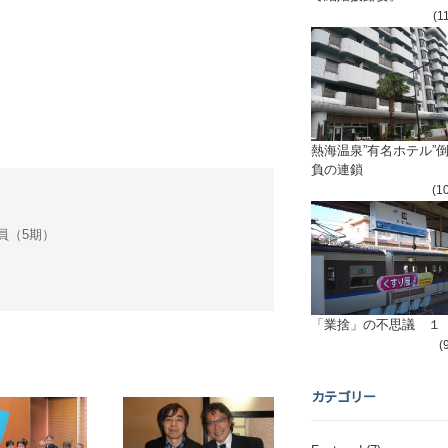
(1
熱海温泉”有名ホテル”
負の連鎖
(1
会議員（5期）
「業捨」の不思議 １
(
カテゴリー