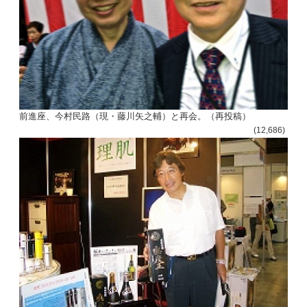
前進座、今村民路（現・藤川矢之輔）と再会。（再投稿）
(12,686)