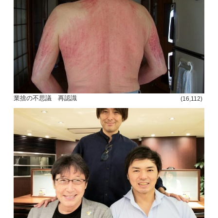
ー
シ
ョ
ン
業捨の不思議 再認識
(16,112)