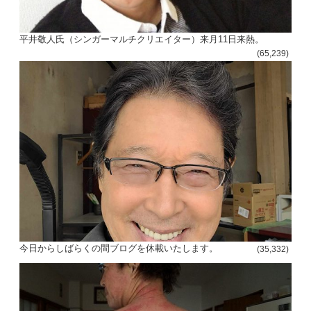
平井敬人氏（シンガーマルチクリエイター）来月11日来熱。
(65,239)
投
稿
s
今日からしばらくの間ブログを休載いたします。
(35,332)
ナ
ビ
ゲ