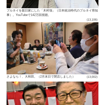
ブルネイを親日家にした「木村強」（日本統治時代のブルネイ県知
事）。YouTubeで142万回視聴。
(13,106)
さよなら！、大和田。（2月末日で閉店しました）
(13,002)