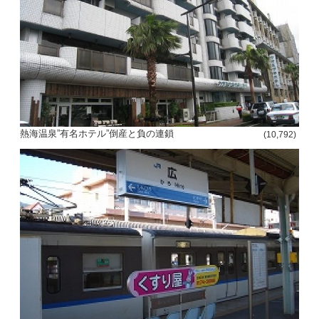
熱海温泉”有名ホテル”倒産と負の連鎖
(10,792)