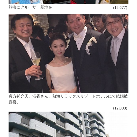
熱海にクルーザー基地を
(12,677)
貞方邦介氏、清香さん、熱海リラックスリゾートホテルにて結婚披
露宴。
(12,003)