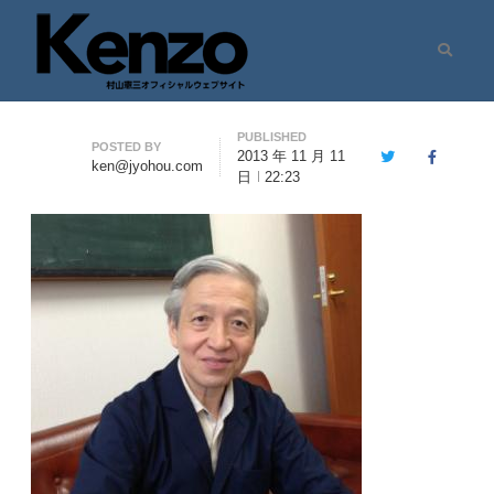
Search
村山憲三ウェブサイト
七転八起 – 村山憲三 Official Site
PUBLISHED
Author
POSTED BY
2013 年 11 月 11
Twitter
Facebook
ken@jyohou.com
日
22:23