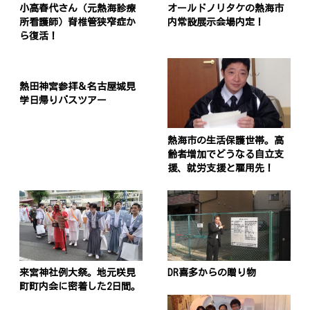
小高春代さん（元熱海診療
オールドノリタケの熱海市
所看護師）脊椎管狭窄症か
内常設展示会場内定！
ら復活！
熱田神宮参拝＆名古屋城見
学日帰りバスツアー
熱海市の生活保護世帯。高
齢者増加でどうなる自立支
援、就労支援と雇用先！
来宮神社例大祭。地元咲見
DR喜多からの贈り物
町町内会に密着した2日間。