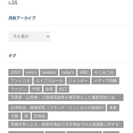
« 3月
月別アーカイブ
月
別
ア
ー
タグ
カ
イ
ブ
(2023
kenzo
tandoori
today's
WBC
やくみつる
アントニオ
エイプリルール
ジャンボー
メディア戦略
ラーメン
中国
会長
佐口
写真家「山岸伸」と熱海芸妓衆を被写体とした撮影意欲に迫
る。（１）
台湾在住、林俊宏氏（フランク・リン）からの投稿⑴
喜多
大阪
孫
定例会
斉藤市長による、熱海市議会11月定例会での上程議案に対する
説明①