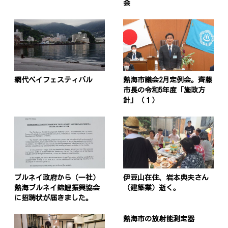
会
網代ベイフェスティバル
熱海市議会2月定例会。齊藤
市長の令和5年度「施政方
針」（１）
ブルネイ政府から（一社）
伊豆山在住、岩本典夫さん
熱海ブルネイ錦鯉振興協会
（建築業）逝く。
に招聘状が届きました。
熱海市の放射能測定器