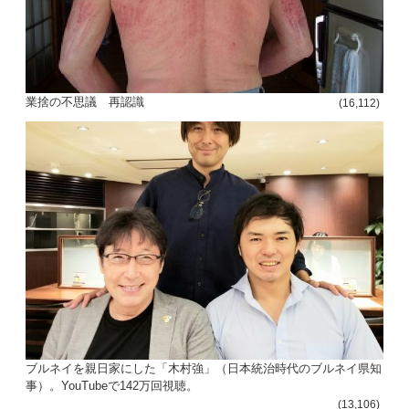
投
稿
s
業捨の不思議 再認識
(16,112)
ナ
ビ
ゲ
ー
シ
ョ
ン
ブルネイを親日家にした「木村強」（日本統治時代のブルネイ県知
事）。YouTubeで142万回視聴。
(13,106)