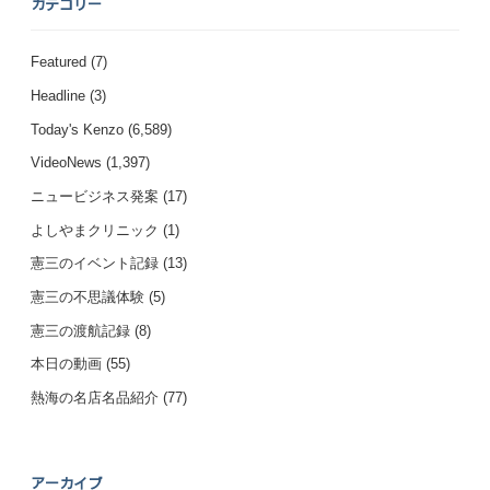
カテゴリー
Featured
(7)
Headline
(3)
Today's Kenzo
(6,589)
VideoNews
(1,397)
ニュービジネス発案
(17)
よしやまクリニック
(1)
憲三のイベント記録
(13)
憲三の不思議体験
(5)
憲三の渡航記録
(8)
本日の動画
(55)
熱海の名店名品紹介
(77)
アーカイブ