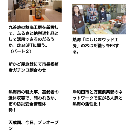
九谷焼の熱海工房を新設し
て、ふるさと納税返礼品と
して活用できるのだろう
熱海「にしじまウッド工
か。ChatGPTに問う。
房」の木はだ織りをPRす
（パート２）
る。
新かど屋旅館にて市長候補
者ガチンコ顔合わせ
熱海市の朝火事、高齢者の
岸和田市と万葉倶楽部のネ
遺体収容で、問われるか、
ットワークで広がる人脈と
市の防災安全管理体
熱海の活性化！
勢！
天成園、今日、プレオープ
ン