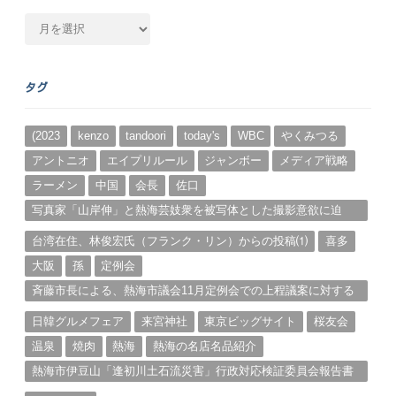
月
別
ア
ー
タグ
カ
イ
ブ
(2023
kenzo
tandoori
today's
WBC
やくみつる
アントニオ
エイプリルール
ジャンボー
メディア戦略
ラーメン
中国
会長
佐口
写真家「山岸伸」と熱海芸妓衆を被写体とした撮影意欲に迫
る。（１）
台湾在住、林俊宏氏（フランク・リン）からの投稿⑴
喜多
大阪
孫
定例会
斉藤市長による、熱海市議会11月定例会での上程議案に対する
説明①
日韓グルメフェア
来宮神社
東京ビッグサイト
桜友会
温泉
焼肉
熱海
熱海の名店名品紹介
熱海市伊豆山「逢初川土石流災害」行政対応検証委員会報告書
と熱海市の問題意識とは。