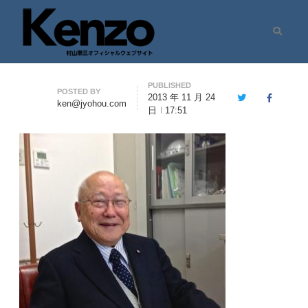
Search
村山憲三ウェブサイト
七転八起 – 村山憲三 Official Site
PUBLISHED
Author
POSTED BY
2013 年 11 月 24
Twitter
Facebook
ken@jyohou.com
日
17:51