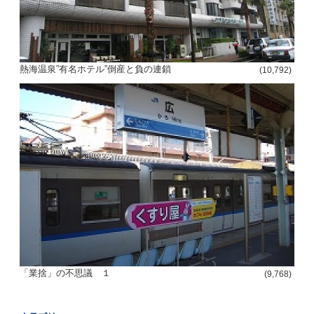
熱海温泉”有名ホテル”倒産と負の連鎖
(10,792)
「業捨」の不思議 １
(9,768)