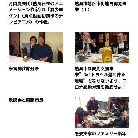
月岡貞夫氏(熱海在住のアニ
熱海渚地区市街地再開発事
メーション作家)は「狼少年
業（１）
ケン」(東映動画初制作のテ
レビアニメ）の作者。
来宮神社節分祭
熱海市は観光支援事
業”GoTトラベル運用停止
地域”とならないよう、コ
ロナ感染対策を徹底せよ！
政調会と斎藤市長
愚妻実家のファミリー新年