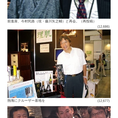
前進座、今村民路（現・藤川矢之輔）と再会。（再投稿）
(12,686)
熱海にクルーザー基地を
(12,677)