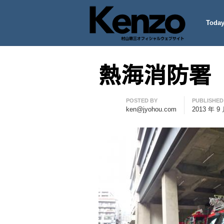
Today
村山憲三ウェブサイト
七転八起 – 村山憲三 Official
熱海消防署
Author
POSTED BY
PUBLISHED
ken@jyohou.com
2013 年 9