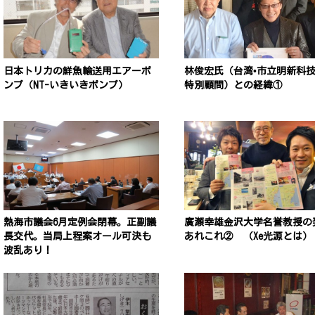
日本トリカの鮮魚輸送用エアーポ
林俊宏氏（台湾•市立明新科
ンプ（NT-いきいきポンプ）
特別顧問）との経緯①
熱海市議会6月定例会閉幕。正副議
廣瀬幸雄金沢大学名誉教授の
長交代。当局上程案オール可決も
あれこれ② （Xe光源とは）
波乱あり！