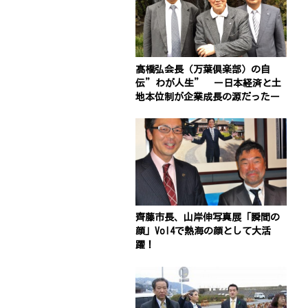
髙橋弘会長（万葉倶楽部）の自
伝”わが人生” ー日本経済と土
地本位制が企業成長の源だったー
齊藤市長、山岸伸写真展「瞬間の
顔」Vol4で熱海の顔として大活
躍！