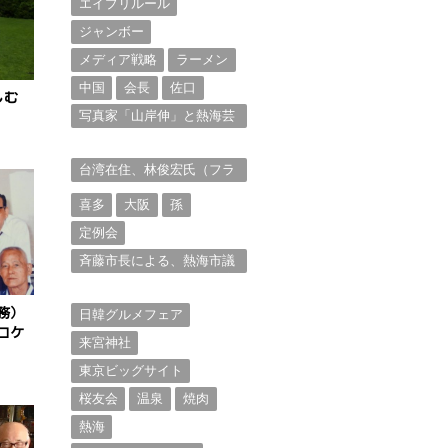
エイプリルール
ジャンボー
メディア戦略
ラーメン
中国
会長
佐口
しむ
写真家「山岸伸」と熱海芸
妓衆を被写体とした撮影意
欲に迫る。（１）
台湾在住、林俊宏氏（フラ
ンク・リン）からの投稿⑴
喜多
大阪
孫
定例会
斉藤市長による、熱海市議
会11月定例会での上程議案
に対する説明①
務）
日韓グルメフェア
ロケ
来宮神社
東京ビッグサイト
桜友会
温泉
焼肉
熱海