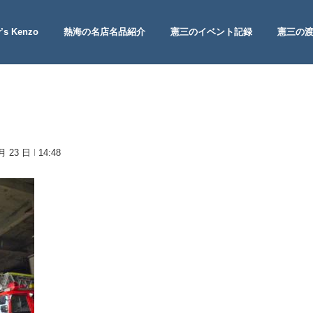
’s Kenzo
熱海の名店名品紹介
憲三のイベント記録
憲三の
 Site
 月 23 日
14:48