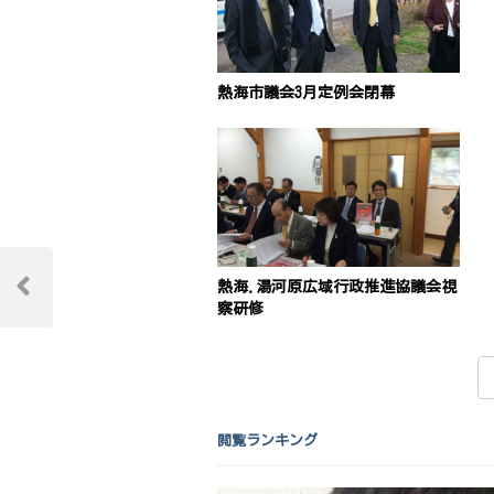
熱海市議会3月定例会閉幕
投
熱海.湯河原広域行政推進協議会視
稿
Previous
察研修
Post
ナ
ビ
ゲ
閲覧ランキング
ー
シ