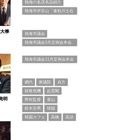
熱海の名店名品紹介
熱海市伊豆山「逢初川土石
流災害」行政対応検証委員
会報告書と熱海市の問題意
識とは。
技大學
熱海市議会
熱海市議会3月定例会本会
議。斉藤市長の施政方針
（２）
熱海市議会11月定例会本会
議。村山けんぞうの質疑質
問、「通告書」掲載。
（１）
網代
衆議院
貞方
財政危機
起雲閣
発明
野村監督
釜山
鈴木宗男
韓国
韓国カフェ
高橋
高須