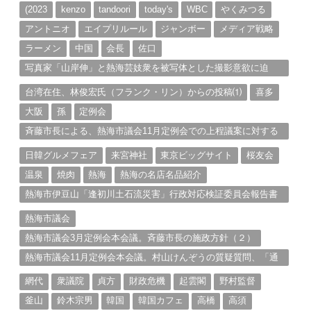
ブ
(2023
kenzo
tandoori
today's
WBC
やくみつる
アントニオ
エイプリルール
ジャンボー
メディア戦略
ラーメン
中国
会長
佐口
写真家「山岸伸」と熱海芸妓衆を被写体とした撮影意欲に迫
る。（１）
台湾在住、林俊宏氏（フランク・リン）からの投稿⑴
喜多
大阪
孫
定例会
斉藤市長による、熱海市議会11月定例会での上程議案に対する
説明①
日韓グルメフェア
来宮神社
東京ビッグサイト
桜友会
温泉
焼肉
熱海
熱海の名店名品紹介
熱海市伊豆山「逢初川土石流災害」行政対応検証委員会報告書
と熱海市の問題意識とは。
熱海市議会
熱海市議会3月定例会本会議。斉藤市長の施政方針（２）
熱海市議会11月定例会本会議。村山けんぞうの質疑質問、「通
告書」掲載。（１）
網代
衆議院
貞方
財政危機
起雲閣
野村監督
釜山
鈴木宗男
韓国
韓国カフェ
高橋
高須