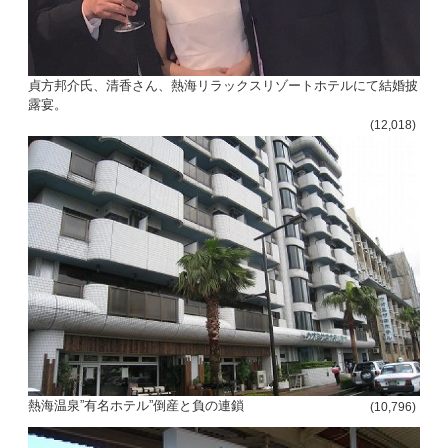
貞方邦介氏、清香さん、熱海リラックスリゾートホテルにて結婚披
露宴。
(12,018)
熱海温泉”有名ホテル”倒産と負の連鎖
(10,796)