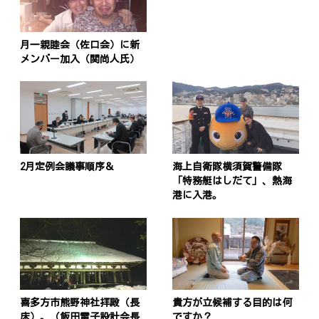
月一親睦会（佐口会）に新
メンバー加入（関尚人氏）
2月定例会議事順序＆
海上自衛隊横須賀警備隊
「特務艇はしだて」、熱海
港に入港。
喜多方市熊野神社拝殿（長
貴方が立候補する目的は何
床）。（飯田電子設計会長
ですか？