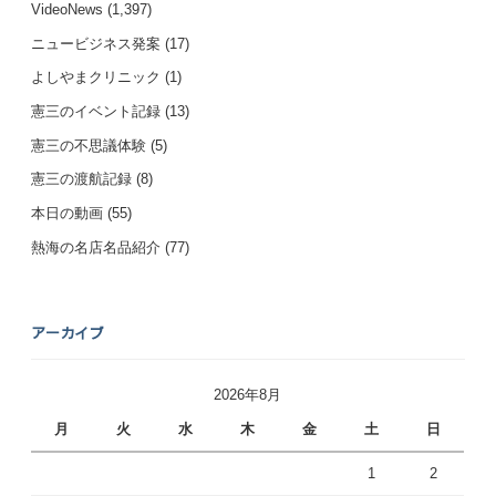
VideoNews
(1,397)
ニュービジネス発案
(17)
よしやまクリニック
(1)
憲三のイベント記録
(13)
憲三の不思議体験
(5)
憲三の渡航記録
(8)
本日の動画
(55)
熱海の名店名品紹介
(77)
アーカイブ
2026年8月
月
火
水
木
金
土
日
1
2