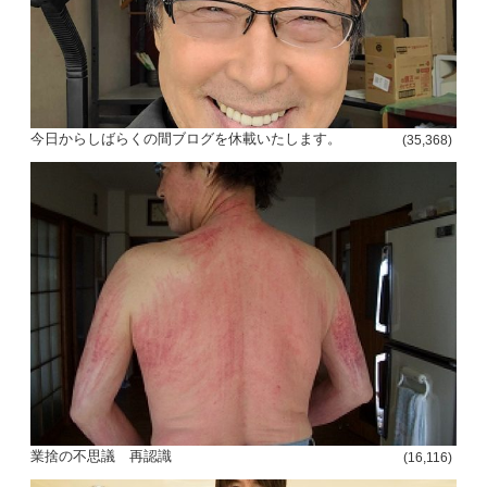
今日からしばらくの間ブログを休載いたします。
(35,368)
投
稿
s
ナ
ビ
ゲ
ー
シ
業捨の不思議 再認識
(16,116)
ョ