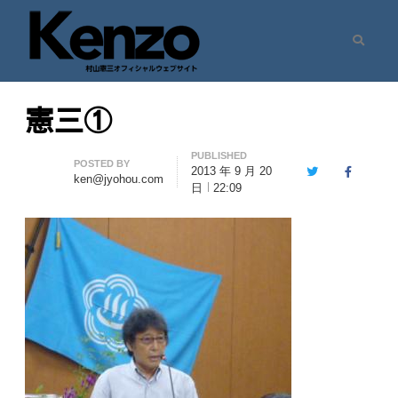
Search
村山憲三ウェブサイト
七転八起 – 村山憲三 Official Site
憲三①
PUBLISHED
Author
POSTED BY
2013 年 9 月 20
Twitter
Facebook
ken@jyohou.com
日
22:09