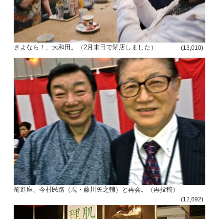
さよなら！、大和田。（2月末日で閉店しました）
(13,010)
前進座、今村民路（現・藤川矢之輔）と再会。（再投稿）
(12,692)