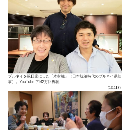
ン
ブルネイを親日家にした「木村強」（日本統治時代のブルネイ県知
事）。YouTubeで142万回視聴。
(13,118)