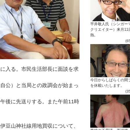
平井敬人氏（シンガー
クリエイター）来月11
熱。
(6
局に入る。市民生活部長に面談を求
今日からしばらくの間
（自公）と当局との政調会が始まっ
を休載いたします。
(3
午後に先送りする。また午前11時
駅伊豆山神社線用地買収について、