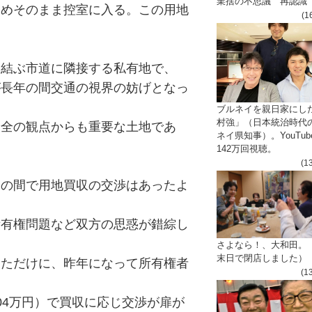
業捨の不思議 再認識
ためそのまま控室に入る。この用地
(1
を結ぶ市道に隣接する私有地で、
が長年の間交通の視界の妨げとなっ
ブルネイを親日家にし
村強」（日本統治時代
安全の観点からも重要な土地であ
ネイ県知事）。YouTub
142万回視聴。
(1
局の間で用地買収の交渉はあったよ
所有権問題など双方の思惑が錯綜し
さよなら！、大和田。
末日で閉店しました）
っただけに、昨年になって所有権者
(1
04万円）で買収に応じ交渉が扉が