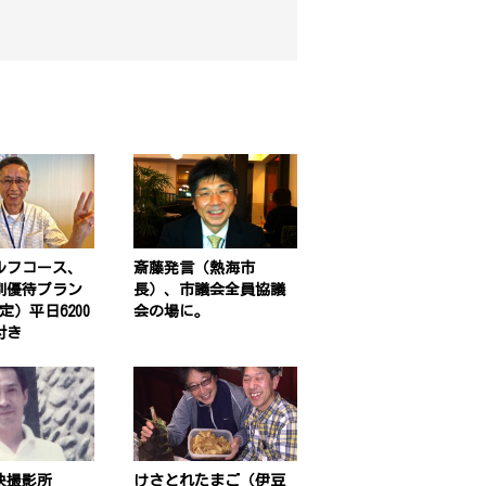
ルフコース、
斎藤発言（熱海市
別優待プラン
長）、市議会全員協議
定）平日6200
会の場に。
付き
映撮影所
けさとれたまご（伊豆