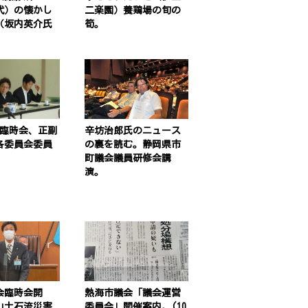
年代）の懐かし
二楽園）養鶏場の旬の
（坂内英介氏
筍。
）
月臨時会、正副
辛坊治郎氏のニュース
各委員会委員
の裏を読む。静岡県市
町議会議員研修会講
演。
会臨時会開
熱海市議会「議会運営
山土石流災害
委員会」開催案内。(10