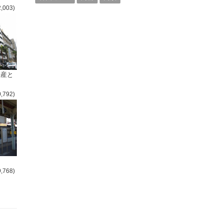
2,003)
倒産と
0,792)
9,768)