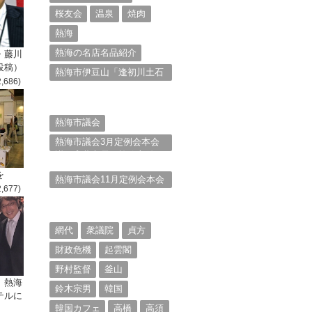
桜友会
温泉
焼肉
熱海
熱海の名店名品紹介
・藤川
投稿）
熱海市伊豆山「逢初川土石
2,686)
流災害」行政対応検証委員
会報告書と熱海市の問題意
識とは。
熱海市議会
熱海市議会3月定例会本会
議。斉藤市長の施政方針
（２）
を
熱海市議会11月定例会本会
2,677)
議。村山けんぞうの質疑質
問、「通告書」掲載。
（１）
網代
衆議院
貞方
財政危機
起雲閣
野村監督
釜山
、熱海
鈴木宗男
韓国
テルに
韓国カフェ
高橋
高須