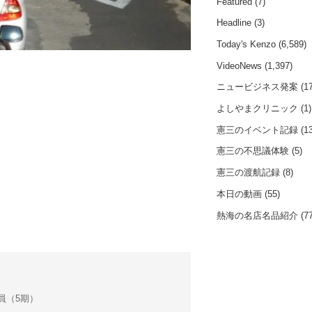
Featured
(7)
Headline
(3)
Today's Kenzo
(6,589)
VideoNews
(1,397)
ニュービジネス発案
(17
よしやまクリニック
(1)
憲三のイベント記録
(13
憲三の不思議体験
(5)
憲三の渡航記録
(8)
本日の動画
(55)
熱海の名店名品紹介
(77
会議員（5期）