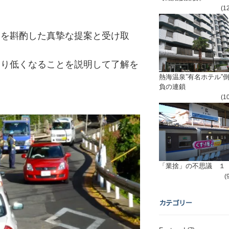
(1
中を斟酌した真摯な提案と受け取
より低くなることを説明して了解を
熱海温泉”有名ホテル”
負の連鎖
(1
「業捨」の不思議 １
(
カテゴリー