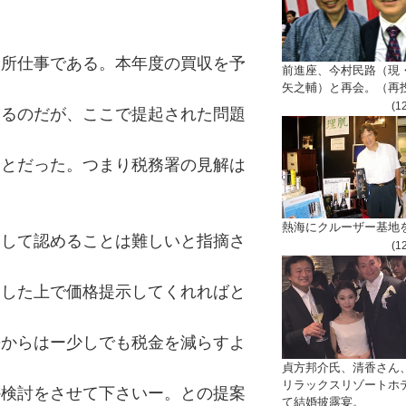
役所仕事である。本年度の買収を予
前進座、今村民路（現
矢之輔）と再会。（再
(1
いるのだが、ここで提起された問題
ことだった。つまり税務署の見解は
熱海にクルーザー基地
として認めることは難しいと指摘さ
(1
査した上で価格提示してくれればと
長からはー少しでも税金を減らすよ
貞方邦介氏、清香さん
リラックスリゾートホ
か検討をさせて下さいー。との提案
て結婚披露宴。