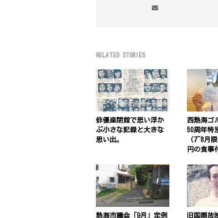
RELATED STORIES
俳優座閉館で思い浮か
西熱海ゴ
ぶ小さな記録と大きな
50周年特
思い出。
（7~8月限
円の食事
熱海市議会「9月」定例
旧国際放