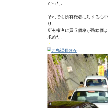
だった。
・
それでも所有権者に対する心
り、
所有権者に買収価格が路線価
求めた。
投
・
稿
s
ナ
ビ
ゲ
ー
シ
ョ
ン