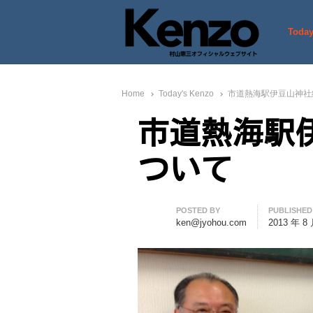
Today
村山憲三ウェブサイト
七転八起 – 村山憲三 Official
Home
Today's Kenzo
市道熱海駅伊豆山神社
市道熱海駅
ついて
Author
POSTED BY
PUBLISHED
ken@jyohou.com
2013 年 8