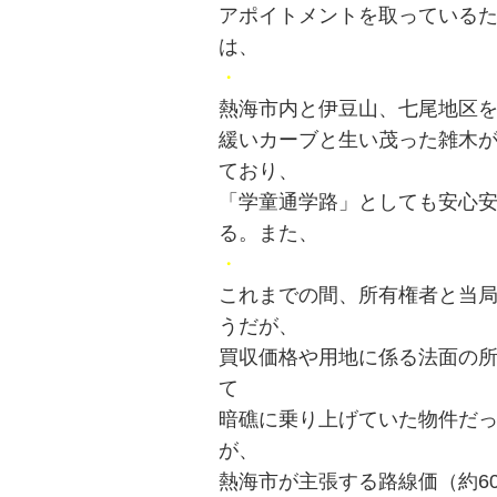
アポイトメントを取っている
は、
・
熱海市内と伊豆山、七尾地区
緩いカーブと生い茂った雑木
ており、
「学童通学路」としても安心
る。また、
・
これまでの間、所有権者と当
うだが、
買収価格や用地に係る法面の
て
暗礁に乗り上げていた物件だ
が、
熱海市が主張する路線価（約6