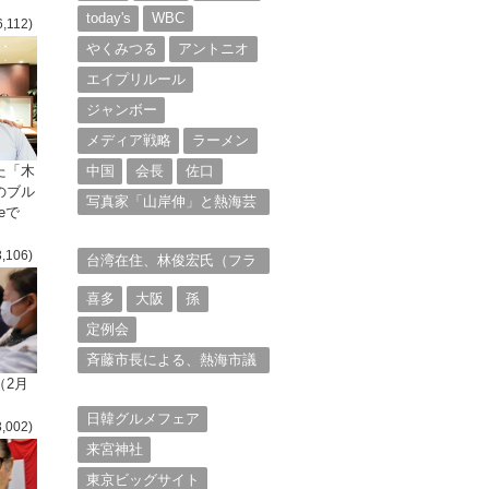
today's
WBC
6,112)
やくみつる
アントニオ
エイプリルール
ジャンボー
メディア戦略
ラーメン
た「木
中国
会長
佐口
のブル
写真家「山岸伸」と熱海芸
eで
妓衆を被写体とした撮影意
欲に迫る。（１）
3,106)
台湾在住、林俊宏氏（フラ
ンク・リン）からの投稿⑴
喜多
大阪
孫
定例会
斉藤市長による、熱海市議
会11月定例会での上程議案
（2月
に対する説明①
日韓グルメフェア
3,002)
来宮神社
東京ビッグサイト