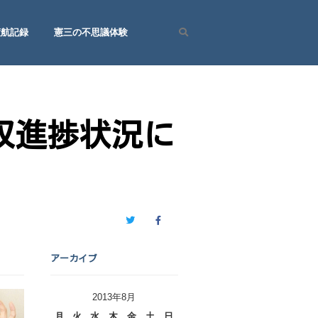
渡航記録
憲三の不思議体験
Search
収進捗状況に
Twitter
Facebook
アーカイブ
2013年8月
月
火
水
木
金
土
日