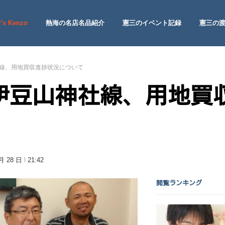
’s Kenzo
熱海の名店名品紹介
憲三のイベント記録
憲三の
 Site
線、用地買収進捗状況について
伊豆山神社線、用地買
 月 28 日
21:42
閲覧ランキング