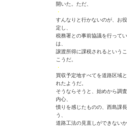
開いた。ただ、
・
すんなりと行かないのが、お
定し、
税務署との事前協議を行って
は、
譲渡所得に課税されるという
こうだ。
・
買収予定地すべてを道路区域
れたようだ。
そうならそうと、始めから調
内心、
憤りを感じたものの、西島課
う、
道路工法の見直しができない