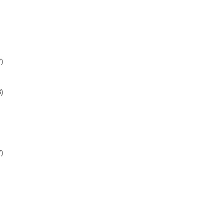
)
)
)