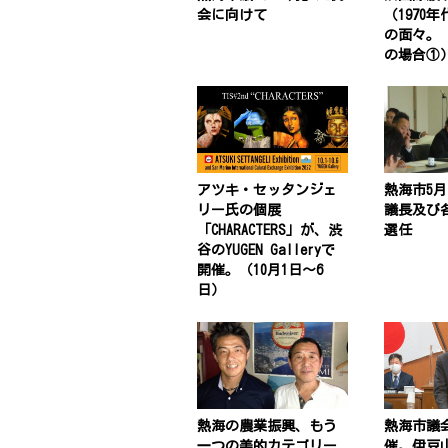
会に向けて
（1970
の面々。
の場合①
アツキ・セッタンジェ
熱海市5
リー氏の個展
議長及び
「CHARACTERS」が、渋
選任
谷のYUGEN Galleryで
開催。（10月1日〜6
日）
熱海の農業振興、もう
熱海市議
一つの美的カテゴリー
催。伊豆