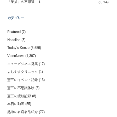
「業捨」の不思議 １
(9,764)
カテゴリー
Featured
(7)
Headline
(3)
Today's Kenzo
(6,589)
VideoNews
(1,397)
ニュービジネス発案
(17)
よしやまクリニック
(1)
憲三のイベント記録
(13)
憲三の不思議体験
(5)
憲三の渡航記録
(8)
本日の動画
(55)
熱海の名店名品紹介
(77)