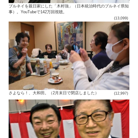
ブルネイを親日家にした「木村強」（日本統治時代のブルネイ県知
事）。YouTubeで142万回視聴。
(13,099)
さよなら！、大和田。（2月末日で閉店しました）
(12,997)
投
稿
s
ナ