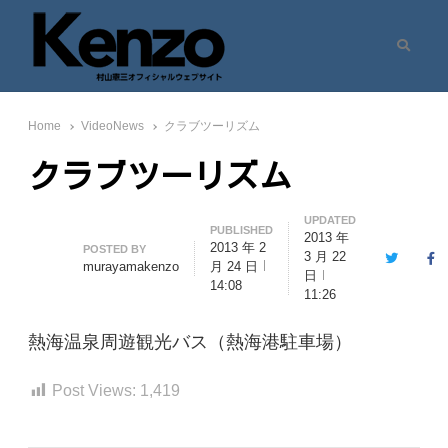
Search
村山憲三ウェブサイト
七転八起 – 村山憲三 Official Site
Home
VideoNews
クラブツーリズム
クラブツーリズム
UPDATED
PUBLISHED
2013 年
2013 年 2
Author
POSTED BY
3 月 22
Twitter
Fa
murayamakenzo
月 24 日
日
14:08
11:26
熱海温泉周遊観光バス（熱海港駐車場）
Post Views:
1,419