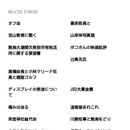
RELATED STORIES
オフ会
喜多院長と
吉山教授に聞く
山岸伸写真展
熱海大湯間欠泉前市有地活
ポコさんの映画批評
用に関する要望書
辻真先氏
高橋会長と小林マリーナ社
長と親睦ゴルフ
ディスプレイの使途につい
JSD大賞金賞
て
痛みは治る
道頓堀あれこれ
来宮神社総代会
川勝知事と熱海をどり