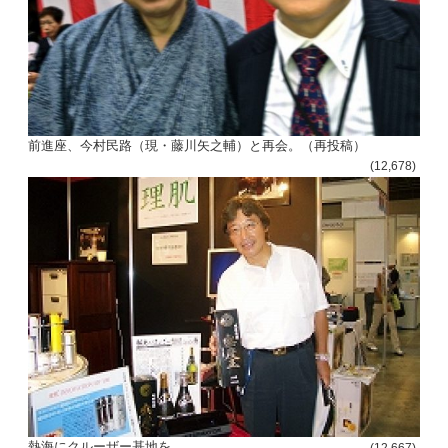
ビ
ゲ
ー
シ
前進座、今村民路（現・藤川矢之輔）と再会。（再投稿）
ョ
(12,678)
ン
熱海にクルーザー基地を