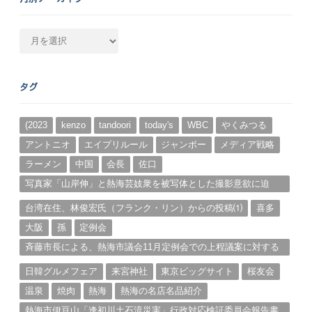
月
別
ア
ー
タグ
カ
イ
ブ
(2023
kenzo
tandoori
today's
WBC
やくみつる
アントニオ
エイプリルール
ジャンボー
メディア戦略
ラーメン
中国
会長
佐口
写真家「山岸伸」と熱海芸妓衆を被写体とした撮影意欲に迫
る。（１）
台湾在住、林俊宏氏（フランク・リン）からの投稿⑴
喜多
大阪
孫
定例会
斉藤市長による、熱海市議会11月定例会での上程議案に対する
説明①
日韓グルメフェア
来宮神社
東京ビッグサイト
桜友会
温泉
焼肉
熱海
熱海の名店名品紹介
熱海市伊豆山「逢初川土石流災害」行政対応検証委員会報告書