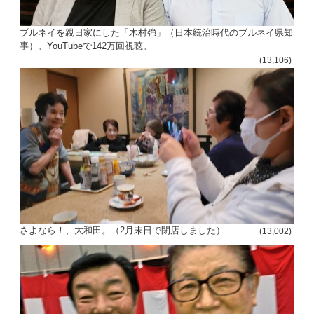
ブルネイを親日家にした「木村強」（日本統治時代のブルネイ県知
事）。YouTubeで142万回視聴。
(13,106)
さよなら！、大和田。（2月末日で閉店しました）
(13,002)
投
稿
s
ナ