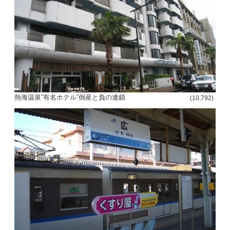
熱海温泉”有名ホテル”倒産と負の連鎖
(10,792)