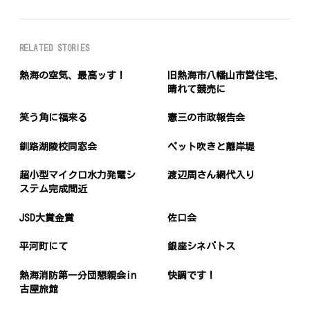
RELATED STORIES
熱海の空気、最高ッす！
旧熱海市八幡山市営住宅、
晴れて競売に
笑う角に福来る
憲三の市政報告会
釧路湖陵校同窓会
ペット吹きと離岸堤
超小型マイクロ水力発電シ
渡辺周さん網代入り
ステム完成間近
JSD大賞金賞
佐口会
平河町にて
銀座シネバトス
熱海消防第一分団懇親会in
快調です！
古屋旅館