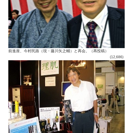
ビ
ゲ
ー
シ
ョ
前進座、今村民路（現・藤川矢之輔）と再会。（再投稿）
(12,686)
ン