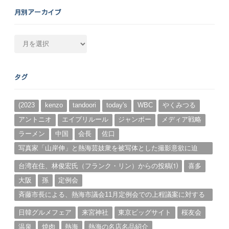
月別アーカイブ
月
別
ア
ー
タグ
カ
イ
ブ
(2023
kenzo
tandoori
today's
WBC
やくみつる
アントニオ
エイプリルール
ジャンボー
メディア戦略
ラーメン
中国
会長
佐口
写真家「山岸伸」と熱海芸妓衆を被写体とした撮影意欲に迫
る。（１）
台湾在住、林俊宏氏（フランク・リン）からの投稿⑴
喜多
大阪
孫
定例会
斉藤市長による、熱海市議会11月定例会での上程議案に対する
説明①
日韓グルメフェア
来宮神社
東京ビッグサイト
桜友会
温泉
焼肉
熱海
熱海の名店名品紹介