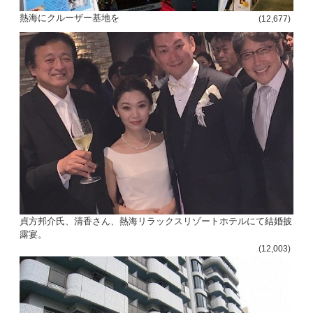
熱海にクルーザー基地を
(12,677)
貞方邦介氏、清香さん、熱海リラックスリゾートホテルにて結婚披
露宴。
(12,003)