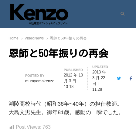
Search
村山憲三ウェブサイト
七転八起 – 村山憲三 Official Site
Home
VideoNews
恩師と50年振りの再会
恩師と50年振りの再会
UPDATED
PUBLISHED
2013 年
2012 年 10
Author
POSTED BY
3 月 22
Twitter
Fa
murayamakenzo
月 3 日
日
13:18
11:28
湖陵高校時代（昭和38年~40年）の担任教師。
大島文男先生。御年81歳。感動の一瞬でした。
Post Views:
763