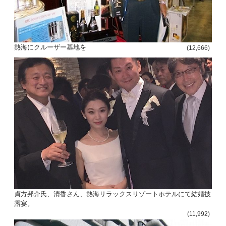
熱海にクルーザー基地を
(12,666)
貞方邦介氏、清香さん、熱海リラックスリゾートホテルにて結婚披
露宴。
(11,992)