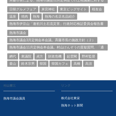
斉藤市長による、熱海市議会11月定例会での上程議案に対する
説明①
日韓グルメフェア
来宮神社
東京ビッグサイト
桜友会
温泉
焼肉
熱海
熱海の名店名品紹介
熱海市伊豆山「逢初川土石流災害」行政対応検証委員会報告書
と熱海市の問題意識とは。
熱海市議会
熱海市議会3月定例会本会議。斉藤市長の施政方針（２）
熱海市議会11月定例会本会議。村山けんぞうの質疑質問、「通
告書」掲載。（１）
網代
衆議院
貞方
財政危機
起雲閣
野村監督
釜山
鈴木宗男
韓国
韓国カフェ
高橋
高須
村山憲三
リンク
株式会社東栄
熱海市議会議員
熱海ネット新聞