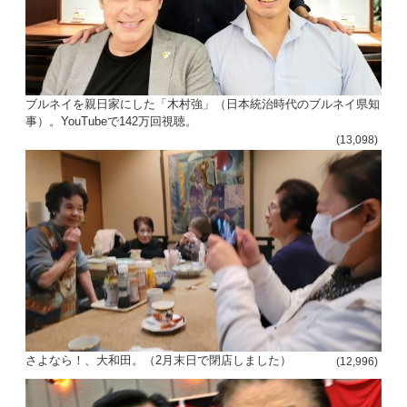
ブルネイを親日家にした「木村強」（日本統治時代のブルネイ県知
事）。YouTubeで142万回視聴。
(13,098)
さよなら！、大和田。（2月末日で閉店しました）
(12,996)
投
稿
s