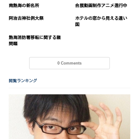
南熱海の新名所
合展動画制作アニメ進行中
阿治古神社例大祭
ホテルの窓から見える遠い
国
熱海消防署移転に関する諸
問題
0 Comments
閲覧ランキング