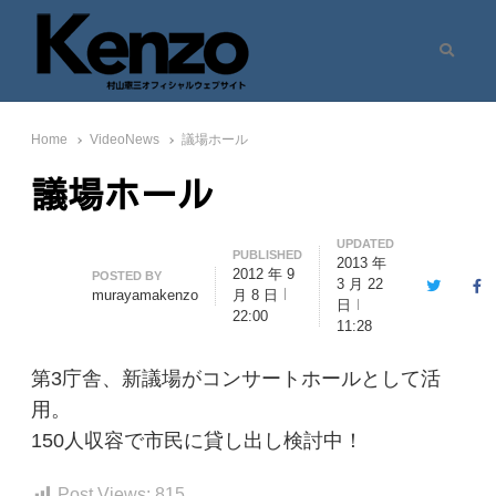
Search
村山憲三ウェブサイト
七転八起 – 村山憲三 Official Site
Home
VideoNews
議場ホール
議場ホール
UPDATED
PUBLISHED
2013 年
2012 年 9
Author
POSTED BY
3 月 22
Twitter
Fa
murayamakenzo
月 8 日
日
22:00
11:28
第3庁舎、新議場がコンサートホールとして活
用。
150人収容で市民に貸し出し検討中！
Post Views:
815