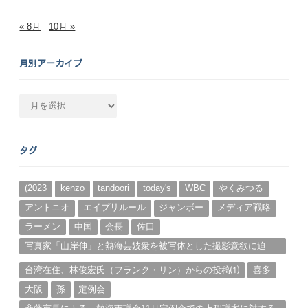
« 8月
10月 »
月別アーカイブ
月
別
ア
ー
タグ
カ
イ
ブ
(2023
kenzo
tandoori
today's
WBC
やくみつる
アントニオ
エイプリルール
ジャンボー
メディア戦略
ラーメン
中国
会長
佐口
写真家「山岸伸」と熱海芸妓衆を被写体とした撮影意欲に迫
る。（１）
台湾在住、林俊宏氏（フランク・リン）からの投稿⑴
喜多
大阪
孫
定例会