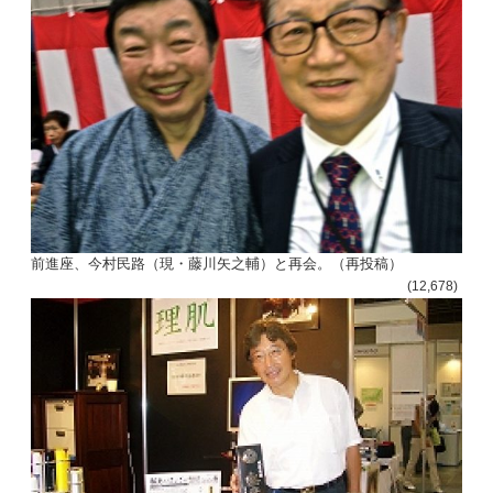
ナ
ビ
ゲ
ー
シ
ョ
ン
前進座、今村民路（現・藤川矢之輔）と再会。（再投稿）
(12,678)