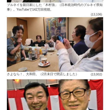
ブルネイを親日家にした「木村強」（日本統治時代のブルネイ県知
事）。YouTubeで142万回視聴。
(13,106)
さよなら！、大和田。（2月末日で閉店しました）
(13,002)
投
稿
s
ナ