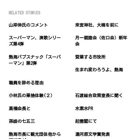
RELATED STORIES
山岸伸氏のコメント
来宮神社、大楠を前に
スーパーマン、演歌シリー
月一親睦会（佐口会）新年
ズ第4弾
会
熱海パブスナック「スーパ
営業する市役所
ーマン」第2弾
生まれ変わろうよ、熱海
職員を辞める理由
小林氏の業捨体験(２）
石渡総合政策室長に聞く
高橋会長と
水素水PR
孫娘の七五三
起雲閣にて
熱海市長に観光団体他から
湯河原文学賞発表