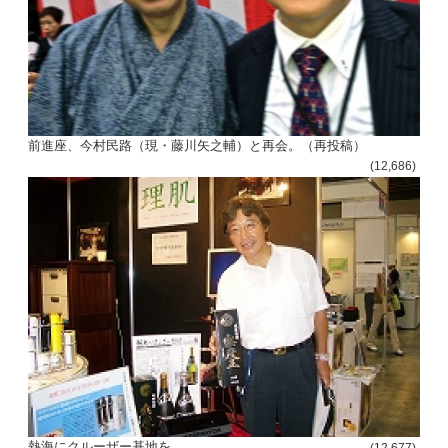
ビ
ゲ
ー
シ
前進座、今村民路（現・藤川矢之輔）と再会。（再投稿）
ョ
(12,686)
ン
熱海にクルーザー基地を