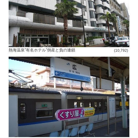
熱海温泉”有名ホテル”倒産と負の連鎖
(10,792)