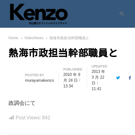
Search
村山憲三ウェブサイト
七転八起 – 村山憲三 Official Site
Home
VideoNews
熱海市政担当幹部職員と
熱海市政担当幹部職員と
UPDATED
PUBLISHED
2013 年
2010 年 9
Author
POSTED BY
3 月 22
Twitter
Fa
murayamakenzo
月 24 日
日
13:34
11:41
政調会にて
Post Views:
842