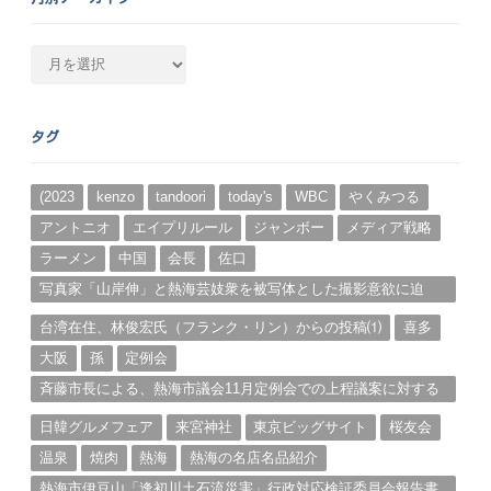
月
別
ア
ー
タグ
カ
イ
ブ
(2023
kenzo
tandoori
today's
WBC
やくみつる
アントニオ
エイプリルール
ジャンボー
メディア戦略
ラーメン
中国
会長
佐口
写真家「山岸伸」と熱海芸妓衆を被写体とした撮影意欲に迫
る。（１）
台湾在住、林俊宏氏（フランク・リン）からの投稿⑴
喜多
大阪
孫
定例会
斉藤市長による、熱海市議会11月定例会での上程議案に対する
説明①
日韓グルメフェア
来宮神社
東京ビッグサイト
桜友会
温泉
焼肉
熱海
熱海の名店名品紹介
熱海市伊豆山「逢初川土石流災害」行政対応検証委員会報告書