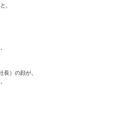
くと、
、
た。
ナ社長）の顔が、
る。