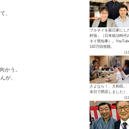
いて、
ブルネイを親日家にし
村強」（日本統治時代
、
ネイ県知事）。YouTub
142万回視聴。
(1
に向かう。
さんが、
さよなら！、大和田。
末日で閉店しました）
(1
、
。