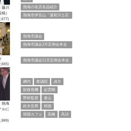
熱海の名店名品紹介
・藤川
投稿）
熱海市伊豆山「逢初川土石
2,677)
流災害」行政対応検証委員
会報告書と熱海市の問題意
識とは。
熱海市議会
熱海市議会3月定例会本会
議。斉藤市長の施政方針
（２）
を
熱海市議会11月定例会本会
2,665)
議。村山けんぞうの質疑質
問、「通告書」掲載。
（１）
網代
衆議院
貞方
財政危機
起雲閣
野村監督
釜山
、熱海
鈴木宗男
韓国
テルに
韓国カフェ
高橋
高須
1,989)