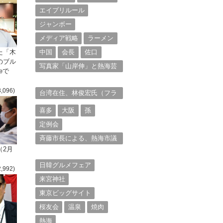
エイプリルール
ジャンボー
メディア戦略
ラーメン
た「木
中国
会長
佐口
のブル
写真家「山岸伸」と熱海芸
eで
妓衆を被写体とした撮影意
欲に迫る。（１）
3,096)
台湾在住、林俊宏氏（フラ
ンク・リン）からの投稿⑴
喜多
大阪
孫
定例会
斉藤市長による、熱海市議
会11月定例会での上程議案
（2月
に対する説明①
日韓グルメフェア
2,992)
来宮神社
東京ビッグサイト
桜友会
温泉
焼肉
熱海