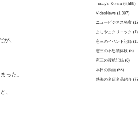
Today's Kenzo
(6,589)
VideoNews
(1,397)
ニュービジネス発案
(17
よしやまクリニック
(1)
だが、
憲三のイベント記録
(13
憲三の不思議体験
(5)
憲三の渡航記録
(8)
本日の動画
(55)
しまった。
熱海の名店名品紹介
(77
どと、
、