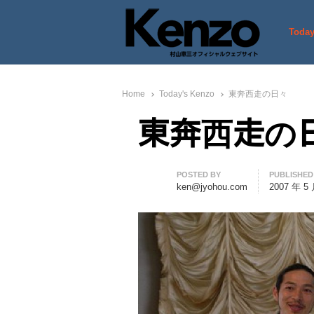
Today
村山憲三ウェブサイト
七転八起 – 村山憲三 Official
Home
Today's Kenzo
東奔西走の日々
東奔西走の
Author
POSTED BY
PUBLISHED
ken@jyohou.com
2007 年 5