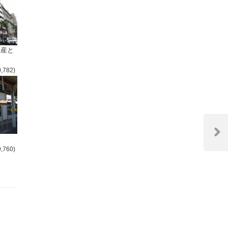
倒産と
0,782)
Next
Post
9,760)