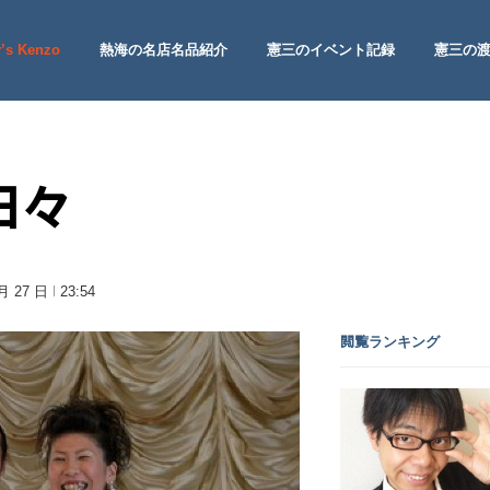
’s Kenzo
熱海の名店名品紹介
憲三のイベント記録
憲三の
 Site
日々
 月 27 日
23:54
閲覧ランキング