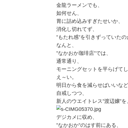
金龍ラーメンでも、
ョ
如何せん、
ン
胃に詰め込みすぎたせいか、
消化し切れてず、
”もたれ感”を引きずっていたの
なんと、
”なかおか珈琲店”では、
通常通り、
モーニングセットを平らげて
え～い。
明日から食を減らせばいいな
自戒しつつ、
新人のウエイトレス”渡辺嬢”を
デジカメに収め、
”なかおか”のはす前にある、