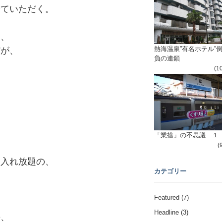
せていただく。
ら、
熱海温泉”有名ホテル”
だが、
負の連鎖
(1
、
「業捨」の不思議 １
(
ク入れ放題の、
カテゴリー
Featured
(7)
。
Headline
(3)
の、