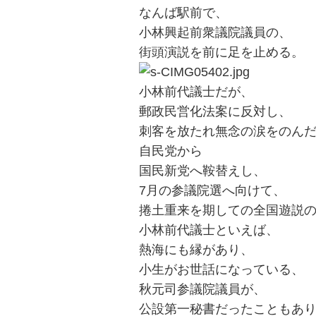
なんば駅前で、
小林興起前衆議院議員の、
街頭演説を前に足を止める。
小林前代議士だが、
郵政民営化法案に反対し、
刺客を放たれ無念の涙をのん
自民党から
国民新党へ鞍替えし、
7月の参議院選へ向けて、
捲土重来を期しての全国遊説
小林前代議士といえば、
熱海にも縁があり、
小生がお世話になっている、
秋元司参議院議員が、
公設第一秘書だったこともあ