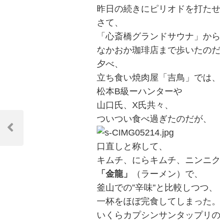
昨日の続きにピリオドを打た
さて、
「心斎橋グランドサウナ」か
なかおか珈琲店まで歩いたの
夕べ、
立ち食い焼肉屋「吉鳥」では
松本B級ーハンターや
山口氏、X氏共々、
投
ついつい食べ過ぎたのだが、
稿
Previous
Post
口直しと称して、
ナ
キムチ、にらキムチ、ニンニ
ビ
「金龍」
（ラーメン）で、
ゲ
釜山での”辛味”と比較しつつ、
ー
一杯をほぼ完食してしまった
いくらカプシンサンタップリ
シ