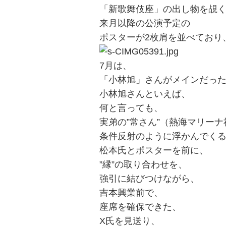
「新歌舞伎座」の出し物を覘
来月以降の公演予定の
ポスターが2枚肩を並べており
7月は、
「小林旭」さんがメインだっ
小林旭さんといえば、
何と言っても、
実弟の”常さん”（熱海マリー
条件反射のように浮かんでく
松本氏とポスターを前に、
”縁”の取り合わせを、
強引に結びつけながら、
吉本興業前で、
座席を確保できた、
X氏を見送り、