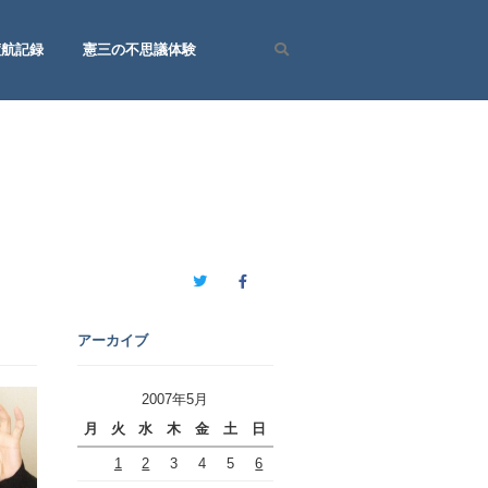
渡航記録
憲三の不思議体験
Search
Twitter
Facebook
アーカイブ
2007年5月
月
火
水
木
金
土
日
1
2
3
4
5
6