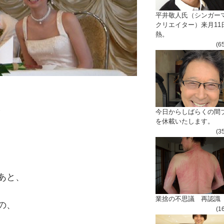
平井敬人氏（シンガー
クリエイター）来月11
熱。
(6
阪
今日からしばらくの間
を休載いたします。
(3
あと、
業捨の不思議 再認識
の、
(1