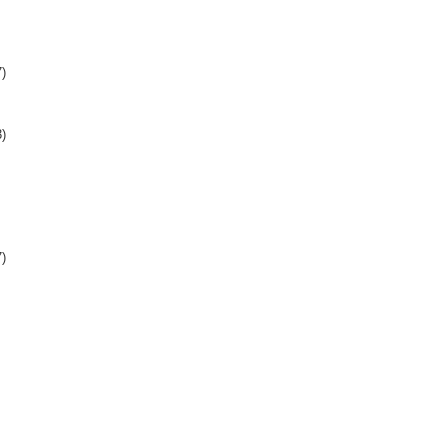
)
)
)