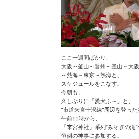
ここ一週間ばかり、
大阪～釜山～晋州～釜山～大
～熱海～東京～熱海と、
スケジュールをこなす。
今朝も、
久しぶりに「愛犬ふ～」と、
”市道来宮十沢線”周辺を登った
午前11時から、
「来宮神社」系列”みそぎの滝”
恒例の神事に参加する。