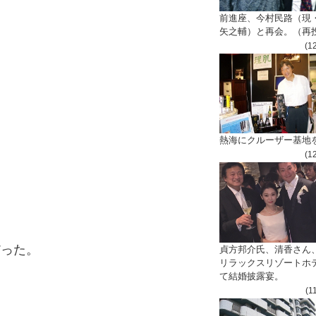
前進座、今村民路（現
矢之輔）と再会。（再
(1
熱海にクルーザー基地
(1
だった。
貞方邦介氏、清香さん
リラックスリゾートホ
て結婚披露宴。
(1