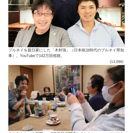
ブルネイを親日家にした「木村強」（日本統治時代のブルネイ県知
事）。YouTubeで142万回視聴。
(13,098)