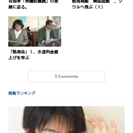
シ
谷畑孝「衆議院議員」の素
熱海梅園”韓国庭園”、ソ
顔に迫る。
ウルへ飛ぶ（１）
ョ
ン
「熱海会」！、水道料金値
上げを学ぶ
0 Comments
閲覧ランキング