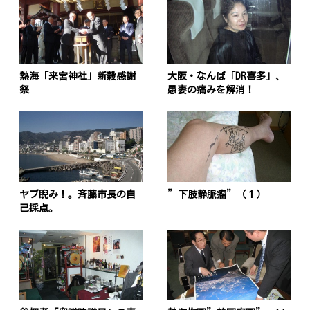
熱海「来宮神社」新穀感謝
大阪・なんば「DR喜多」、
祭
愚妻の痛みを解消！
投
稿
s
ヤブ睨み！。斉藤市長の自
”下肢静脈瘤”（１）
己採点。
ナ
ビ
ゲ
ー