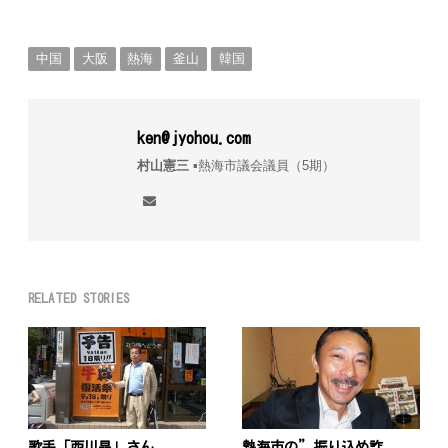
中国
大阪
熱海
釜山
韓国
ken@jyohou.com
村山憲三
▪︎熱海市議会議員（5期）
RELATED STORIES
歌手「西川晶」さん
熱海市の”振り込め詐