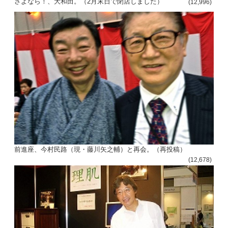
さよなら！、大和田。（2月末日で閉店しました）
(12,996)
前進座、今村民路（現・藤川矢之輔）と再会。（再投稿）
(12,678)