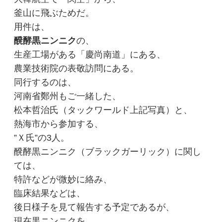
釜山に飛ぶためだ。
用件は、
醗酵黒ニンニク
の、
生産工場がある「慶尚南道」にある、
農業技術院の表敬訪問にある。
同行するのは、
河南省鄭州もご一緒した、
松本哲治氏（タックワールド上記写真）と、
熱海市から参加する、
”Ｘ氏”の3人。
醗酵黒ニンニク（ブラックガーリック）に関し
ては、
特許などが微妙に絡み、
臨床結果などは、
後日様子を見て報告する予定であるが、
現在黒ニンニクを