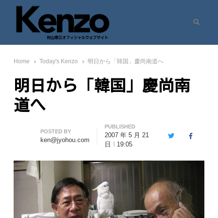
Search
村山憲三ウェブサイト
七転八起 – 村山憲三 Official Site
Home
Today's Kenzo
明日から「韓国」慶尚南道へ
明日から「韓国」慶尚南
道へ
PUBLISHED
Author
POSTED BY
2007 年 5 月 21
Twitter
Facebook
ken@jyohou.com
日
19:05