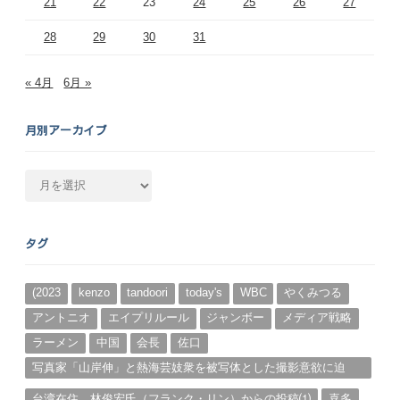
21
22
23
24
25
26
27
28
29
30
31
« 4月
6月 »
月別アーカイブ
月
別
ア
ー
タグ
カ
イ
ブ
(2023
kenzo
tandoori
today's
WBC
やくみつる
アントニオ
エイプリルール
ジャンボー
メディア戦略
ラーメン
中国
会長
佐口
写真家「山岸伸」と熱海芸妓衆を被写体とした撮影意欲に迫
る。（１）
台湾在住、林俊宏氏（フランク・リン）からの投稿⑴
喜多