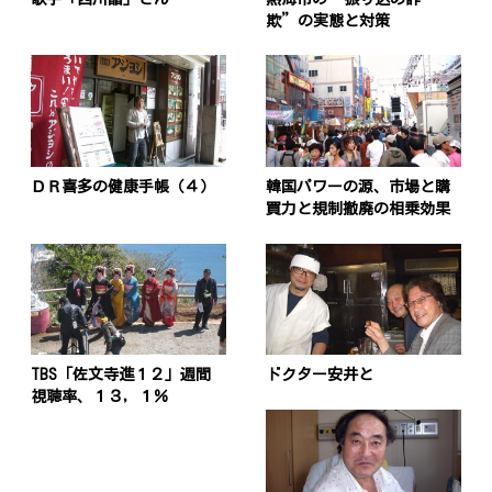
欺”の実態と対策
ＤＲ喜多の健康手帳（４）
韓国パワーの源、市場と購
買力と規制撤廃の相乗効果
TBS「佐文寺進１２」週間
ドクター安井と
視聴率、１３，１％