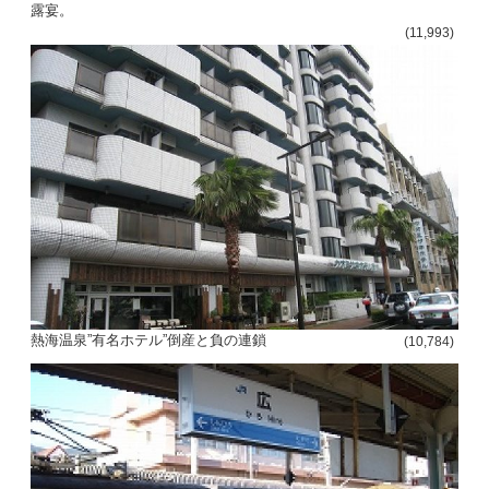
露宴。
(11,993)
熱海温泉”有名ホテル”倒産と負の連鎖
(10,784)