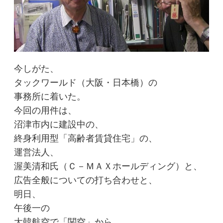
今しがた、
タックワールド（大阪・日本橋）の
事務所に着いた。
今回の用件は、
沼津市内に建設中の、
終身利用型「高齢者賃貸住宅」の、
運営法人、
渥美清和氏（Ｃ－ＭＡＸホールディング）と、
広告全般についての打ち合わせと、
明日、
午後一の
大韓航空で「関空」から、