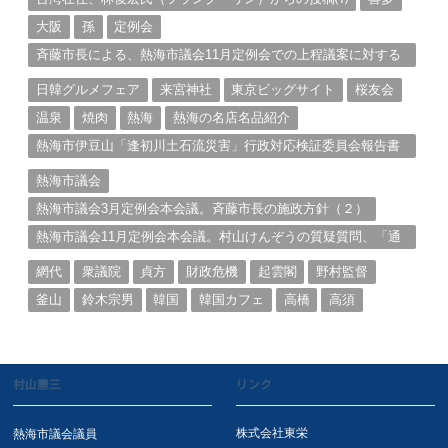
大阪
孫
定例会
斉藤市長による、熱海市議会11月定例会での上程議案に対する
説明①
日韓グルメフェア
来宮神社
東京ビッグサイト
桜友会
温泉
焼肉
熱海
熱海の名店名品紹介
熱海市伊豆山「逢初川土石流災害」行政対応検証委員会報告書
と熱海市の問題意識とは。
熱海市議会
熱海市議会3月定例会本会議。斉藤市長の施政方針（２）
熱海市議会11月定例会本会議。村山けんぞうの質疑質問、「通
告書」掲載。（１）
網代
衆議院
貞方
財政危機
起雲閣
野村監督
釜山
鈴木宗男
韓国
韓国カフェ
高橋
高須
村山憲三
リンク
株式会社東栄
熱海市議会議員