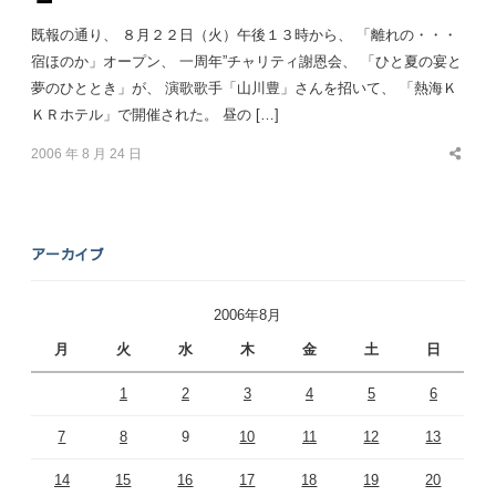
既報の通り、 ８月２２日（火）午後１３時から、 「離れの・・・
宿ほのか」オープン、 一周年”チャリティ謝恩会、 「ひと夏の宴と
夢のひととき」が、 演歌歌手「山川豊」さんを招いて、 「熱海Ｋ
ＫＲホテル」で開催された。 昼の […]
2006 年 8 月 24 日
Share
this
post
アーカイブ
2006年8月
月
火
水
木
金
土
日
1
2
3
4
5
6
7
8
9
10
11
12
13
14
15
16
17
18
19
20