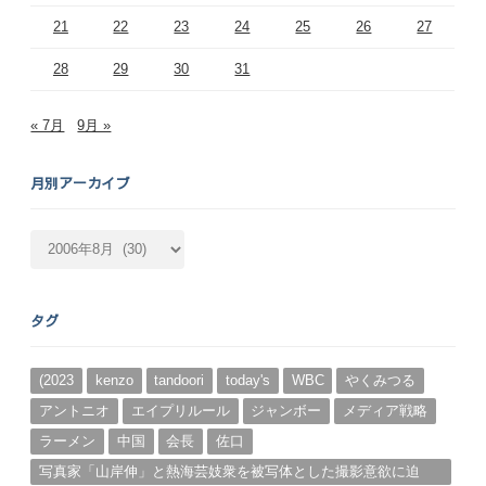
21
22
23
24
25
26
27
28
29
30
31
« 7月
9月 »
月別アーカイブ
月
別
ア
ー
タグ
カ
イ
ブ
(2023
kenzo
tandoori
today's
WBC
やくみつる
アントニオ
エイプリルール
ジャンボー
メディア戦略
ラーメン
中国
会長
佐口
写真家「山岸伸」と熱海芸妓衆を被写体とした撮影意欲に迫