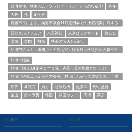
る。（１）
台湾在住、林俊宏氏（フランク・リン）からの投稿⑴
喜多
大阪
孫
定例会
斉藤市長による、熱海市議会11月定例会での上程議案に対する
説明①
日韓グルメフェア
来宮神社
東京ビッグサイト
桜友会
温泉
焼肉
熱海
熱海の名店名品紹介
熱海市伊豆山「逢初川土石流災害」行政対応検証委員会報告書
と熱海市の問題意識とは。
熱海市議会
熱海市議会3月定例会本会議。斉藤市長の施政方針（２）
熱海市議会11月定例会本会議。村山けんぞうの質疑質問、「通
告書」掲載。（１）
網代
衆議院
貞方
財政危機
起雲閣
野村監督
釜山
鈴木宗男
韓国
韓国カフェ
高橋
高須
村山憲三
リンク