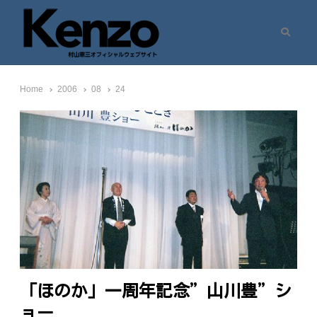
Search
村山憲三ウェブサイト
七転八起 – 村山憲三 Official Site
Home
2006
08
24
「ほのか」一周年記念”山川豊”シ
ョー