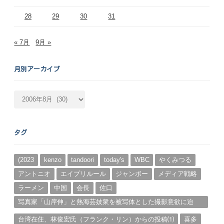
28
29
30
31
« 7月
9月 »
月別アーカイブ
月
別
ア
ー
タグ
カ
イ
ブ
(2023
kenzo
tandoori
today's
WBC
やくみつる
アントニオ
エイプリルール
ジャンボー
メディア戦略
ラーメン
中国
会長
佐口
写真家「山岸伸」と熱海芸妓衆を被写体とした撮影意欲に迫
る。（１）
台湾在住、林俊宏氏（フランク・リン）からの投稿⑴
喜多