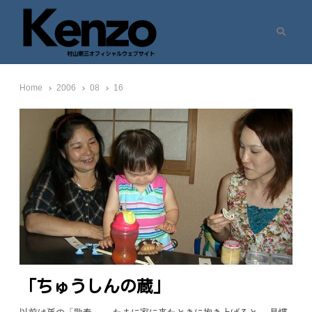
Search
村山憲三ウェブサイト
七転八起 – 村山憲三 Official Site
Home
2006
08
16
「ちゅうしんの蔵」