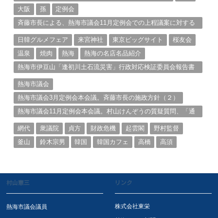
大阪
孫
定例会
斉藤市長による、熱海市議会11月定例会での上程議案に対する
説明①
日韓グルメフェア
来宮神社
東京ビッグサイト
桜友会
温泉
焼肉
熱海
熱海の名店名品紹介
熱海市伊豆山「逢初川土石流災害」行政対応検証委員会報告書
と熱海市の問題意識とは。
熱海市議会
熱海市議会3月定例会本会議。斉藤市長の施政方針（２）
熱海市議会11月定例会本会議。村山けんぞうの質疑質問、「通
告書」掲載。（１）
網代
衆議院
貞方
財政危機
起雲閣
野村監督
釜山
鈴木宗男
韓国
韓国カフェ
高橋
高須
村山憲三
リンク
株式会社東栄
熱海市議会議員