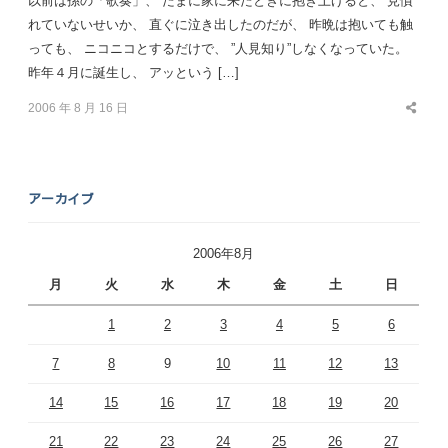
以前は孫の「歌奏」、 たまに家に来たときに抱き上げると、 見慣
れていないせいか、 直ぐに泣き出したのだが、 昨晩は抱いても触
っても、 ニコニコとするだけで、 ”人見知り”しなくなっていた。
昨年４月に誕生し、 アッという […]
2006 年 8 月 16 日
Share
this
post
アーカイブ
2006年8月
月
火
水
木
金
土
日
1
2
3
4
5
6
7
8
9
10
11
12
13
14
15
16
17
18
19
20
21
22
23
24
25
26
27