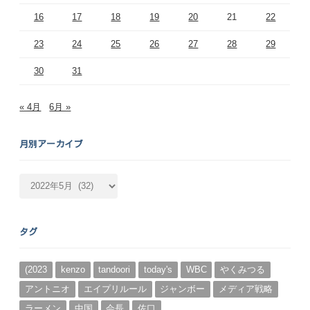
16
17
18
19
20
21
22
23
24
25
26
27
28
29
30
31
« 4月
6月 »
月別アーカイブ
月
別
ア
ー
タグ
カ
イ
ブ
(2023
kenzo
tandoori
today's
WBC
やくみつる
アントニオ
エイプリルール
ジャンボー
メディア戦略
ラーメン
中国
会長
佐口