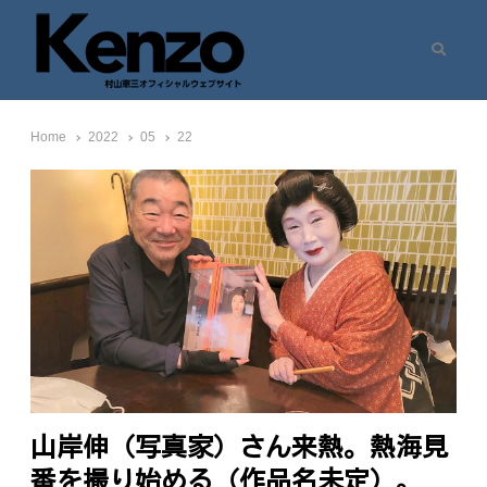
Search
村山憲三ウェブサイト
七転八起 – 村山憲三 Official Site
Home
2022
05
22
山岸伸（写真家）さん来熱。熱海見
番を撮り始める（作品名未定）。