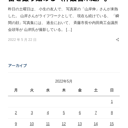
昨日の土曜日は、 小生の友人で、 写真家の「山岸伸」さんが来熱
した。 山岸さんがライフワークとして、 現在も続けている、 「瞬
間の顔」写真集には、 過去において、 斉藤市長や内田商工会議所
会頭等が 山岸氏が撮影している。 […]
2022 年 5 月 22 日
Share
this
post
アーカイブ
2022年5月
月
火
水
木
金
土
日
1
2
3
4
5
6
7
8
9
10
11
12
13
14
15