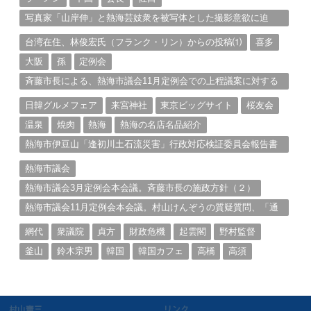
写真家「山岸伸」と熱海芸妓衆を被写体とした撮影意欲に迫
る。（１）
台湾在住、林俊宏氏（フランク・リン）からの投稿⑴
喜多
大阪
孫
定例会
斉藤市長による、熱海市議会11月定例会での上程議案に対する
説明①
日韓グルメフェア
来宮神社
東京ビッグサイト
桜友会
温泉
焼肉
熱海
熱海の名店名品紹介
熱海市伊豆山「逢初川土石流災害」行政対応検証委員会報告書
と熱海市の問題意識とは。
熱海市議会
熱海市議会3月定例会本会議。斉藤市長の施政方針（２）
熱海市議会11月定例会本会議。村山けんぞうの質疑質問、「通
告書」掲載。（１）
網代
衆議院
貞方
財政危機
起雲閣
野村監督
釜山
鈴木宗男
韓国
韓国カフェ
高橋
高須
村山憲三
リンク