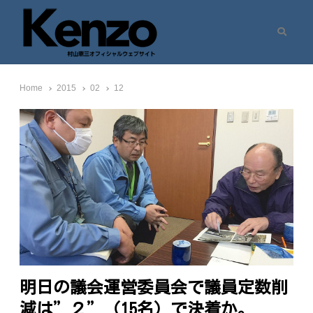
Search
村山憲三ウェブサイト
七転八起 – 村山憲三 Official Site
Home
2015
02
12
明日の議会運営委員会で議員定数削
減は”２”（15名）で決着か。