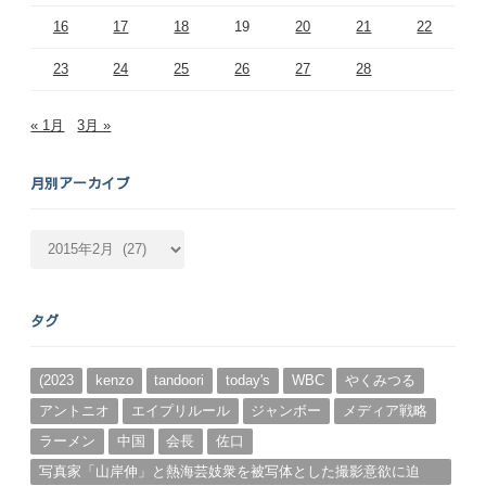
16
17
18
19
20
21
22
23
24
25
26
27
28
« 1月
3月 »
月別アーカイブ
月
別
ア
ー
タグ
カ
イ
ブ
(2023
kenzo
tandoori
today's
WBC
やくみつる
アントニオ
エイプリルール
ジャンボー
メディア戦略
ラーメン
中国
会長
佐口
写真家「山岸伸」と熱海芸妓衆を被写体とした撮影意欲に迫