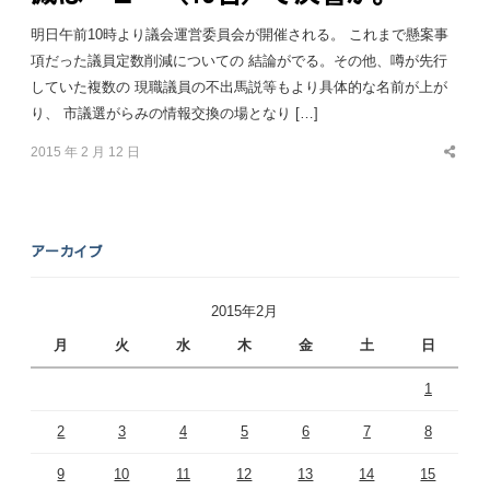
明日午前10時より議会運営委員会が開催される。 これまで懸案事
項だった議員定数削減についての 結論がでる。その他、噂が先行
していた複数の 現職議員の不出馬説等もより具体的な名前が上が
り、 市議選がらみの情報交換の場となり […]
2015 年 2 月 12 日
Share
this
post
アーカイブ
2015年2月
月
火
水
木
金
土
日
1
2
3
4
5
6
7
8
9
10
11
12
13
14
15