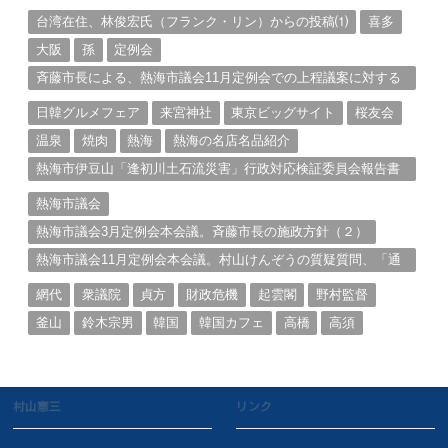
る。（１）
台湾在住、林俊宏氏（フランク・リン）からの投稿⑴
喜多
大阪
孫
定例会
斉藤市長による、熱海市議会11月定例会での上程議案に対する
説明①
日韓グルメフェア
来宮神社
東京ビッグサイト
桜友会
温泉
焼肉
熱海
熱海の名店名品紹介
熱海市伊豆山「逢初川土石流災害」行政対応検証委員会報告書
と熱海市の問題意識とは。
熱海市議会
熱海市議会3月定例会本会議。斉藤市長の施政方針（２）
熱海市議会11月定例会本会議。村山けんぞうの質疑質問、「通
告書」掲載。（１）
網代
衆議院
貞方
財政危機
起雲閣
野村監督
釜山
鈴木宗男
韓国
韓国カフェ
高橋
高須
村山憲三
リンク