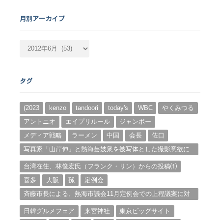
月別アーカイブ
月
別
ア
ー
タグ
カ
イ
ブ
(2023
kenzo
tandoori
today's
WBC
やくみつる
アントニオ
エイプリルール
ジャンボー
メディア戦略
ラーメン
中国
会長
佐口
写真家「山岸伸」と熱海芸妓衆を被写体とした撮影意欲に
迫る。（１）
台湾在住、林俊宏氏（フランク・リン）からの投稿⑴
喜多
大阪
孫
定例会
斉藤市長による、熱海市議会11月定例会での上程議案に対
する説明①
日韓グルメフェア
来宮神社
東京ビッグサイト