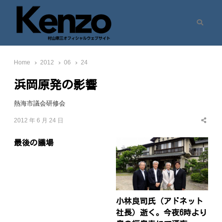
Search
村山憲三ウェブサイト
七転八起 – 村山憲三 Official Site
Home
2012
06
24
浜岡原発の影響
熱海市議会研修会
2012 年 6 月 24 日
Share
this
post
最後の議場
小林良司氏（アドネット
社長）逝く。今夜6時より