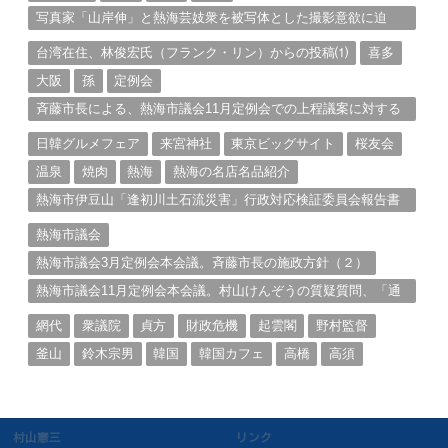
写真家「山岸伸」と熱海芸妓衆を被写体とした撮影意欲に迫
る。（１）
台湾在住、林俊宏氏（フランク・リン）からの投稿⑴
喜多
大阪
孫
定例会
斉藤市長による、熱海市議会11月定例会での上程議案に対する
説明①
日韓グルメフェア
来宮神社
東京ビッグサイト
桜友会
温泉
焼肉
熱海
熱海の名店名品紹介
熱海市伊豆山「逢初川土石流災害」行政対応検証委員会報告書
と熱海市の問題意識とは。
熱海市議会
熱海市議会3月定例会本会議。斉藤市長の施政方針（２）
熱海市議会11月定例会本会議。村山けんぞうの質疑質問、「通
告書」掲載。（１）
網代
衆議院
貞方
財政危機
起雲閣
野村監督
釜山
鈴木宗男
韓国
韓国カフェ
高橋
高須
村山憲三
リンク