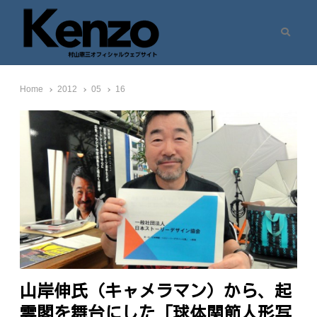
Search
村山憲三ウェブサイト
七転八起 – 村山憲三 Official Site
Home
2012
05
16
山岸伸氏（キャメラマン）から、起
雲閣を舞台にした「球体関節人形写