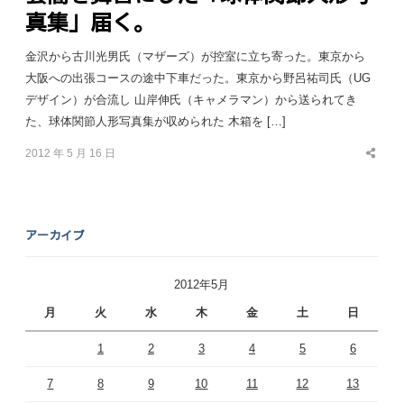
真集」届く。
金沢から古川光男氏（マザーズ）が控室に立ち寄った。東京から
大阪への出張コースの途中下車だった。東京から野呂祐司氏（UG
デザイン）が合流し 山岸伸氏（キャメラマン）から送られてき
た、球体関節人形写真集が収められた 木箱を […]
2012 年 5 月 16 日
Share
this
post
アーカイブ
2012年5月
月
火
水
木
金
土
日
1
2
3
4
5
6
7
8
9
10
11
12
13