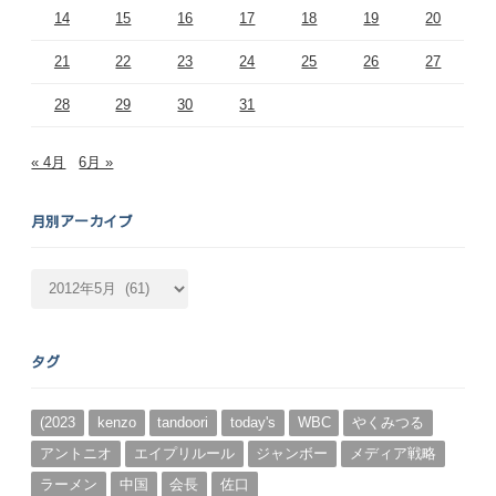
14
15
16
17
18
19
20
21
22
23
24
25
26
27
28
29
30
31
« 4月
6月 »
月別アーカイブ
月
別
ア
ー
タグ
カ
イ
ブ
(2023
kenzo
tandoori
today's
WBC
やくみつる
アントニオ
エイプリルール
ジャンボー
メディア戦略
ラーメン
中国
会長
佐口