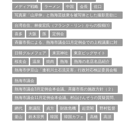
メディア戦略
ラーメン
中国
会長
佐口
写真家「山岸伸」と熱海芸妓衆を被写体とした撮影意欲に
迫る。（１）
台湾在住、林俊宏氏（フランク・リン）からの投稿⑴
喜多
大阪
孫
定例会
斉藤市長による、熱海市議会11月定例会での上程議案に対
する説明①
日韓グルメフェア
来宮神社
東京ビッグサイト
桜友会
温泉
焼肉
熱海
熱海の名店名品紹介
熱海市伊豆山「逢初川土石流災害」行政対応検証委員会報
告書と熱海市の問題意識とは。
熱海市議会
熱海市議会3月定例会本会議。斉藤市長の施政方針（２）
熱海市議会11月定例会本会議。村山けんぞうの質疑質問、
「通告書」掲載。（１）
網代
衆議院
貞方
財政危機
起雲閣
野村監督
釜山
鈴木宗男
韓国
韓国カフェ
高橋
高須