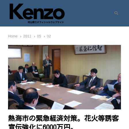
Search
村山憲三ウェブサイト
七転八起 – 村山憲三 Official Site
Home
2011
05
02
熱海市の緊急経済対策。花火等誘客
宣伝強化に6000万円。