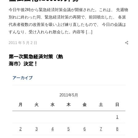
今日午後2時から緊急経済対策会議が開催された。これは、 先週物
別れに終わった同、緊急経済対策の再開で、前回噴出した、 各派
代表者複数の改善策を吸い上げ練り直したもので、 今日の会議は
すんなり、受け入れられ散会した。内容等 […]
2011 年 5 月 2 日
Share
this
post
第一次緊急経済対策（熱
海市）決定！
アーカイブ
2011年5月
月
火
水
木
金
土
日
1
2
3
4
5
6
7
8