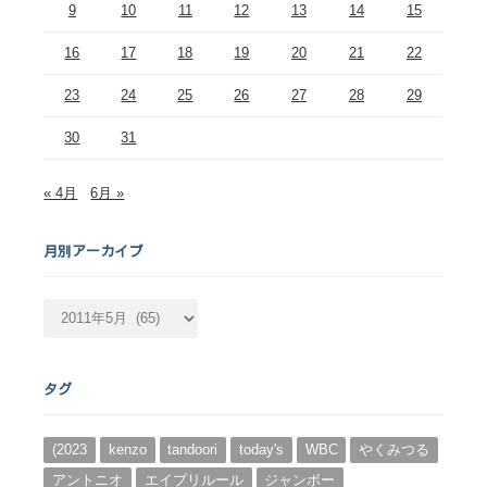
9
10
11
12
13
14
15
16
17
18
19
20
21
22
23
24
25
26
27
28
29
30
31
« 4月
6月 »
月別アーカイブ
月
別
ア
ー
タグ
カ
イ
ブ
(2023
kenzo
tandoori
today's
WBC
やくみつる
アントニオ
エイプリルール
ジャンボー