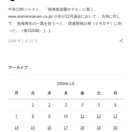
午前11時ジャスト、 「熱海後楽園ホテル」に着く。
www.atamikorakuen.co.jp/ 小生が12月議会において、 当局に対し
て、 熱海再生の一翼を担うべく、 国連開発計画（ＵＮＤＰ）に則
った、（後日詳細） […]
2008 年 1 月 22 日
Share
this
post
アーカイブ
2008年1月
月
火
水
木
金
土
日
1
2
3
4
5
6
7
8
9
10
11
12
13
14
15
16
17
18
19
20