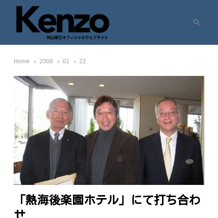
Search
村山憲三ウェブサイト
七転八起 – 村山憲三 Official Site
Home
2008
01
22
「熱海後楽園ホテル」にて打ち合わ
せ