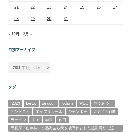
21
22
23
24
25
26
27
28
29
30
31
« 12月
2月 »
月別アーカイブ
月
別
ア
ー
タグ
カ
イ
ブ
(2023
kenzo
tandoori
today's
WBC
やくみつる
アントニオ
エイプリルール
ジャンボー
メディア戦略
ラーメン
中国
会長
佐口
写真家「山岸伸」と熱海芸妓衆を被写体とした撮影意欲に迫