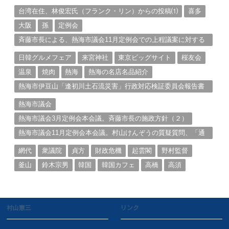
る。（１）
台湾在住、林俊宏氏（フランク・リン）からの投稿⑴
喜多
大阪
孫
定例会
斉藤市長による、熱海市議会11月定例会での上程議案に対する
説明①
日韓グルメフェア
来宮神社
東京ビッグサイト
桜友会
温泉
焼肉
熱海
熱海の名店名品紹介
熱海市伊豆山「逢初川土石流災害」行政対応検証委員会報告書
と熱海市の問題意識とは。
熱海市議会
熱海市議会3月定例会本会議。斉藤市長の施政方針（２）
熱海市議会11月定例会本会議。村山けんぞうの質疑質問、「通
告書」掲載。（１）
網代
衆議院
貞方
財政危機
起雲閣
野村監督
釜山
鈴木宗男
韓国
韓国カフェ
高橋
高須
村山憲三
リンク