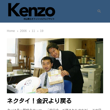
Search
村山憲三ウェブサイト
七転八起 – 村山憲三 Official Site
Home
2006
11
19
ネクタイ！金沢より戻る