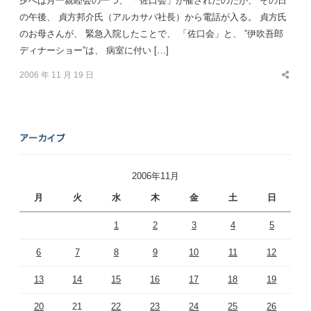
夕べは月一親睦会の一つ、 「佐口会」が催されたのだが、 その日
の午後、 貞方邦介氏（アルカサバ社長）から電話が入る。 貞方氏
のお母さんが、 緊急入院したことで、 「佐口会」と、 ”伊吹吾郎
ディナーショー”は、 病室に付い […]
2006 年 11 月 19 日
Share
this
post
アーカイブ
2006年11月
月
火
水
木
金
土
日
1
2
3
4
5
6
7
8
9
10
11
12
13
14
15
16
17
18
19
20
21
22
23
24
25
26