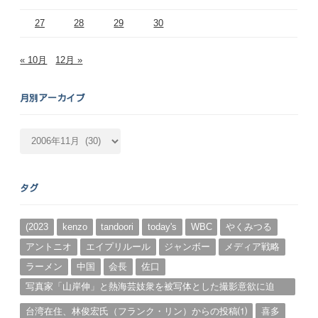
27
28
29
30
« 10月
12月 »
月別アーカイブ
月
別
ア
ー
タグ
カ
イ
ブ
(2023
kenzo
tandoori
today's
WBC
やくみつる
アントニオ
エイプリルール
ジャンボー
メディア戦略
ラーメン
中国
会長
佐口
写真家「山岸伸」と熱海芸妓衆を被写体とした撮影意欲に迫
る。（１）
台湾在住、林俊宏氏（フランク・リン）からの投稿⑴
喜多