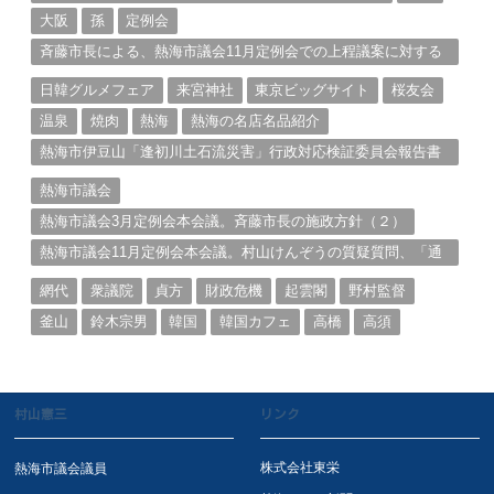
大阪
孫
定例会
斉藤市長による、熱海市議会11月定例会での上程議案に対する
説明①
日韓グルメフェア
来宮神社
東京ビッグサイト
桜友会
温泉
焼肉
熱海
熱海の名店名品紹介
熱海市伊豆山「逢初川土石流災害」行政対応検証委員会報告書
と熱海市の問題意識とは。
熱海市議会
熱海市議会3月定例会本会議。斉藤市長の施政方針（２）
熱海市議会11月定例会本会議。村山けんぞうの質疑質問、「通
告書」掲載。（１）
網代
衆議院
貞方
財政危機
起雲閣
野村監督
釜山
鈴木宗男
韓国
韓国カフェ
高橋
高須
村山憲三
リンク
株式会社東栄
熱海市議会議員