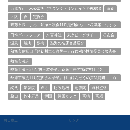
る。（１）
台湾在住、林俊宏氏（フランク・リン）からの投稿⑴
喜多
大阪
孫
定例会
斉藤市長による、熱海市議会11月定例会での上程議案に対する
説明①
日韓グルメフェア
来宮神社
東京ビッグサイト
桜友会
温泉
焼肉
熱海
熱海の名店名品紹介
熱海市伊豆山「逢初川土石流災害」行政対応検証委員会報告書
と熱海市の問題意識とは。
熱海市議会
熱海市議会3月定例会本会議。斉藤市長の施政方針（２）
熱海市議会11月定例会本会議。村山けんぞうの質疑質問、「通
告書」掲載。（１）
網代
衆議院
貞方
財政危機
起雲閣
野村監督
釜山
鈴木宗男
韓国
韓国カフェ
高橋
高須
村山憲三
リンク