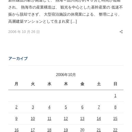
新幹線品川駅が開通して、 熱海～品川間が約４０分と時間が短縮
され、 熱海市の産業構造は、 観光を中心とした基幹産業の 低迷不
振から脱却できず、 大型宿泊施設の休廃業による、 整理により、
高層建築マンションとして生まれ変 […]
2006 年 10 月 26 日
Share
this
post
アーカイブ
2006年10月
月
火
水
木
金
土
日
1
2
3
4
5
6
7
8
9
10
11
12
13
14
15
16
17
18
19
20
21
22