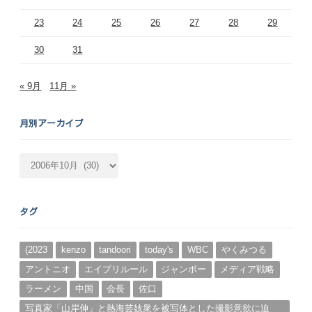
23
24
25
26
27
28
29
30
31
« 9月
11月 »
月別アーカイブ
月
別
ア
ー
タグ
カ
イ
ブ
(2023
kenzo
tandoori
today's
WBC
やくみつる
アントニオ
エイプリルール
ジャンボー
メディア戦略
ラーメン
中国
会長
佐口
写真家「山岸伸」と熱海芸妓衆を被写体とした撮影意欲に迫