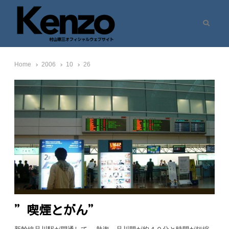
Search
村山憲三ウェブサイト
七転八起 – 村山憲三 Official Site
Home
2006
10
26
”喫煙とがん”