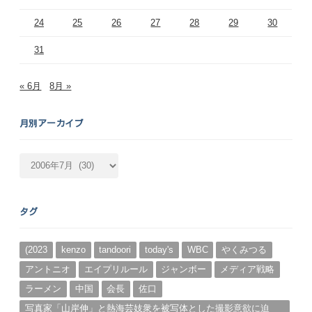
24
25
26
27
28
29
30
31
« 6月
8月 »
月別アーカイブ
月
別
ア
ー
タグ
カ
イ
ブ
(2023
kenzo
tandoori
today's
WBC
やくみつる
アントニオ
エイプリルール
ジャンボー
メディア戦略
ラーメン
中国
会長
佐口
写真家「山岸伸」と熱海芸妓衆を被写体とした撮影意欲に迫