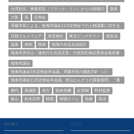
る。（１）
台湾在住、林俊宏氏（フランク・リン）からの投稿⑴
喜多
大阪
孫
定例会
斉藤市長による、熱海市議会11月定例会での上程議案に対する
説明①
日韓グルメフェア
来宮神社
東京ビッグサイト
桜友会
温泉
焼肉
熱海
熱海の名店名品紹介
熱海市伊豆山「逢初川土石流災害」行政対応検証委員会報告書
と熱海市の問題意識とは。
熱海市議会
熱海市議会3月定例会本会議。斉藤市長の施政方針（２）
熱海市議会11月定例会本会議。村山けんぞうの質疑質問、「通
告書」掲載。（１）
網代
衆議院
貞方
財政危機
起雲閣
野村監督
釜山
鈴木宗男
韓国
韓国カフェ
高橋
高須
村山憲三
リンク