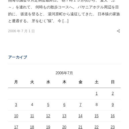
熱海市議会６月定例会最終日。 朝７時１５分頃から、 愛犬「ふ
～」を連れて、 何時もの散歩コースへ。 パサニアホテル周辺を目
的に、 坂道を登ると、 湯河原町から遠征してきた、 日本猿の家族
と遭遇する。 牙をむく”猿”、 今 […]
2006 年 7 月 1 日
Share
this
post
アーカイブ
2006年7月
月
火
水
木
金
土
日
1
2
3
4
5
6
7
8
9
10
11
12
13
14
15
16
17
18
19
20
21
22
23