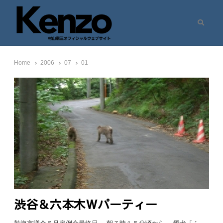
Search
村山憲三ウェブサイト
七転八起 – 村山憲三 Official Site
Home
2006
07
01
渋谷＆六本木Ｗパーティー