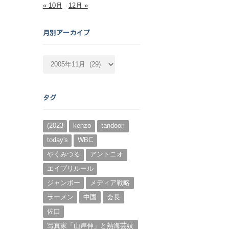
« 10月
12月 »
月別アーカイブ
月
別
ア
ー
タグ
カ
イ
ブ
(2023
kenzo
tandoori
today's
WBC
やくみつる
アントニオ
エイプリルール
ジャンボー
メディア戦略
ラーメン
中国
会長
佐口
写真家「山岸伸」と熱海芸妓