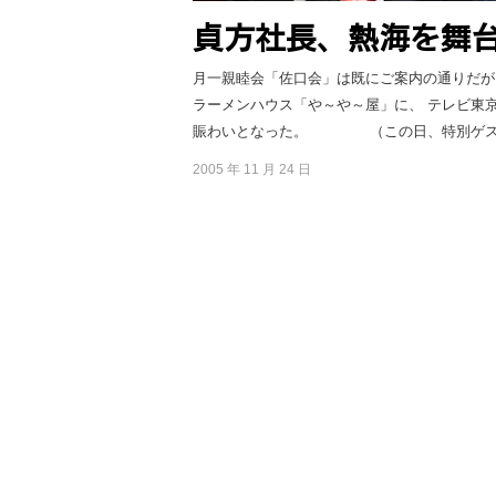
貞方社長、熱海を舞
月一親睦会「佐口会」は既にご案内の通りだが
ラーメンハウス「や～や～屋」に、 テレビ東
賑わいとなった。 （この日、特別ゲストの
2005 年 11 月 24 日