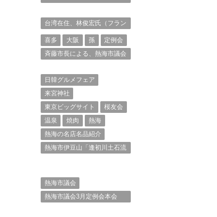
衆を被写体とした撮影意欲に
迫る。（１）
台湾在住、林俊宏氏（フラン
ク・リン）からの投稿⑴
喜多
大阪
孫
定例会
斉藤市長による、熱海市議会
11月定例会での上程議案に対
する説明①
日韓グルメフェア
来宮神社
東京ビッグサイト
桜友会
温泉
焼肉
熱海
熱海の名店名品紹介
熱海市伊豆山「逢初川土石流
災害」行政対応検証委員会報
告書と熱海市の問題意識と
は。
熱海市議会
熱海市議会3月定例会本会
議。斉藤市長の施政方針
（２）