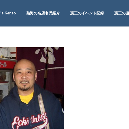
’s Kenzo
熱海の名店名品紹介
憲三のイベント記録
憲三の
 Site