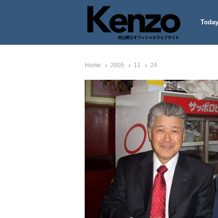
Today
村山憲三ウェブサイト
七転八起 – 村山憲三 Official
Home
2005
11
24