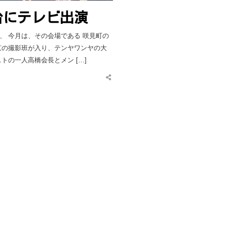
台にテレビ出演
、 今月は、その会場である 咲見町の
京の撮影班が入り、テンヤワンヤの大
一人高橋会長とメン […]
Share
this
post