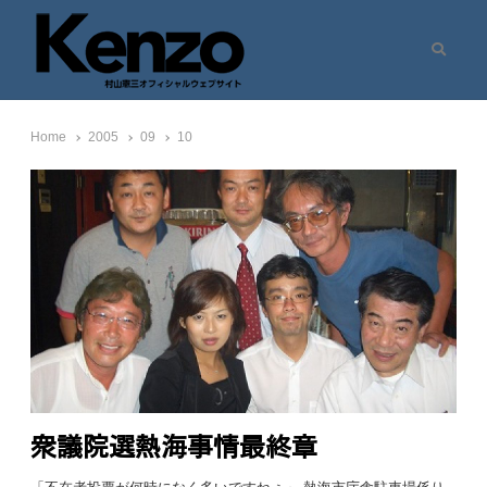
Search
村山憲三ウェブサイト
七転八起 – 村山憲三 Official Site
Home
2005
09
10
衆議院選熱海事情最終章