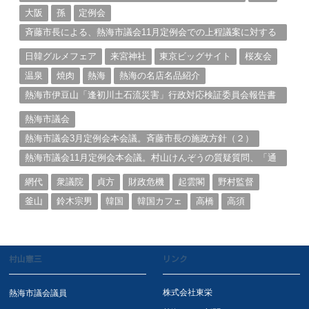
大阪
孫
定例会
斉藤市長による、熱海市議会11月定例会での上程議案に対する
説明①
日韓グルメフェア
来宮神社
東京ビッグサイト
桜友会
温泉
焼肉
熱海
熱海の名店名品紹介
熱海市伊豆山「逢初川土石流災害」行政対応検証委員会報告書
と熱海市の問題意識とは。
熱海市議会
熱海市議会3月定例会本会議。斉藤市長の施政方針（２）
熱海市議会11月定例会本会議。村山けんぞうの質疑質問、「通
告書」掲載。（１）
網代
衆議院
貞方
財政危機
起雲閣
野村監督
釜山
鈴木宗男
韓国
韓国カフェ
高橋
高須
村山憲三
リンク
株式会社東栄
熱海市議会議員