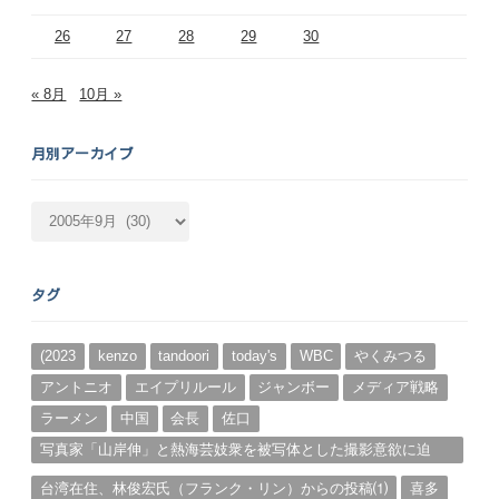
26
27
28
29
30
« 8月
10月 »
月別アーカイブ
月
別
ア
ー
タグ
カ
イ
ブ
(2023
kenzo
tandoori
today's
WBC
やくみつる
アントニオ
エイプリルール
ジャンボー
メディア戦略
ラーメン
中国
会長
佐口
写真家「山岸伸」と熱海芸妓衆を被写体とした撮影意欲に迫
る。（１）
台湾在住、林俊宏氏（フランク・リン）からの投稿⑴
喜多