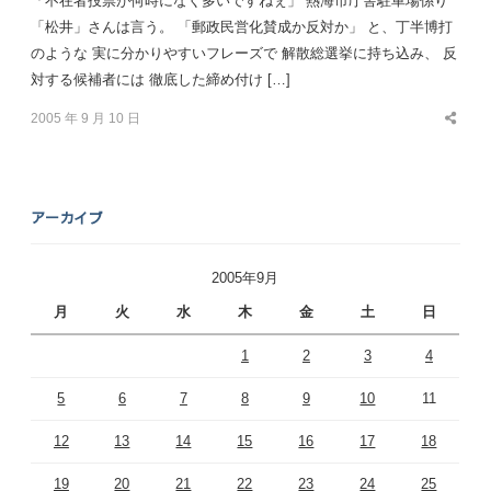
「不在者投票が何時になく多いですねぇ」 熱海市庁舎駐車場係り
「松井」さんは言う。 「郵政民営化賛成か反対か」 と、丁半博打
のような 実に分かりやすいフレーズで 解散総選挙に持ち込み、 反
対する候補者には 徹底した締め付け […]
2005 年 9 月 10 日
Share
this
post
アーカイブ
2005年9月
月
火
水
木
金
土
日
1
2
3
4
5
6
7
8
9
10
11
12
13
14
15
16
17
18
19
20
21
22
23
24
25