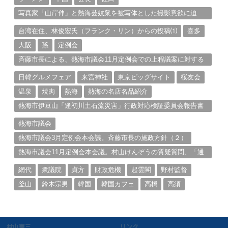
写真家「山岸伸」と熱海芸妓衆を被写体とした撮影意欲に迫
る。（１）
台湾在住、林俊宏氏（フランク・リン）からの投稿⑴
喜多
大阪
孫
定例会
斉藤市長による、熱海市議会11月定例会での上程議案に対する
説明①
日韓グルメフェア
来宮神社
東京ビッグサイト
桜友会
温泉
焼肉
熱海
熱海の名店名品紹介
熱海市伊豆山「逢初川土石流災害」行政対応検証委員会報告書
と熱海市の問題意識とは。
熱海市議会
熱海市議会3月定例会本会議。斉藤市長の施政方針（２）
熱海市議会11月定例会本会議。村山けんぞうの質疑質問、「通
告書」掲載。（１）
網代
衆議院
貞方
財政危機
起雲閣
野村監督
釜山
鈴木宗男
韓国
韓国カフェ
高橋
高須
村山憲三
リンク