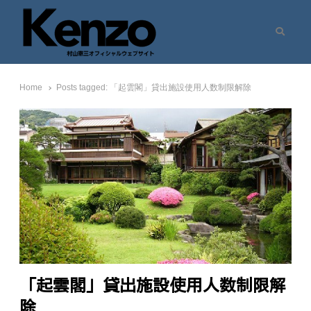
Search
村山憲三ウェブサイト
七転八起 – 村山憲三 Official Site
Home
Posts tagged:
「起雲閣」貸出施設使用人数制限解除
「起雲閣」貸出施設使用人数制限解
除