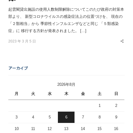
起雲閣貸出施設の使用人数制限解除についてこのたび政府の対策本
部より、 新型コロナウイルスの感染症法上の位置づけを、 現在の
「２類相当」から 季節性インフルエンザなどと同じ 「５類感染
症」に 移行する方針が発表されました。 […]
2023 年 3 月 5 日
Share
this
post
アーカイブ
2026年8月
月
火
水
木
金
土
日
1
2
3
4
5
6
7
8
9
10
11
12
13
14
15
16