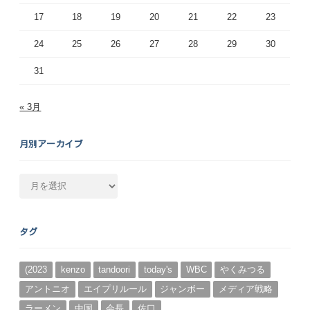
17
18
19
20
21
22
23
24
25
26
27
28
29
30
31
« 3月
月別アーカイブ
月
別
ア
ー
タグ
カ
イ
ブ
(2023
kenzo
tandoori
today's
WBC
やくみつる
アントニオ
エイプリルール
ジャンボー
メディア戦略
ラーメン
中国
会長
佐口