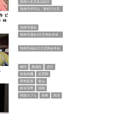
熱海の名店名品紹介
熱海市伊豆山「逢初川土石
流災害」行政対応検証委員
作 ビ
会報告書と熱海市の問題意
44
識とは。
熱海市議会
熱海市議会3月定例会本会
議。斉藤市長の施政方針
（２）
熱海市議会11月定例会本会
議。村山けんぞうの質疑質
問、「通告書」掲載。
（１）
網代
衆議院
貞方
。
財政危機
起雲閣
野村監督
釜山
鈴木宗男
韓国
韓国カフェ
高橋
高須