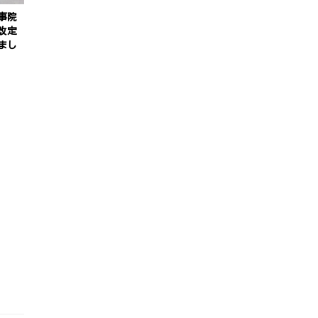
事院
改定
まし