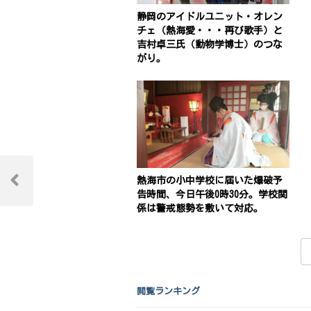
静岡のアイドルユニット・オレン
チェ（熱海愛・・・再び歌手）と
吉村卓三氏（動物学博士）のつな
がり。
投
熱海市の小中学校に届いた爆破予
稿
Previous
告時間、今日午後0時30分。学校関
Post
係は警戒態勢を敷いて対応。
ナ
ビ
ゲ
ー
閲覧ランキング
シ