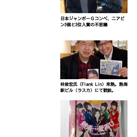
日本ジャンボーＧコンペ、ニアピ
ン3個と3位入賞の不思議
林俊宏氏（Flank Lin）来熱。熱海
駅ビル（ラスカ）にて歓談。