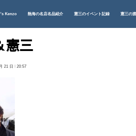
’s Kenzo
熱海の名店名品紹介
憲三のイベント記録
憲三の
 Site
＆憲三
 月 21 日
20:57