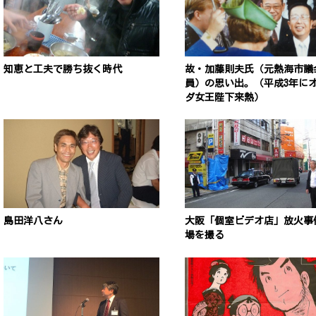
知恵と工夫で勝ち抜く時代
故・加藤則夫氏（元熱海市議
員）の思い出。（平成3年に
ダ女王陛下来熱）
島田洋八さん
大阪「個室ビデオ店」放火事
場を撮る