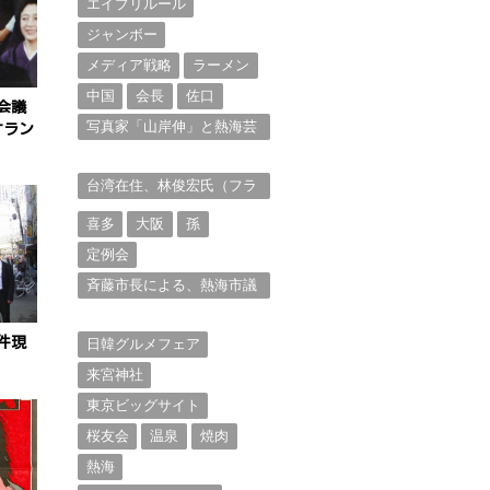
エイプリルール
ジャンボー
メディア戦略
ラーメン
中国
会長
佐口
会議
写真家「山岸伸」と熱海芸
オラン
妓衆を被写体とした撮影意
欲に迫る。（１）
台湾在住、林俊宏氏（フラ
ンク・リン）からの投稿⑴
喜多
大阪
孫
定例会
斉藤市長による、熱海市議
会11月定例会での上程議案
に対する説明①
件現
日韓グルメフェア
来宮神社
東京ビッグサイト
桜友会
温泉
焼肉
熱海