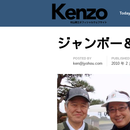
Today
村山憲三ウェブサイト
七転八起 – 村山憲三 Official
ジャンボー
Author
POSTED BY
PUBLISHED
ken@jyohou.com
2010 年 2